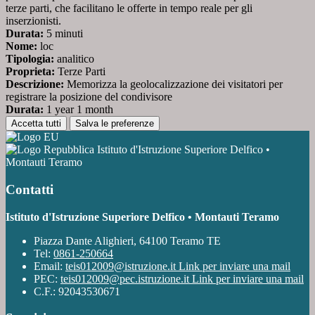
terze parti, che facilitano le offerte in tempo reale per gli
inserzionisti.
Durata:
5 minuti
Nome:
loc
Tipologia:
analitico
Proprieta:
Terze Parti
Descrizione:
Memorizza la geolocalizzazione dei visitatori per
registrare la posizione del condivisore
Durata:
1 year 1 month
Accetta tutti
Salva le preferenze
Istituto d'Istruzione Superiore Delfico •
Montauti Teramo
Contatti
Istituto d'Istruzione Superiore Delfico • Montauti Teramo
Piazza Dante Alighieri, 64100 Teramo TE
Tel:
0861-250664
Email:
teis012009@istruzione.it
Link per inviare una mail
PEC:
teis012009@pec.istruzione.it
Link per inviare una mail
C.F.: 92043530671