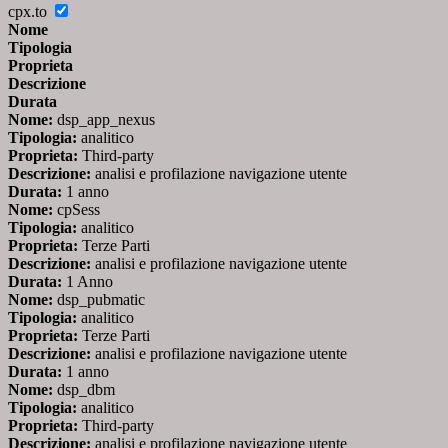
cpx.to
Nome
Tipologia
Proprieta
Descrizione
Durata
Nome:
dsp_app_nexus
Tipologia:
analitico
Proprieta:
Third-party
Descrizione:
analisi e profilazione navigazione utente
Durata:
1 anno
Nome:
cpSess
Tipologia:
analitico
Proprieta:
Terze Parti
Descrizione:
analisi e profilazione navigazione utente
Durata:
1 Anno
Nome:
dsp_pubmatic
Tipologia:
analitico
Proprieta:
Terze Parti
Descrizione:
analisi e profilazione navigazione utente
Durata:
1 anno
Nome:
dsp_dbm
Tipologia:
analitico
Proprieta:
Third-party
Descrizione:
analisi e profilazione navigazione utente