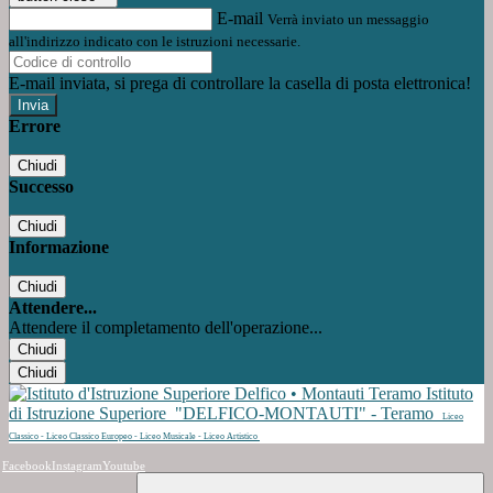
E-mail
Verrà inviato un messaggio
all'indirizzo indicato con le istruzioni necessarie.
E-mail inviata, si prega di controllare la casella di posta elettronica!
Errore
Chiudi
Successo
Chiudi
Informazione
Chiudi
Attendere...
Attendere il completamento dell'operazione...
Chiudi
Chiudi
Istituto
di Istruzione Superiore
"DELFICO-MONTAUTI" - Teramo
Liceo
Classico - Liceo Classico Europeo - Liceo Musicale - Liceo Artistico
Facebook
Instagram
Youtube