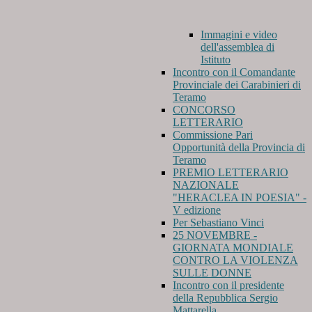
Immagini e video
dell'assemblea di
Istituto
Incontro con il Comandante
Provinciale dei Carabinieri di
Teramo
CONCORSO
LETTERARIO
Commissione Pari
Opportunità della Provincia di
Teramo
PREMIO LETTERARIO
NAZIONALE
"HERACLEA IN POESIA" -
V edizione
Per Sebastiano Vinci
25 NOVEMBRE -
GIORNATA MONDIALE
CONTRO LA VIOLENZA
SULLE DONNE
Incontro con il presidente
della Repubblica Sergio
Mattarella