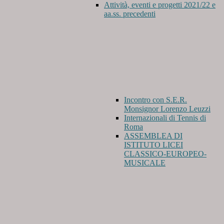
Attività, eventi e progetti 2021/22 e
aa.ss. precedenti
Incontro con S.E.R.
Monsignor Lorenzo Leuzzi
Internazionali di Tennis di
Roma
ASSEMBLEA DI
ISTITUTO LICEI
CLASSICO-EUROPEO-
MUSICALE