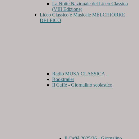
La Notte Nazionale del Liceo Classico
(VIII Edizione)
Liceo Classico e Musicale MELCHIORRE
DELFICO
Radio MUSA CLASSICA
Booktrailer
Il Caffè - Giornalino scolastico
Il Caffè 2025/26 - Giornalino