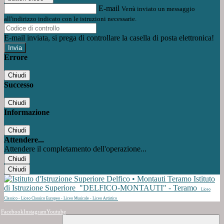
E-mail
Verrà inviato un messaggio
all'indirizzo indicato con le istruzioni necessarie.
E-mail inviata, si prega di controllare la casella di posta elettronica!
Errore
Chiudi
Successo
Chiudi
Informazione
Chiudi
Attendere...
Attendere il completamento dell'operazione...
Chiudi
Chiudi
Istituto
di Istruzione Superiore
"DELFICO-MONTAUTI" - Teramo
Liceo
Classico - Liceo Classico Europeo - Liceo Musicale - Liceo Artistico
Facebook
Instagram
Youtube