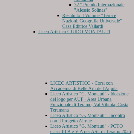
32 ° Premio Internazionale
"Alessio Solinas"
Restituito il Volume “Terra e
Nazioni, Geografia Universale"
Casa Editrice Vallardi
Liceo Artistico GUIDO MONTAUTI
LICEO ARTISTICO - Corsi con
Accademia di Belle Arti dell'Aquila
Liceo Artistico "G. Montauti" - Ideazione
del logo per AUF - Area Urbana
Funzionale di Teramo, Val Vibrata, Costa
Teramana
Liceo Artistico "G. Montauti"- Incontro
con il Progetto Airone
Liceo Artistico "G. Montauti" - PCTO
classi III B e V A per ASL di Teramo 2025