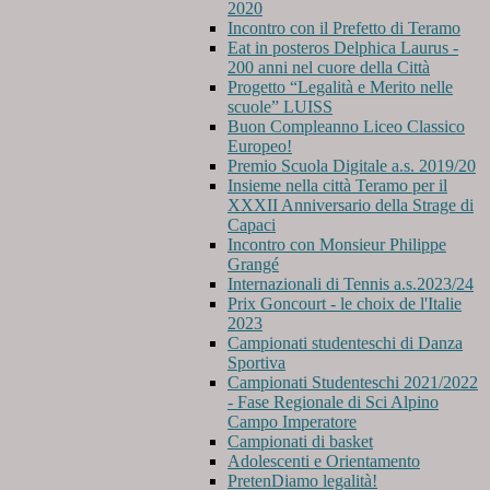
2020
Incontro con il Prefetto di Teramo
Eat in posteros Delphica Laurus -
200 anni nel cuore della Città
Progetto “Legalità e Merito nelle
scuole” LUISS
Buon Compleanno Liceo Classico
Europeo!
Premio Scuola Digitale a.s. 2019/20
Insieme nella città Teramo per il
XXXII Anniversario della Strage di
Capaci
Incontro con Monsieur Philippe
Grangé
Internazionali di Tennis a.s.2023/24
Prix Goncourt - le choix de l'Italie
2023
Campionati studenteschi di Danza
Sportiva
Campionati Studenteschi 2021/2022
- Fase Regionale di Sci Alpino
Campo Imperatore
Campionati di basket
Adolescenti e Orientamento
PretenDiamo legalità!