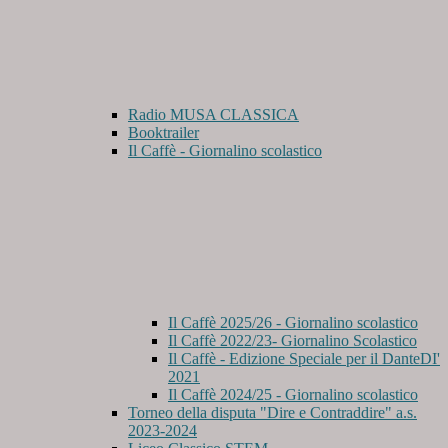
Radio MUSA CLASSICA
Booktrailer
Il Caffè - Giornalino scolastico
Il Caffè 2025/26 - Giornalino scolastico
Il Caffè 2022/23- Giornalino Scolastico
Il Caffè - Edizione Speciale per il DanteDI'
2021
Il Caffè 2024/25 - Giornalino scolastico
Torneo della disputa "Dire e Contraddire" a.s.
2023-2024