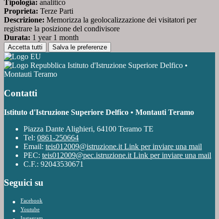
Tipologia:
analitico
Proprieta:
Terze Parti
Descrizione:
Memorizza la geolocalizzazione dei visitatori per
registrare la posizione del condivisore
Durata:
1 year 1 month
Accetta tutti
Salva le preferenze
Istituto d'Istruzione Superiore Delfico •
Montauti Teramo
Contatti
Istituto d'Istruzione Superiore Delfico • Montauti Teramo
Piazza Dante Alighieri, 64100 Teramo TE
Tel:
0861-250664
Email:
teis012009@istruzione.it
Link per inviare una mail
PEC:
teis012009@pec.istruzione.it
Link per inviare una mail
C.F.: 92043530671
Seguici su
Facebook
Youtube
Instagram