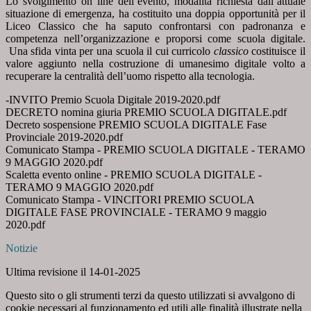
Lo svolgimento on line dell’evento, modalità richiesta dall’attuale
situazione di emergenza, ha costituito una doppia opportunità per il
Liceo Classico che ha saputo confrontarsi con padronanza e
competenza nell’organizzazione e proporsi come scuola digitale.
Una sfida vinta per una scuola il cui curricolo
classico
costituisce il
valore aggiunto nella costruzione di umanesimo digitale volto a
recuperare la centralità dell’uomo rispetto alla tecnologia.
-INVITO Premio Scuola Digitale 2019-2020.pdf
DECRETO nomina giuria PREMIO SCUOLA DIGITALE.pdf
Decreto sospensione PREMIO SCUOLA DIGITALE Fase
Provinciale 2019-2020.pdf
Comunicato Stampa - PREMIO SCUOLA DIGITALE - TERAMO
9 MAGGIO 2020.pdf
Scaletta evento online - PREMIO SCUOLA DIGITALE -
TERAMO 9 MAGGIO 2020.pdf
Comunicato Stampa - VINCITORI PREMIO SCUOLA
DIGITALE FASE PROVINCIALE - TERAMO 9 maggio
2020.pdf
Notizie
Ultima revisione il 14-01-2025
Questo sito o gli strumenti terzi da questo utilizzati si avvalgono di
cookie necessari al funzionamento ed utili alle finalità illustrate nella