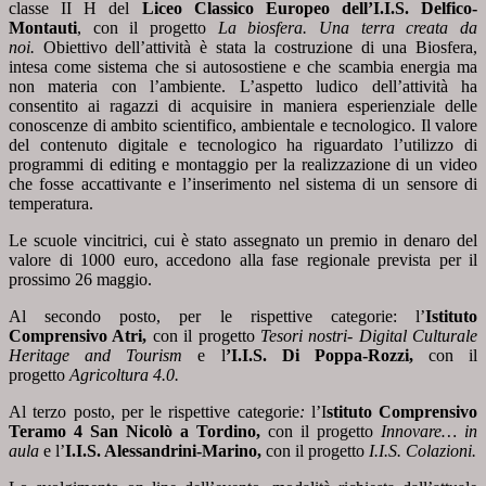
classe II H del
Liceo Classico Europeo dell’I.I.S. Delfico-
Montauti
, con il progetto
La biosfera. Una terra creata da
noi.
Obiettivo dell’attività è stata la costruzione di una Biosfera,
intesa come sistema che si autosostiene e che scambia energia ma
non materia con l’ambiente. L’aspetto ludico dell’attività ha
consentito ai ragazzi di acquisire in maniera esperienziale delle
conoscenze di ambito scientifico, ambientale e tecnologico. Il valore
del contenuto digitale e tecnologico ha riguardato l’utilizzo di
programmi di editing e montaggio per la realizzazione di un video
che fosse accattivante e l’inserimento nel sistema di un sensore di
temperatura.
Le scuole vincitrici, cui è stato assegnato un premio in denaro del
valore di 1000 euro, accedono alla fase regionale prevista per il
prossimo 26 maggio.
Al secondo posto, per le rispettive categorie: l’
Istituto
Comprensivo Atri,
con il progetto
Tesori nostri- Digital Culturale
Heritage and Tourism
e l
’I.I.S. Di Poppa-Rozzi,
con il
progetto
Agricoltura 4.0.
Al terzo posto, per le rispettive categorie
:
l’I
stituto Comprensivo
Teramo 4 San Nicolò a Tordino,
con il progetto
Innovare… in
aula
e l’
I.I.S. Alessandrini-Marino,
con il progetto
I.I.S. Colazioni.