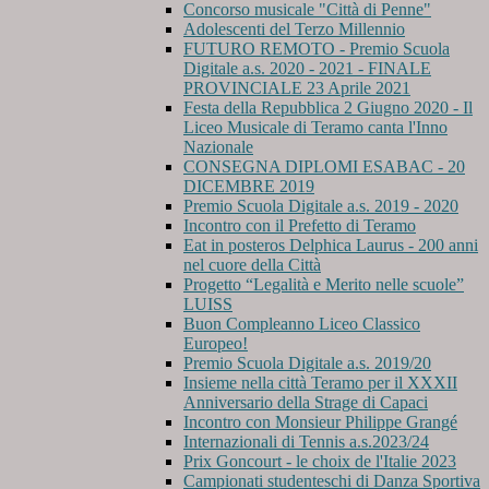
Concorso musicale "Città di Penne"
Adolescenti del Terzo Millennio
FUTURO REMOTO - Premio Scuola
Digitale a.s. 2020 - 2021 - FINALE
PROVINCIALE 23 Aprile 2021
Festa della Repubblica 2 Giugno 2020 - Il
Liceo Musicale di Teramo canta l'Inno
Nazionale
CONSEGNA DIPLOMI ESABAC - 20
DICEMBRE 2019
Premio Scuola Digitale a.s. 2019 - 2020
Incontro con il Prefetto di Teramo
Eat in posteros Delphica Laurus - 200 anni
nel cuore della Città
Progetto “Legalità e Merito nelle scuole”
LUISS
Buon Compleanno Liceo Classico
Europeo!
Premio Scuola Digitale a.s. 2019/20
Insieme nella città Teramo per il XXXII
Anniversario della Strage di Capaci
Incontro con Monsieur Philippe Grangé
Internazionali di Tennis a.s.2023/24
Prix Goncourt - le choix de l'Italie 2023
Campionati studenteschi di Danza Sportiva