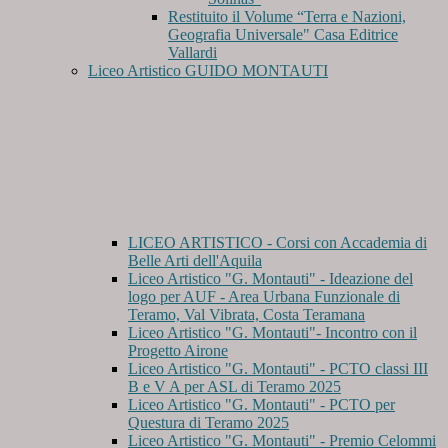
Restituito il Volume “Terra e Nazioni,
Geografia Universale" Casa Editrice
Vallardi
Liceo Artistico GUIDO MONTAUTI
LICEO ARTISTICO - Corsi con Accademia di
Belle Arti dell'Aquila
Liceo Artistico "G. Montauti" - Ideazione del
logo per AUF - Area Urbana Funzionale di
Teramo, Val Vibrata, Costa Teramana
Liceo Artistico "G. Montauti"- Incontro con il
Progetto Airone
Liceo Artistico "G. Montauti" - PCTO classi III
B e V A per ASL di Teramo 2025
Liceo Artistico "G. Montauti" - PCTO per
Questura di Teramo 2025
Liceo Artistico "G. Montauti" - Premio Celommi