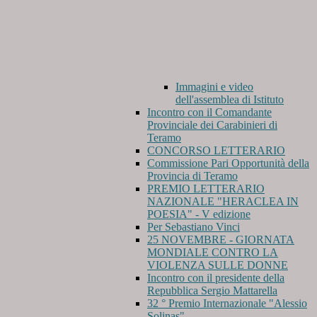
Immagini e video
dell'assemblea di Istituto
Incontro con il Comandante
Provinciale dei Carabinieri di
Teramo
CONCORSO LETTERARIO
Commissione Pari Opportunità della
Provincia di Teramo
PREMIO LETTERARIO
NAZIONALE "HERACLEA IN
POESIA" - V edizione
Per Sebastiano Vinci
25 NOVEMBRE - GIORNATA
MONDIALE CONTRO LA
VIOLENZA SULLE DONNE
Incontro con il presidente della
Repubblica Sergio Mattarella
32 ° Premio Internazionale "Alessio
Solinas"