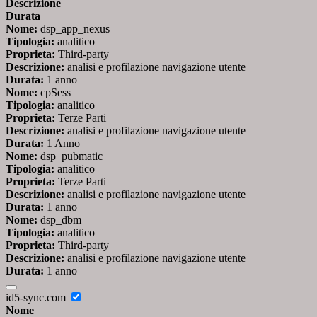
Descrizione
Durata
Nome:
dsp_app_nexus
Tipologia:
analitico
Proprieta:
Third-party
Descrizione:
analisi e profilazione navigazione utente
Durata:
1 anno
Nome:
cpSess
Tipologia:
analitico
Proprieta:
Terze Parti
Descrizione:
analisi e profilazione navigazione utente
Durata:
1 Anno
Nome:
dsp_pubmatic
Tipologia:
analitico
Proprieta:
Terze Parti
Descrizione:
analisi e profilazione navigazione utente
Durata:
1 anno
Nome:
dsp_dbm
Tipologia:
analitico
Proprieta:
Third-party
Descrizione:
analisi e profilazione navigazione utente
Durata:
1 anno
id5-sync.com
Nome