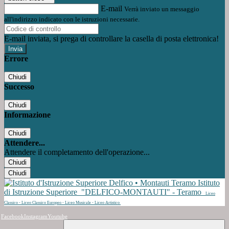
E-mail
Verrà inviato un messaggio
all'indirizzo indicato con le istruzioni necessarie.
E-mail inviata, si prega di controllare la casella di posta elettronica!
Errore
Chiudi
Successo
Chiudi
Informazione
Chiudi
Attendere...
Attendere il completamento dell'operazione...
Chiudi
Chiudi
Istituto
di Istruzione Superiore
"DELFICO-MONTAUTI" - Teramo
Liceo
Classico - Liceo Classico Europeo - Liceo Musicale - Liceo Artistico
Facebook
Instagram
Youtube