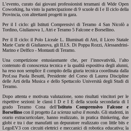
L’evento, curato dai giovani professionisti teramani di Wide Open
Coworking, ha visto la partecipazione di 9 scuole di I e II ciclo della
Provincia, con altrettanti progetti in gara.
Per il I ciclo: gli Istituti Comprensivi di Teramo 4 San Nicolò a
Tordino, Giulianova 1, Atri e Teramo 5 Falcone e Borsellino.
Per il II ciclo: il Polo Liceale L. Illuminati di Atri, il Liceo Statale
Marie Curie di Giulianova, gli II.I.S. Di Poppa Rozzi, Alessandrini-
Marino e Delfico - Montauti di Teramo.
Una competizione entusiasmante che, per l’innovatività, l’alto
contenuto di conoscenza tecnica e la qualità espositiva degli alunni,
ha reso non semplice il compito della giuria tecnica coordinata dalla
Prof.ssa Paola Besutti, Presidente del Corso di Laurea Discipline
delle Arti della Musica e dello Spettacolo Università degli Studi di
Teramo.
Dopo attenta e motivata valutazione, sono risultati vincitori per le
rispettive sezioni: le classi I D e I E della scuola secondaria di I
grado Teramo Cona dell’
Istituto Comprensivo Falcone e
Borsellino
con il progetto
La scienza salva il mondo.
Gli studenti, in
orario extracurricolare, hanno realizzato, in pratica thinkering, due
globi e tra i due manufatti un depuratore realizzato con little bits e
LegoEV3 con circuiti elettrici e meccanici di robotica educativa; la