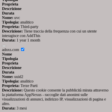
Proprieta
Descrizione
Durata
Nome:
uvc
Tipologia:
analitico
Proprieta:
Third-party
Descrizione:
Tiene traccia della frequenza con cui un utente
interagisce con AddThis
Durata:
1 year 1 month
adnxs.com
Nome
Tipologia
Proprieta
Descrizione
Durata
Nome:
uuid2
Tipologia:
analitico
Proprieta:
Terze Parti
Descrizione:
Questo cookie consente la pubblicità mirata attraverso
la piattaforma AppNexus - raccoglie dati anonimi sulle
visualizzazioni di annunci, indirizzo IP, visualizzazioni di pagina e
altro.
Durata:
3 mesi