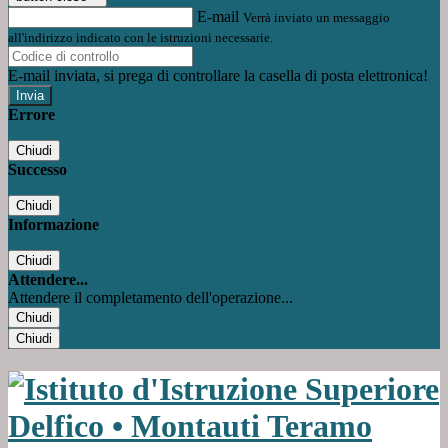
E-mail
Verrà inviato un messaggio
all'indirizzo indicato con le istruzioni necessarie.
E-mail inviata, si prega di controllare la casella di posta elettronica!
Errore
Chiudi
Successo
Chiudi
Informazione
Chiudi
Attendere...
Attendere il completamento dell'operazione...
Chiudi
Chiudi