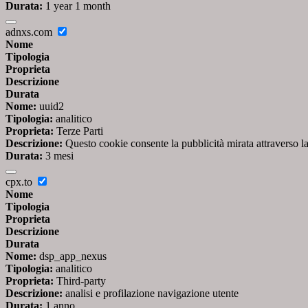
Durata:
1 year 1 month
adnxs.com
Nome
Tipologia
Proprieta
Descrizione
Durata
Nome:
uuid2
Tipologia:
analitico
Proprieta:
Terze Parti
Descrizione:
Questo cookie consente la pubblicità mirata attraverso la
Durata:
3 mesi
cpx.to
Nome
Tipologia
Proprieta
Descrizione
Durata
Nome:
dsp_app_nexus
Tipologia:
analitico
Proprieta:
Third-party
Descrizione:
analisi e profilazione navigazione utente
Durata:
1 anno