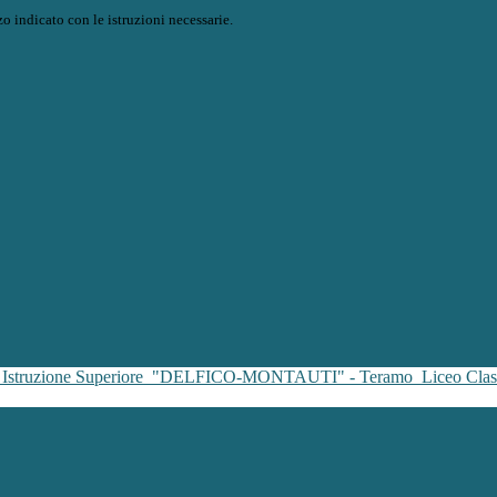
o indicato con le istruzioni necessarie.
i Istruzione Superiore
"DELFICO-MONTAUTI" - Teramo
Liceo Clas