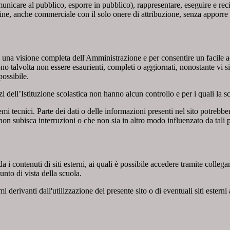
comunicare al pubblico, esporre in pubblico), rappresentare, eseguire e r
 fine, anche commerciale con il solo onere di attribuzione, senza apporre 
enti una visione completa dell'Amministrazione e per consentire un facile ac
ono talvolta non essere esaurienti, completi o aggiornati, nonostante vi
possibile.
izi dell’Istituzione scolastica non hanno alcun controllo e per i quali la
 tecnici. Parte dei dati o delle informazioni presenti nel sito potrebbero 
 non subisca interruzioni o che non sia in altro modo influenzato da tali 
 i contenuti di siti esterni, ai quali è possibile accedere tramite collegam
nto di vista della scuola.
derivanti dall'utilizzazione del presente sito o di eventuali siti esterni 