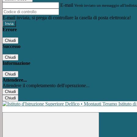
E-mail
Verrà inviato un messaggio all'indirizz
E-mail inviata, si prega di controllare la casella di posta elettronica!
Errore
Chiudi
Successo
Chiudi
Informazione
Chiudi
Attendere...
Attendere il completamento dell'operazione...
Chiudi
Chiudi
Istituto d
Facebook
Instagram
Youtube