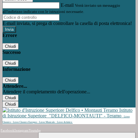
E-mail
Verrà inviato un messaggio
all'indirizzo indicato con le istruzioni necessarie.
E-mail inviata, si prega di controllare la casella di posta elettronica!
Errore
Chiudi
Successo
Chiudi
Informazione
Chiudi
Attendere...
Attendere il completamento dell'operazione...
Chiudi
Chiudi
Istituto
di Istruzione Superiore
"DELFICO-MONTAUTI" - Teramo
Liceo
Classico - Liceo Classico Europeo - Liceo Musicale - Liceo Artistico
Facebook
Instagram
Youtube