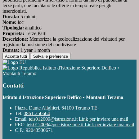
terze parti, che facilitano le offerte in tempo reale per gli
inserzionisti.
Durata:
5 minuti
Nome:
loc
Tipologia:
analitico
Proprieta:
Terze Parti
Descrizione:
Memorizza la geolocalizzazione dei visitatori per
registrare la posizione del condivisore
Durata:
1 year 1 month
Accetta tutti
Salva le preferenze
Istituto d'Istruzione Superiore Delfico •
Montauti Teramo
Contatti
Istituto d'Istruzione Superiore Delfico • Montauti Teramo
Piazza Dante Alighieri, 64100 Teramo TE
Tel:
0861-250664
Email:
teis012009@istruzione.it
Link per inviare una mail
PEC:
teis012009@pec.istruzione.it
Link per inviare una mail
C.F.: 92043530671