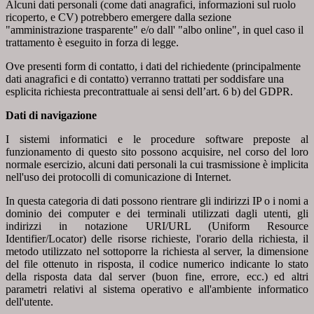
Alcuni dati personali (come dati anagrafici, informazioni sul ruolo
ricoperto, e CV) potrebbero emergere dalla sezione
"amministrazione trasparente" e/o dall' "albo online", in quel caso il
trattamento è eseguito in forza di legge.
Ove presenti form di contatto, i dati del richiedente (principalmente
dati anagrafici e di contatto) verranno trattati per soddisfare una
esplicita richiesta precontrattuale ai sensi dell’art. 6 b) del GDPR.
Dati di navigazione
I sistemi informatici e le procedure software preposte al
funzionamento di questo sito possono acquisire, nel corso del loro
normale esercizio, alcuni dati personali la cui trasmissione è implicita
nell'uso dei protocolli di comunicazione di Internet.
In questa categoria di dati possono rientrare gli indirizzi IP o i nomi a
dominio dei computer e dei terminali utilizzati dagli utenti, gli
indirizzi in notazione URI/URL (Uniform Resource
Identifier/Locator) delle risorse richieste, l'orario della richiesta, il
metodo utilizzato nel sottoporre la richiesta al server, la dimensione
del file ottenuto in risposta, il codice numerico indicante lo stato
della risposta data dal server (buon fine, errore, ecc.) ed altri
parametri relativi al sistema operativo e all'ambiente informatico
dell'utente.