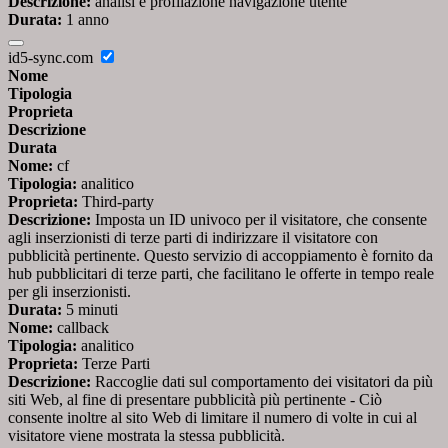
Descrizione:
analisi e profilazione navigazione utente
Durata:
1 anno
id5-sync.com
Nome
Tipologia
Proprieta
Descrizione
Durata
Nome:
cf
Tipologia:
analitico
Proprieta:
Third-party
Descrizione:
Imposta un ID univoco per il visitatore, che consente
agli inserzionisti di terze parti di indirizzare il visitatore con
pubblicità pertinente. Questo servizio di accoppiamento è fornito da
hub pubblicitari di terze parti, che facilitano le offerte in tempo reale
per gli inserzionisti.
Durata:
5 minuti
Nome:
callback
Tipologia:
analitico
Proprieta:
Terze Parti
Descrizione:
Raccoglie dati sul comportamento dei visitatori da più
siti Web, al fine di presentare pubblicità più pertinente - Ciò
consente inoltre al sito Web di limitare il numero di volte in cui al
visitatore viene mostrata la stessa pubblicità.