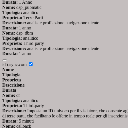
Durata:
1 Anno
Nome:
dsp_pubmatic
Tipologia:
analitico
Proprieta:
Terze Parti
Descrizione:
analisi e profilazione navigazione utente
Durata:
1 anno
Nome:
dsp_dbm
Tipologia:
analitico
Proprieta:
Third-party
Descrizione:
analisi e profilazione navigazione utente
Durata:
1 anno
id5-sync.com
Nome
Tipologia
Proprieta
Descrizione
Durata
Nome:
cf
Tipologia:
analitico
Proprieta:
Third-party
Descrizione:
Imposta un ID univoco per il visitatore, che consente agli 
di terze parti, che facilitano le offerte in tempo reale per gli inserzionist
Durata:
5 minuti
Nome:
callback