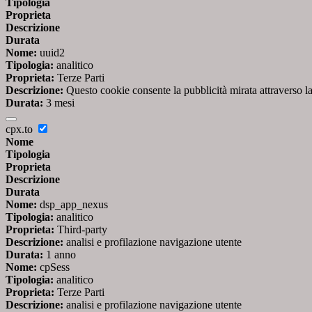
Tipologia
Proprieta
Descrizione
Durata
Nome:
uuid2
Tipologia:
analitico
Proprieta:
Terze Parti
Descrizione:
Questo cookie consente la pubblicità mirata attraverso la
Durata:
3 mesi
cpx.to
Nome
Tipologia
Proprieta
Descrizione
Durata
Nome:
dsp_app_nexus
Tipologia:
analitico
Proprieta:
Third-party
Descrizione:
analisi e profilazione navigazione utente
Durata:
1 anno
Nome:
cpSess
Tipologia:
analitico
Proprieta:
Terze Parti
Descrizione:
analisi e profilazione navigazione utente