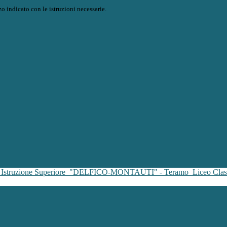
o indicato con le istruzioni necessarie.
i Istruzione Superiore
"DELFICO-MONTAUTI" - Teramo
Liceo Clas