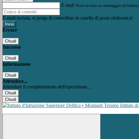
E-mail
Verrà inviato un messaggio all'indirizz
E-mail inviata, si prega di controllare la casella di posta elettronica!
Errore
Chiudi
Successo
Chiudi
Informazione
Chiudi
Attendere...
Attendere il completamento dell'operazione...
Chiudi
Chiudi
Istituto d
Facebook
Instagram
Youtube