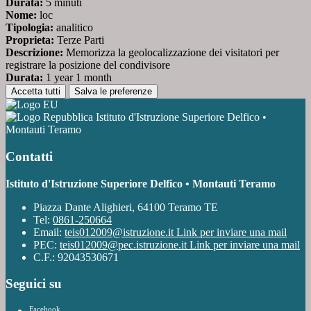
Durata:
5 minuti
Nome:
loc
Tipologia:
analitico
Proprieta:
Terze Parti
Descrizione:
Memorizza la geolocalizzazione dei visitatori per
registrare la posizione del condivisore
Durata:
1 year 1 month
Accetta tutti
Salva le preferenze
Istituto d'Istruzione Superiore Delfico •
Montauti Teramo
Contatti
Istituto d'Istruzione Superiore Delfico • Montauti Teramo
Piazza Dante Alighieri, 64100 Teramo TE
Tel:
0861-250664
Email:
teis012009@istruzione.it
Link per inviare una mail
PEC:
teis012009@pec.istruzione.it
Link per inviare una mail
C.F.: 92043530671
Seguici su
Facebook