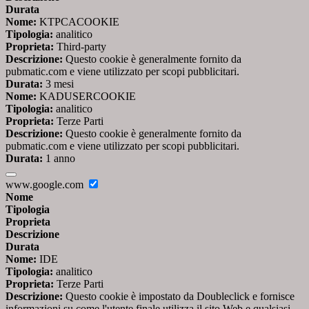
Durata
Nome:
KTPCACOOKIE
Tipologia:
analitico
Proprieta:
Third-party
Descrizione:
Questo cookie è generalmente fornito da
pubmatic.com e viene utilizzato per scopi pubblicitari.
Durata:
3 mesi
Nome:
KADUSERCOOKIE
Tipologia:
analitico
Proprieta:
Terze Parti
Descrizione:
Questo cookie è generalmente fornito da
pubmatic.com e viene utilizzato per scopi pubblicitari.
Durata:
1 anno
www.google.com
Nome
Tipologia
Proprieta
Descrizione
Durata
Nome:
IDE
Tipologia:
analitico
Proprieta:
Terze Parti
Descrizione:
Questo cookie è impostato da Doubleclick e fornisce
informazioni su come l'utente finale utilizza il sito Web e qualsiasi