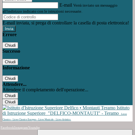
E-mail
Verrà inviato un messaggio
all'indirizzo indicato con le istruzioni necessarie.
E-mail inviata, si prega di controllare la casella di posta elettronica!
Errore
Chiudi
Successo
Chiudi
Informazione
Chiudi
Attendere...
Attendere il completamento dell'operazione...
Chiudi
Chiudi
Istituto
di Istruzione Superiore
"DELFICO-MONTAUTI" - Teramo
Liceo
Classico - Liceo Classico Europeo - Liceo Musicale - Liceo Artistico
Facebook
Instagram
Youtube