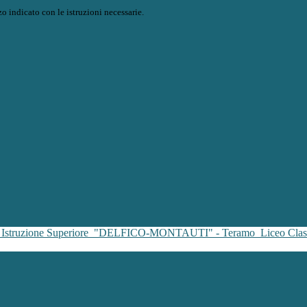
o indicato con le istruzioni necessarie.
i Istruzione Superiore
"DELFICO-MONTAUTI" - Teramo
Liceo Clas