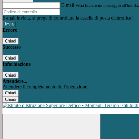
E-mail
Verrà inviato un messaggio all'indirizz
E-mail inviata, si prega di controllare la casella di posta elettronica!
Errore
Chiudi
Successo
Chiudi
Informazione
Chiudi
Attendere...
Attendere il completamento dell'operazione...
Chiudi
Chiudi
Istituto d
Facebook
Instagram
Youtube