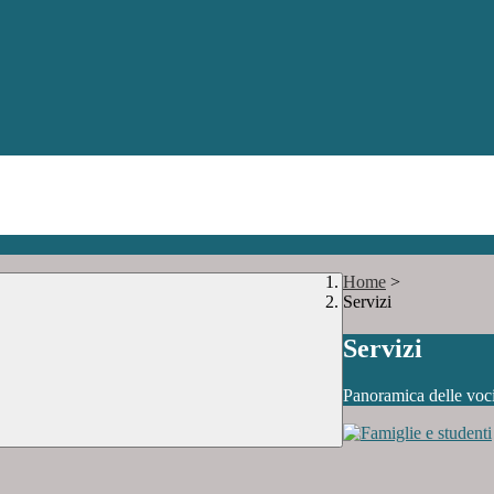
Home
>
Servizi
Servizi
Panoramica delle voc