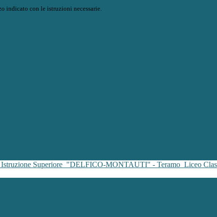
o indicato con le istruzioni necessarie.
i Istruzione Superiore
"DELFICO-MONTAUTI" - Teramo
Liceo Clas