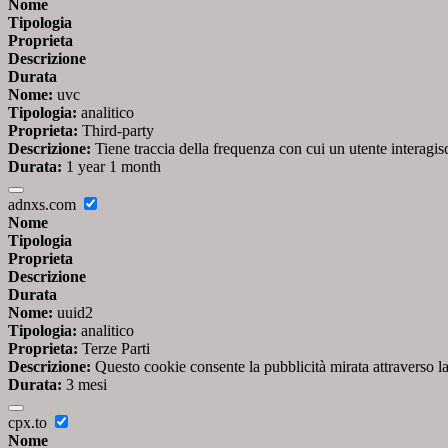
Nome
Tipologia
Proprieta
Descrizione
Durata
Nome:
uvc
Tipologia:
analitico
Proprieta:
Third-party
Descrizione:
Tiene traccia della frequenza con cui un utente interag
Durata:
1 year 1 month
adnxs.com
Nome
Tipologia
Proprieta
Descrizione
Durata
Nome:
uuid2
Tipologia:
analitico
Proprieta:
Terze Parti
Descrizione:
Questo cookie consente la pubblicità mirata attraverso la
Durata:
3 mesi
cpx.to
Nome