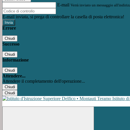
E-mail
Verrà inviato un messaggio all'indirizz
E-mail inviata, si prega di controllare la casella di posta elettronica!
Errore
Chiudi
Successo
Chiudi
Informazione
Chiudi
Attendere...
Attendere il completamento dell'operazione...
Chiudi
Chiudi
Istituto d
Facebook
Instagram
Youtube