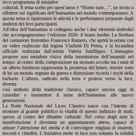
ricco programma di iniziative
culturali. Il tema scelto per quest’anno è “Homo sum…”, un invito a
riflettere sul significato dell’humanitas nel
mondo contemporaneo. A
questo tema si ispireranno le attività e le performance preparate dagli
studenti dei licei
partecipanti.
All’idea dell’humanitas si collegano anche i due elementi simbolici
che accompagneranno l’edizione 2026: il brano
inedito La fioritura
del cantautore fiorentino Francesco Rainero, che aprirà la serata con
un video realizzato dal
regista Vladimir Di Prima, e la locandina
ufficiale realizzata dall’artista Valeria Sanfilippo. L’immagine
propone
una metafora visiva della trasmissione dell’umanità nel
tempo: al centro della composizione un neonato accolto
tra i rami di
un albero luminoso rappresenta la promessa del futuro, mentre sotto
di lui un mondo segnato da
guerra e distruzione ricorda i rischi della
barbarie. L’albero, radicato nella terra e proteso verso la luce,
diventa
così simbolo della tradizione classica, capace ancora oggi di
custodire e trasmettere il seme dell’humanitas alle
nuove
generazioni.
La Notte Nazionale del Liceo Classico nasce con l’intento di
mostrare al grande pubblico la vitalità di questo
indirizzo di studi,
spesso al centro del dibattito culturale. Nel corso degli anni la
manifestazione è diventata un
appuntamento atteso, capace di
attirare l’attenzione dei media e di coinvolgere migliaia di studenti,
docenti e
cittadini. L’iniziativa mette in luce non soltanto la solidità