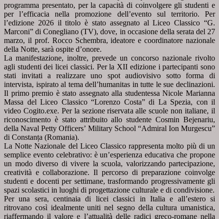
programma presentato, per la
capacità di coinvolgere gli studenti e
per l’efficacia nella promozione dell’evento sul territorio. Per
l’edizione 2026
il titolo è stato assegnato al Liceo Classico “G.
Marconi” di Conegliano (TV), dove, in occasione della serata del
27
marzo, il prof. Rocco Schembra, ideatore e coordinatore nazionale
della Notte, sarà ospite d’onore.
La manifestazione, inoltre, prevede un concorso nazionale rivolto
agli studenti dei licei classici. Per la XII
edizione i partecipanti sono
stati invitati a realizzare uno spot audiovisivo sotto forma di
intervista, ispirato al
tema dell’humanitas in tutte le sue declinazioni.
Il primo premio è stato assegnato alla studentessa Nicole
Marianna
Massa del Liceo Classico “Lorenzo Costa” di La Spezia, con il
video Cogito.exe. Per la sezione riservata
alle scuole non italiane, il
riconoscimento è stato attribuito allo studente Cosmin Bejenariu,
della Naval Petty
Officers’ Military School “Admiral Ion Murgescu”
di Constanța (Romania).
La Notte Nazionale del Liceo Classico rappresenta molto più di un
semplice evento celebrativo: è un’esperienza
educativa che propone
un modo diverso di vivere la scuola, valorizzando partecipazione,
creatività e
collaborazione. Il percorso di preparazione coinvolge
studenti e docenti per settimane, trasformando
progressivamente gli
spazi scolastici in luoghi di progettazione culturale e di condivisione.
Per una sera, centinaia di licei classici in Italia e all’estero si
ritrovano così idealmente uniti nel segno della cultura
umanistica,
riaffermando il valore e l’attualità delle radici greco-romane nella