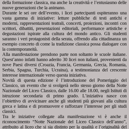
della formazione classica, ma anche la creatività e
l’entusiasmo delle
nuove generazioni che la animano.
Durante le sei ore dell’evento, i licei partecipanti ospiteranno una
vasta gamma di iniziative: letture pubbliche di
testi antichi e
moderni, rappresentazioni teatrali, concerti, proiezioni, incontri con
scrittori, dibattiti,
presentazioni editoriali, performance artistiche e
degustazioni ispirate alla cultura del mondo antico. Gli studenti
saranno i veri protagonisti della serata, offrendo alla cittadinanza un
esempio concreto di come la tradizione
classica possa dialogare con
la contemporaneità.
Alla manifestazione prendono parte non soltanto le scuole italiane.
Quest’anno infatti hanno aderito 30 licei non
italiani, provenienti da
nove Paesi diversi (Croazia, Francia, Germania, Grecia, Romania,
Serbia, Spagna, Turchia,
Ucraina), a testimonianza del crescente
interesse internazionale verso questa iniziativa.
Novità di questa edizione è l’introduzione del Pomeriggio del
Classico, un evento che si svolgerà nello stesso giorno
della Notte
Nazionale del Liceo Classico, dalle 16.00 alle 18.00, negli Istituti di
istruzione secondaria di primo
grado. L’iniziativa nasce con
l’obiettivo di avvicinare anche gli studenti più giovani alla cultura
greca e latina e di
promuovere e rafforzare l’interesse per gli studi
classici.
Tra le iniziative collegate alla manifestazione vi è anche il
riconoscimento “Notte Nazionale del Liceo Classico
dell’anno”,
attribuito al liceo che si sia distinto per la qualità e l’originalità del