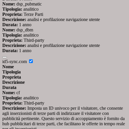
Nome:
dsp_pubmatic
Tipologia:
analitico
Proprieta:
Terze Parti
Descrizione:
analisi e profilazione navigazione utente
Durata:
1 anno
Nome:
dsp_dbm
Tipologia:
analitico
Proprieta:
Third-party
Descrizione:
analisi e profilazione navigazione utente
Durata:
1 anno
id5-sync.com
Nome
Tipologia
Proprieta
Descrizione
Durata
Nome:
cf
Tipologia:
analitico
Proprieta:
Third-party
Descrizione:
Imposta un ID univoco per il visitatore, che consente
agli inserzionisti di terze parti di indirizzare il visitatore con
pubblicità pertinente. Questo servizio di accoppiamento è fornito da
hub pubblicitari di terze parti, che facilitano le offerte in tempo reale
per gli inserzionisti.