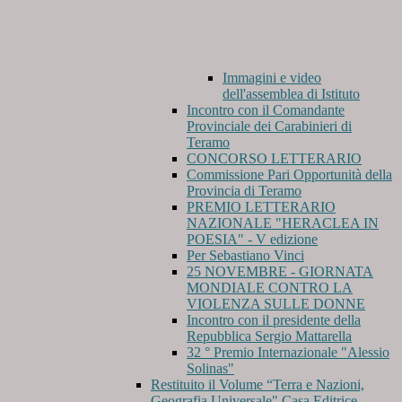
Immagini e video
dell'assemblea di Istituto
Incontro con il Comandante
Provinciale dei Carabinieri di
Teramo
CONCORSO LETTERARIO
Commissione Pari Opportunità della
Provincia di Teramo
PREMIO LETTERARIO
NAZIONALE "HERACLEA IN
POESIA" - V edizione
Per Sebastiano Vinci
25 NOVEMBRE - GIORNATA
MONDIALE CONTRO LA
VIOLENZA SULLE DONNE
Incontro con il presidente della
Repubblica Sergio Mattarella
32 ° Premio Internazionale "Alessio
Solinas"
Restituito il Volume “Terra e Nazioni,
Geografia Universale" Casa Editrice