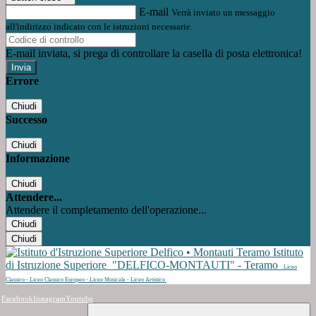
E-mail
Verrà inviato un messaggio
all'indirizzo indicato con le istruzioni necessarie.
E-mail inviata, si prega di controllare la casella di posta elettronica!
Errore
Chiudi
Successo
Chiudi
Informazione
Chiudi
Attendere...
Attendere il completamento dell'operazione...
Chiudi
Chiudi
Istituto
di Istruzione Superiore
"DELFICO-MONTAUTI" - Teramo
Liceo
Classico - Liceo Classico Europeo - Liceo Musicale - Liceo Artistico
Facebook
Instagram
Youtube