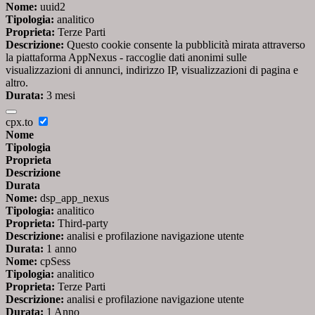
Nome:
uuid2
Tipologia:
analitico
Proprieta:
Terze Parti
Descrizione:
Questo cookie consente la pubblicità mirata attraverso
la piattaforma AppNexus - raccoglie dati anonimi sulle
visualizzazioni di annunci, indirizzo IP, visualizzazioni di pagina e
altro.
Durata:
3 mesi
cpx.to
Nome
Tipologia
Proprieta
Descrizione
Durata
Nome:
dsp_app_nexus
Tipologia:
analitico
Proprieta:
Third-party
Descrizione:
analisi e profilazione navigazione utente
Durata:
1 anno
Nome:
cpSess
Tipologia:
analitico
Proprieta:
Terze Parti
Descrizione:
analisi e profilazione navigazione utente
Durata:
1 Anno