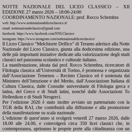
NOTTE NAZIONALE DEL LICEO CLASSICO – XII
EDIZIONE 27 marzo 2026 – 18:00-24:00
COORDINAMENTO NAZIONALE: prof. Rocco Schembra
web: http://www.nottenazionaleliceoclassico.it/
email: nottenazionaleclassico@gmail.com
facebook: https://www.facebook.com/NNLClassico
instagram: https://www.instagram.com/nottenazionaleliceoclassico/
Il Liceo Classico “Melchiorre Delfico” di Teramo aderisce alla Notte
Nazionale del Liceo Classico, giunta alla
dodicesima edizione, una
delle più importanti iniziative dedicate alla valorizzazione degli studi
classici nel
panorama scolastico e culturale italiano.
La manifestazione, ideata dal prof. Rocco Schembra, ricercatore di
Filologia classica all’Università di Torino, è
promossa e organizzata
dall’Associazione Temenos – Recinto Classico ed è sostenuta dal
Ministero dell’Istruzione e
del Merito, dall’Associazione Italiana di
Cultura Classica, dalle Consulte universitarie di Filologia greca e
latina,
del Greco e di Studi latini, nonché dalle Associazioni To
Hellenikon e di Studi Neogreci.
Per l’edizione 2026 è stato inoltre avviato un partenariato con la
TGR della RAI, che contribuirà alla diffusione e
alla promozione
della manifestazione su scala nazionale.
L’edizione di quest’anno si svolgerà venerdì 27 marzo 2026, dalle
18.00 alle 24.00, e coinvolgerà circa 350 licei
classici che, in
contemporanea, apriranno le proprie porte alla cittadinanza con un