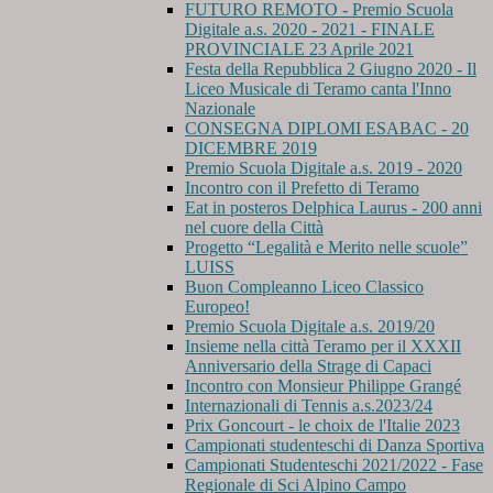
FUTURO REMOTO - Premio Scuola
Digitale a.s. 2020 - 2021 - FINALE
PROVINCIALE 23 Aprile 2021
Festa della Repubblica 2 Giugno 2020 - Il
Liceo Musicale di Teramo canta l'Inno
Nazionale
CONSEGNA DIPLOMI ESABAC - 20
DICEMBRE 2019
Premio Scuola Digitale a.s. 2019 - 2020
Incontro con il Prefetto di Teramo
Eat in posteros Delphica Laurus - 200 anni
nel cuore della Città
Progetto “Legalità e Merito nelle scuole”
LUISS
Buon Compleanno Liceo Classico
Europeo!
Premio Scuola Digitale a.s. 2019/20
Insieme nella città Teramo per il XXXII
Anniversario della Strage di Capaci
Incontro con Monsieur Philippe Grangé
Internazionali di Tennis a.s.2023/24
Prix Goncourt - le choix de l'Italie 2023
Campionati studenteschi di Danza Sportiva
Campionati Studenteschi 2021/2022 - Fase
Regionale di Sci Alpino Campo