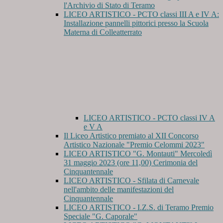
l'Archivio di Stato di Teramo
LICEO ARTISTICO - PCTO classi III A e IV A:
Installazione pannelli pittorici presso la Scuola
Materna di Colleatterrato
LICEO ARTISTICO - PCTO classi IV A
e V A
Il Liceo Artistico premiato al XII Concorso
Artistico Nazionale "Premio Celommi 2023"
LICEO ARTISTICO "G. Montauti" Mercoledì
31 maggio 2023 (ore 11,00) Cerimonia del
Cinquantennale
LICEO ARTISTICO - Sfilata di Carnevale
nell'ambito delle manifestazioni del
Cinquantennale
LICEO ARTISTICO - I.Z.S. di Teramo Premio
Speciale "G. Caporale"