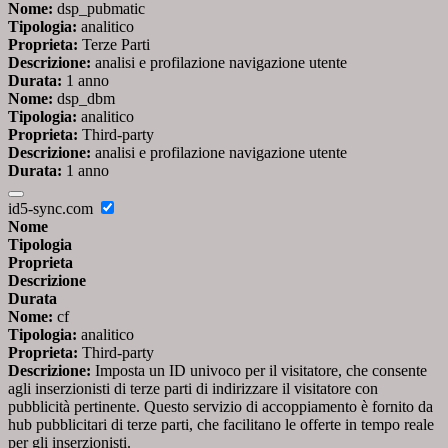
Nome:
dsp_pubmatic
Tipologia:
analitico
Proprieta:
Terze Parti
Descrizione:
analisi e profilazione navigazione utente
Durata:
1 anno
Nome:
dsp_dbm
Tipologia:
analitico
Proprieta:
Third-party
Descrizione:
analisi e profilazione navigazione utente
Durata:
1 anno
id5-sync.com
Nome
Tipologia
Proprieta
Descrizione
Durata
Nome:
cf
Tipologia:
analitico
Proprieta:
Third-party
Descrizione:
Imposta un ID univoco per il visitatore, che consente
agli inserzionisti di terze parti di indirizzare il visitatore con
pubblicità pertinente. Questo servizio di accoppiamento è fornito da
hub pubblicitari di terze parti, che facilitano le offerte in tempo reale
per gli inserzionisti.