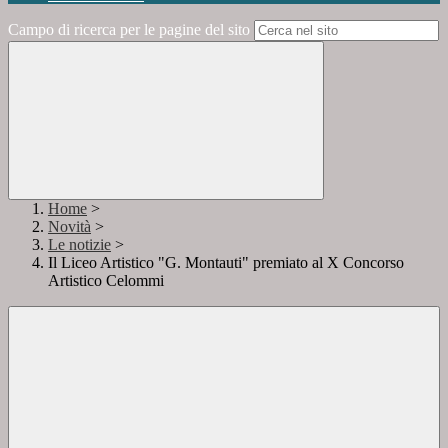
Campo di ricerca per le pagine del sito
Home
>
Novità
>
Le notizie
>
Il Liceo Artistico "G. Montauti" premiato al X Concorso
Artistico Celommi