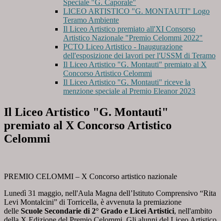
Speciale "G. Caporale"
LICEO ARTISTICO "G. MONTAUTI" Logo
Teramo Ambiente
Il Liceo Artistico premiato all'XI Consorso
Artistico Nazionale "Premio Celommi 2022"
PCTO Liceo Artistico - Inaugurazione
dell'esposizione dei lavori per l'USSM di Teramo
Il Liceo Artistico "G. Montauti" premiato al X
Concorso Artistico Celommi
Il Liceo Artistico "G. Montauti" riceve la
menzione speciale al Premio Eleanor 2023
Il Liceo Artistico "G. Montauti"
premiato al X Concorso Artistico
Celommi
PREMIO CELOMMI – X Concorso artistico nazionale
Lunedì 31 maggio, nell'Aula Magna dell’Istituto Comprensivo “Rita
Levi Montalcini” di Torricella, è avvenuta la premiazione
delle
Scuole Secondarie di 2° Grado e Licei Artistici
, nell'ambito
della X Edizione del Premio Celommi. Gli alunni del Liceo Artistico