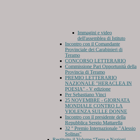
Immagini e video
dell'assemblea di Istituto
Incontro con il Comandante
Provinciale dei Carabinieri di
Teramo
CONCORSO LETTERARIO
Commissione Pari Opportunità della
Provincia di Teramo
PREMIO LETTERARIO
NAZIONALE "HERACLEA IN
POESIA" - V edizione
Per Sebastiano Vinci
25 NOVEMBRE - GIORNATA
MONDIALE CONTRO LA
VIOLENZA SULLE DONNE
Incontro con il presidente della
Repubblica Sergio Mattarella
32 ° Premio Internazionale "Alessio
Solinas"
Restituito il Volume “Terra e Nazioni,