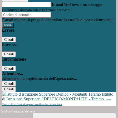
E-mail
Verrà inviato un messaggio
all'indirizzo indicato con le istruzioni necessarie.
E-mail inviata, si prega di controllare la casella di posta elettronica!
Errore
Chiudi
Successo
Chiudi
Informazione
Chiudi
Attendere...
Attendere il completamento dell'operazione...
Chiudi
Chiudi
Istituto
di Istruzione Superiore
"DELFICO-MONTAUTI" - Teramo
Liceo
Classico - Liceo Classico Europeo - Liceo Musicale - Liceo Artistico
Facebook
Instagram
Youtube