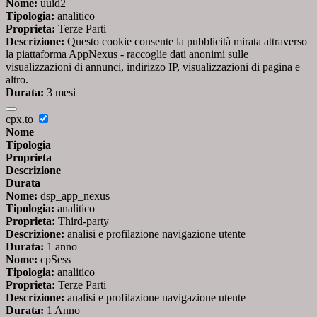
Nome:
uuid2
Tipologia:
analitico
Proprieta:
Terze Parti
Descrizione:
Questo cookie consente la pubblicità mirata attraverso
la piattaforma AppNexus - raccoglie dati anonimi sulle
visualizzazioni di annunci, indirizzo IP, visualizzazioni di pagina e
altro.
Durata:
3 mesi
cpx.to
Nome
Tipologia
Proprieta
Descrizione
Durata
Nome:
dsp_app_nexus
Tipologia:
analitico
Proprieta:
Third-party
Descrizione:
analisi e profilazione navigazione utente
Durata:
1 anno
Nome:
cpSess
Tipologia:
analitico
Proprieta:
Terze Parti
Descrizione:
analisi e profilazione navigazione utente
Durata:
1 Anno