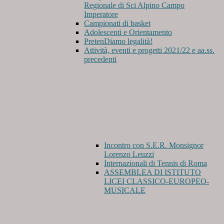
Regionale di Sci Alpino Campo
Imperatore
Campionati di basket
Adolescenti e Orientamento
PretenDiamo legalità!
Attività, eventi e progetti 2021/22 e aa.ss.
precedenti
Incontro con S.E.R. Monsignor
Lorenzo Leuzzi
Internazionali di Tennis di Roma
ASSEMBLEA DI ISTITUTO
LICEI CLASSICO-EUROPEO-
MUSICALE