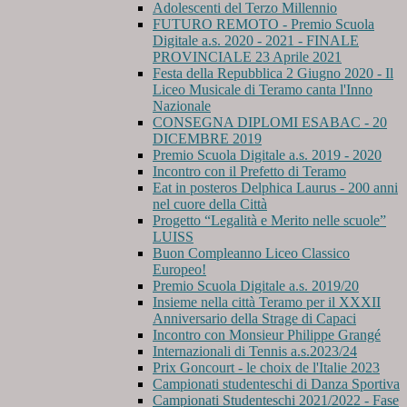
Adolescenti del Terzo Millennio
FUTURO REMOTO - Premio Scuola
Digitale a.s. 2020 - 2021 - FINALE
PROVINCIALE 23 Aprile 2021
Festa della Repubblica 2 Giugno 2020 - Il
Liceo Musicale di Teramo canta l'Inno
Nazionale
CONSEGNA DIPLOMI ESABAC - 20
DICEMBRE 2019
Premio Scuola Digitale a.s. 2019 - 2020
Incontro con il Prefetto di Teramo
Eat in posteros Delphica Laurus - 200 anni
nel cuore della Città
Progetto “Legalità e Merito nelle scuole”
LUISS
Buon Compleanno Liceo Classico
Europeo!
Premio Scuola Digitale a.s. 2019/20
Insieme nella città Teramo per il XXXII
Anniversario della Strage di Capaci
Incontro con Monsieur Philippe Grangé
Internazionali di Tennis a.s.2023/24
Prix Goncourt - le choix de l'Italie 2023
Campionati studenteschi di Danza Sportiva
Campionati Studenteschi 2021/2022 - Fase