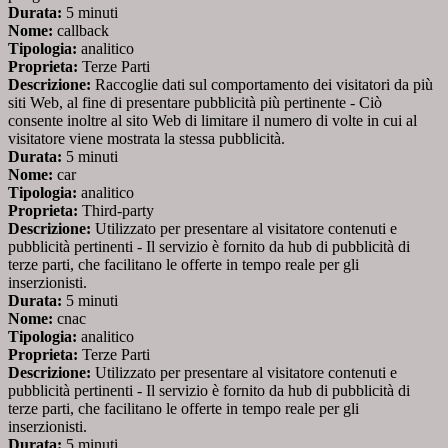
Durata:
5 minuti
Nome:
callback
Tipologia:
analitico
Proprieta:
Terze Parti
Descrizione:
Raccoglie dati sul comportamento dei visitatori da più
siti Web, al fine di presentare pubblicità più pertinente - Ciò
consente inoltre al sito Web di limitare il numero di volte in cui al
visitatore viene mostrata la stessa pubblicità.
Durata:
5 minuti
Nome:
car
Tipologia:
analitico
Proprieta:
Third-party
Descrizione:
Utilizzato per presentare al visitatore contenuti e
pubblicità pertinenti - Il servizio è fornito da hub di pubblicità di
terze parti, che facilitano le offerte in tempo reale per gli
inserzionisti.
Durata:
5 minuti
Nome:
cnac
Tipologia:
analitico
Proprieta:
Terze Parti
Descrizione:
Utilizzato per presentare al visitatore contenuti e
pubblicità pertinenti - Il servizio è fornito da hub di pubblicità di
terze parti, che facilitano le offerte in tempo reale per gli
inserzionisti.
Durata:
5 minuti