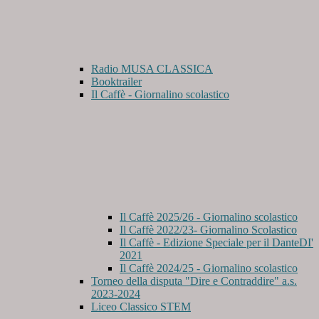
Radio MUSA CLASSICA
Booktrailer
Il Caffè - Giornalino scolastico
Il Caffè 2025/26 - Giornalino scolastico
Il Caffè 2022/23- Giornalino Scolastico
Il Caffè - Edizione Speciale per il DanteDI'
2021
Il Caffè 2024/25 - Giornalino scolastico
Torneo della disputa "Dire e Contraddire" a.s.
2023-2024
Liceo Classico STEM