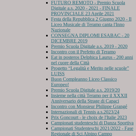
FUTURO REMOTO - Premio Scuola
Digitale a.s. 2020 - 2021 - FINALE
PROVINCIALE 23 Aprile 2021
Festa della Repubblica 2 Giugno 2020 - Il
Liceo Musicale di Teramo canta l'Inno
Nazionale
CONSEGNA DIPLOMI ESABAC - 20
DICEMBRE 2019
Premio Scuola Digitale a.s. 2019 - 2020
Incontro con il Prefetto di Teramo
Eat in posteros Delphica Laurus - 200 anni
nel cuore della Città
Progetto “Legalità e Merito nelle scuole”
LUISS
Buon Compleanno Liceo Classico
Europeo!
Premio Scuola Digitale a.s. 2019/20
Insieme nella città Teramo per il XXXII
Anniversario della Strage di Capaci
Incontro con Monsieur Philippe Grangé
Internazionali di Tennis a.s.2023/24
Prix Goncourt - le choix de l'Italie 2023
Campionati studenteschi di Danza Sportiva
Campionati Studenteschi 2021/2022 - Fase
Regionale di Sci Alpino Campo