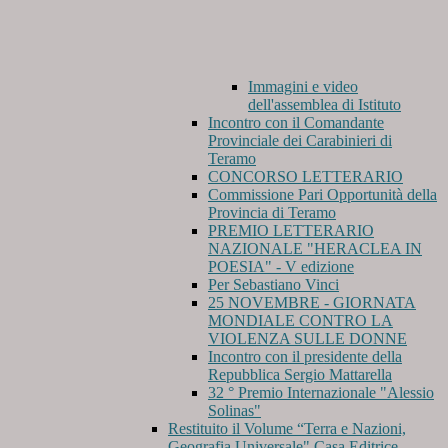
Immagini e video
dell'assemblea di Istituto
Incontro con il Comandante
Provinciale dei Carabinieri di
Teramo
CONCORSO LETTERARIO
Commissione Pari Opportunità della
Provincia di Teramo
PREMIO LETTERARIO
NAZIONALE "HERACLEA IN
POESIA" - V edizione
Per Sebastiano Vinci
25 NOVEMBRE - GIORNATA
MONDIALE CONTRO LA
VIOLENZA SULLE DONNE
Incontro con il presidente della
Repubblica Sergio Mattarella
32 ° Premio Internazionale "Alessio
Solinas"
Restituito il Volume “Terra e Nazioni,
Geografia Universale" Casa Editrice