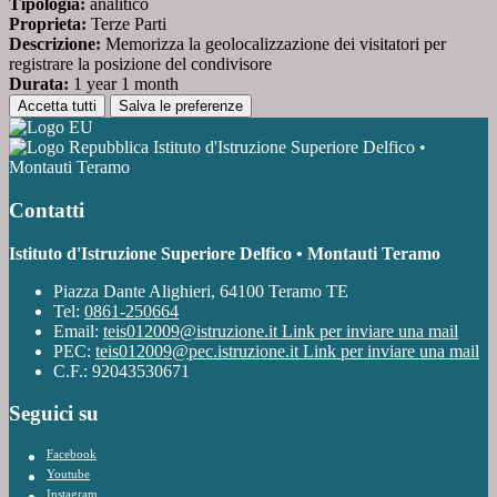
Tipologia:
analitico
Proprieta:
Terze Parti
Descrizione:
Memorizza la geolocalizzazione dei visitatori per
registrare la posizione del condivisore
Durata:
1 year 1 month
Accetta tutti
Salva le preferenze
Istituto d'Istruzione Superiore Delfico •
Montauti Teramo
Contatti
Istituto d'Istruzione Superiore Delfico • Montauti Teramo
Piazza Dante Alighieri, 64100 Teramo TE
Tel:
0861-250664
Email:
teis012009@istruzione.it
Link per inviare una mail
PEC:
teis012009@pec.istruzione.it
Link per inviare una mail
C.F.: 92043530671
Seguici su
Facebook
Youtube
Instagram