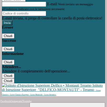
E-mail
Verrà inviato un messaggio
all'indirizzo indicato con le istruzioni necessarie.
E-mail inviata, si prega di controllare la casella di posta elettronica!
Errore
Chiudi
Successo
Chiudi
Informazione
Chiudi
Attendere...
Attendere il completamento dell'operazione...
Chiudi
Chiudi
Istituto
di Istruzione Superiore
"DELFICO-MONTAUTI" - Teramo
Liceo
Classico - Liceo Classico Europeo - Liceo Musicale - Liceo Artistico
Facebook
Instagram
Youtube