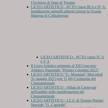
l'Archivio di Stato di Teramo
LICEO ARTISTICO - PCTO classi III A e IV A:
Installazione pannelli pittorici presso la Scuola
Materna di Colleatterrato
LICEO ARTISTICO - PCTO classi IV A
e V A
Il Liceo Artistico premiato al XII Concorso
Artistico Nazionale "Premio Celommi 2023"
LICEO ARTISTICO "G. Montauti" Mercoledì
31 maggio 2023 (ore 11,00) Cerimonia del
Cinquantennale
LICEO ARTISTICO - Sfilata di Carnevale
nell'ambito delle manifestazioni del
Cinquantennale
LICEO ARTISTICO - I.Z.S. di Teramo Premio
Speciale "G. Caporale"