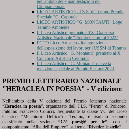
nell'ambito delle manifestazioni del
Cinquantennale
LICEO ARTISTICO - I.Z.S. di Teramo Premio
Speciale "G. Caporale"
LICEO ARTISTICO "G. MONTAUTI" Logo
Teramo Ambiente
Il Liceo Artistico premiato all'XI Consorso
Artistico Nazionale "Premio Celommi 2022"
PCTO Liceo Artistico - Inaugurazione
dell'esposizione dei lavori per l'USSM di Teramo
Il Liceo Artistico "G. Montauti" premiato al X
Concorso Artistico Celommi
Il Liceo Artistico "G. Montauti" riceve la
menzione speciale al Premio Eleanor 2023
PREMIO LETTERARIO NAZIONALE
"HERACLEA IN POESIA" - V edizione
Nell’ambito della V edizione del Premio letterario nazionale
“
Heraclea in poesia
”, organizzato dall' I.I.S. “Fermi” di Policoro,
l’alunno Francesco Colucci, frequentante la classe VC del Liceo
Classico “Melchiorre Delfico”di Teramo, è risultato secondo
classificato nella sezione
“C’è poesi@ per te”
, con il
componimento “Alba dell’Empireo”, sul tema “
Riveder le stelle
”.