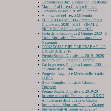
Concours EsaBac, Destination Strasbourg
Macramé al Liceo Classico Europeo
Concorso musicale "Città di Penne"
Adolescenti del Terzo Millennio
FUTURO REMOTO - Premio Scuola
Digitale a.s. 2020 - 2021 - FINALE
PROVINCIALE 23 Aprile 2021
Festa della Repubblica 2 Giugno 2020 - Il
Liceo Musicale di Teramo canta l'Inno
Nazionale
CONSEGNA DIPLOMI ESABAC - 20
DICEMBRE 2019
Premio Scuola Digitale a.s. 2019 - 2020
Incontro con il Prefetto di Teramo
Eat in posteros Delphica Laurus - 200 anni
nel cuore della Città
Progetto “Legalità e Merito nelle scuole”
LUISS
Buon Compleanno Liceo Classico
Europeo!
Premio Scuola Digitale a.s. 2019/20
Insieme nella città Teramo per il XXXII
Anniversario della Strage di Capaci
Incontro con Monsieur Philippe Grangé
Internazionali di Tennis a.s.2023/24