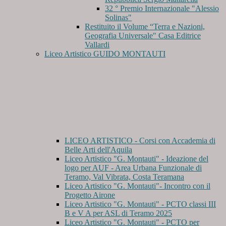
32 ° Premio Internazionale "Alessio
Solinas"
Restituito il Volume “Terra e Nazioni,
Geografia Universale" Casa Editrice
Vallardi
Liceo Artistico GUIDO MONTAUTI
LICEO ARTISTICO - Corsi con Accademia di
Belle Arti dell'Aquila
Liceo Artistico "G. Montauti" - Ideazione del
logo per AUF - Area Urbana Funzionale di
Teramo, Val Vibrata, Costa Teramana
Liceo Artistico "G. Montauti"- Incontro con il
Progetto Airone
Liceo Artistico "G. Montauti" - PCTO classi III
B e V A per ASL di Teramo 2025
Liceo Artistico "G. Montauti" - PCTO per