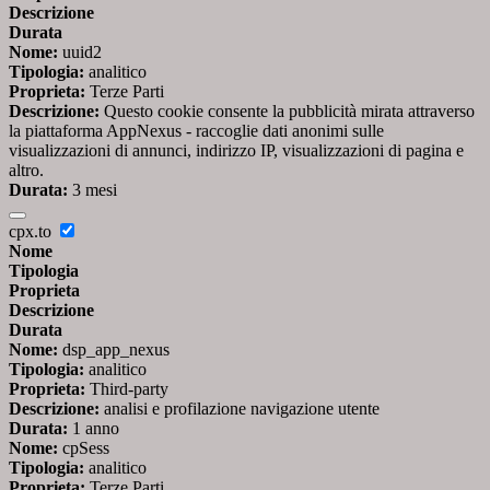
Descrizione
Durata
Nome:
uuid2
Tipologia:
analitico
Proprieta:
Terze Parti
Descrizione:
Questo cookie consente la pubblicità mirata attraverso
la piattaforma AppNexus - raccoglie dati anonimi sulle
visualizzazioni di annunci, indirizzo IP, visualizzazioni di pagina e
altro.
Durata:
3 mesi
cpx.to
Nome
Tipologia
Proprieta
Descrizione
Durata
Nome:
dsp_app_nexus
Tipologia:
analitico
Proprieta:
Third-party
Descrizione:
analisi e profilazione navigazione utente
Durata:
1 anno
Nome:
cpSess
Tipologia:
analitico
Proprieta:
Terze Parti