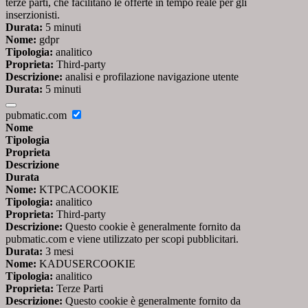
terze parti, che facilitano le offerte in tempo reale per gli
inserzionisti.
Durata:
5 minuti
Nome:
gdpr
Tipologia:
analitico
Proprieta:
Third-party
Descrizione:
analisi e profilazione navigazione utente
Durata:
5 minuti
pubmatic.com
Nome
Tipologia
Proprieta
Descrizione
Durata
Nome:
KTPCACOOKIE
Tipologia:
analitico
Proprieta:
Third-party
Descrizione:
Questo cookie è generalmente fornito da
pubmatic.com e viene utilizzato per scopi pubblicitari.
Durata:
3 mesi
Nome:
KADUSERCOOKIE
Tipologia:
analitico
Proprieta:
Terze Parti
Descrizione:
Questo cookie è generalmente fornito da