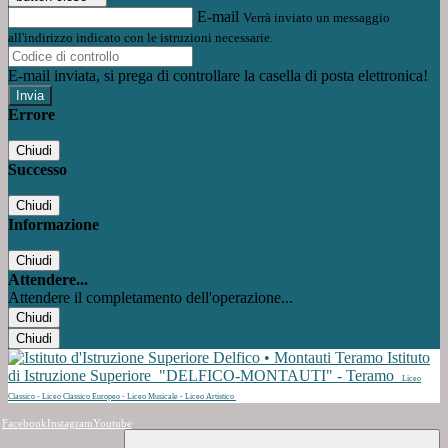
E-mail
Verrà inviato un messaggio
all'indirizzo indicato con le istruzioni necessarie.
E-mail inviata, si prega di controllare la casella di posta elettronica!
Errore
Chiudi
Successo
Chiudi
Informazione
Chiudi
Attendere...
Attendere il completamento dell'operazione...
Chiudi
Chiudi
Istituto
di Istruzione Superiore
"DELFICO-MONTAUTI" - Teramo
Liceo
Classico - Liceo Classico Europeo - Liceo Musicale - Liceo Artistico
Facebook
Instagram
Youtube