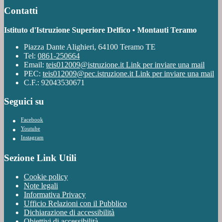
Contatti
Istituto d'Istruzione Superiore Delfico • Montauti Teramo
Piazza Dante Alighieri, 64100 Teramo TE
Tel:
0861-250664
Email:
teis012009@istruzione.it
Link per inviare una mail
PEC:
teis012009@pec.istruzione.it
Link per inviare una mail
C.F.: 92043530671
Seguici su
Facebook
Youtube
Instagram
Sezione Link Utili
Cookie policy
Note legali
Informativa Privacy
Ufficio Relazioni con il Pubblico
Dichiarazione di accessibilità
Obiettivi di accessibilità