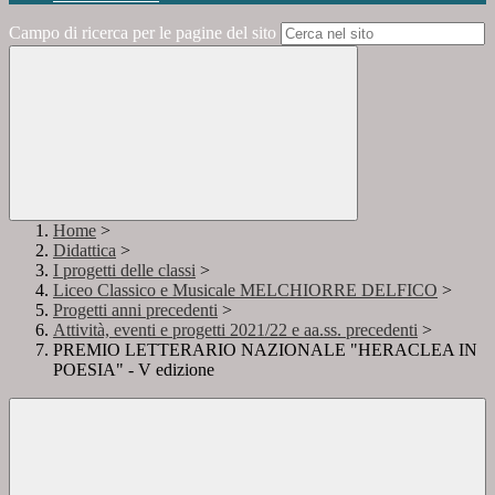
Campo di ricerca per le pagine del sito
Home
>
Didattica
>
I progetti delle classi
>
Liceo Classico e Musicale MELCHIORRE DELFICO
>
Progetti anni precedenti
>
Attività, eventi e progetti 2021/22 e aa.ss. precedenti
>
PREMIO LETTERARIO NAZIONALE "HERACLEA IN
POESIA" - V edizione