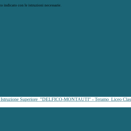
o indicato con le istruzioni necessarie.
i Istruzione Superiore
"DELFICO-MONTAUTI" - Teramo
Liceo Clas