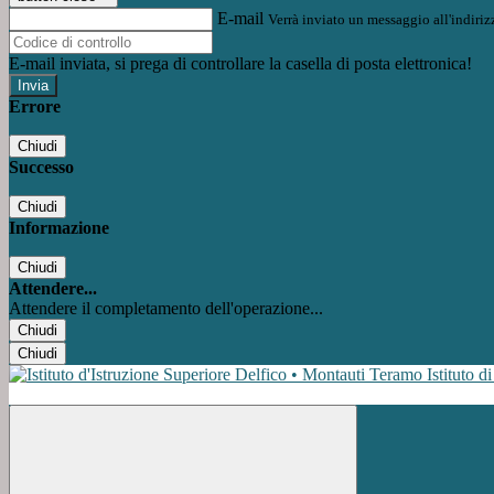
E-mail
Verrà inviato un messaggio all'indirizz
E-mail inviata, si prega di controllare la casella di posta elettronica!
Errore
Chiudi
Successo
Chiudi
Informazione
Chiudi
Attendere...
Attendere il completamento dell'operazione...
Chiudi
Chiudi
Istituto d
Facebook
Instagram
Youtube