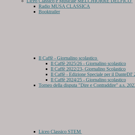
Liceo Classico e Musicale MELCHIORRE DELFICO
Radio MUSA CLASSICA
Booktrailer
Il Caffè - Giornalino scolastico
Il Caffè 2025/26 - Giornalino scolastico
Il Caffè 2022/23- Giornalino Scolastico
Il Caffè - Edizione Speciale per il DanteDI'
Il Caffè 2024/25 - Giornalino scolastico
Torneo della disputa "Dire e Contraddire" a.s. 20
Liceo Classico STEM