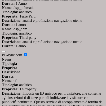
Durata:
1 Anno
Nome:
dsp_pubmatic
Tipologia:
analitico
Proprieta:
Terze Parti
Descrizione:
analisi e profilazione navigazione utente
Durata:
1 anno
Nome:
dsp_dbm
Tipologia:
analitico
Proprieta:
Third-party
Descrizione:
analisi e profilazione navigazione utente
Durata:
1 anno
id5-sync.com
Nome
Tipologia
Proprieta
Descrizione
Durata
Nome:
cf
Tipologia:
analitico
Proprieta:
Third-party
Descrizione:
Imposta un ID univoco per il visitatore, che consente
agli inserzionisti di terze parti di indirizzare il visitatore con
pubblicità pertinente. Questo servizio di accoppiamento è fornito da