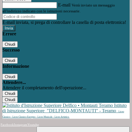
E-mail
Verrà inviato un messaggio
all'indirizzo indicato con le istruzioni necessarie.
E-mail inviata, si prega di controllare la casella di posta elettronica!
Errore
Chiudi
Successo
Chiudi
Informazione
Chiudi
Attendere...
Attendere il completamento dell'operazione...
Chiudi
Chiudi
Istituto
di Istruzione Superiore
"DELFICO-MONTAUTI" - Teramo
Liceo
Classico - Liceo Classico Europeo - Liceo Musicale - Liceo Artistico
Facebook
Instagram
Youtube