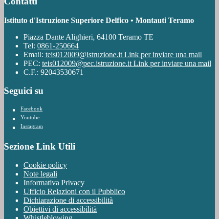
Contatti
Istituto d'Istruzione Superiore Delfico • Montauti Teramo
Piazza Dante Alighieri, 64100 Teramo TE
Tel:
0861-250664
Email:
teis012009@istruzione.it
Link per inviare una mail
PEC:
teis012009@pec.istruzione.it
Link per inviare una mail
C.F.: 92043530671
Seguici su
Facebook
Youtube
Instagram
Sezione Link Utili
Cookie policy
Note legali
Informativa Privacy
Ufficio Relazioni con il Pubblico
Dichiarazione di accessibilità
Obiettivi di accessibilità
Whistleblowing