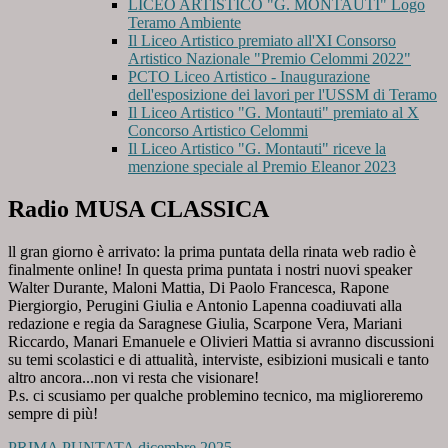
LICEO ARTISTICO "G. MONTAUTI" Logo
Teramo Ambiente
Il Liceo Artistico premiato all'XI Consorso
Artistico Nazionale "Premio Celommi 2022"
PCTO Liceo Artistico - Inaugurazione
dell'esposizione dei lavori per l'USSM di Teramo
Il Liceo Artistico "G. Montauti" premiato al X
Concorso Artistico Celommi
Il Liceo Artistico "G. Montauti" riceve la
menzione speciale al Premio Eleanor 2023
Radio MUSA CLASSICA
ll gran giorno è arrivato: la prima puntata della rinata web radio è
finalmente online! In questa prima puntata i nostri nuovi speaker
Walter Durante, Maloni Mattia, Di Paolo Francesca, Rapone
Piergiorgio, Perugini Giulia e Antonio Lapenna coadiuvati alla
redazione e regia da Saragnese Giulia, Scarpone Vera, Mariani
Riccardo, Manari Emanuele e Olivieri Mattia si avranno discussioni
su temi scolastici e di attualità, interviste, esibizioni musicali e tanto
altro ancora...non vi resta che visionare!
P.s. ci scusiamo per qualche problemino tecnico, ma miglioreremo
sempre di più!
PRIMA PUNTATA dicembre 2025