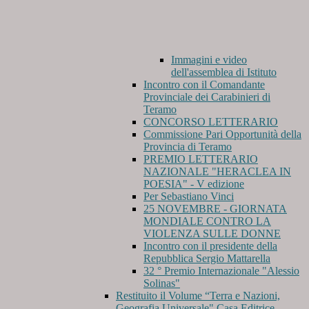
Immagini e video
dell'assemblea di Istituto
Incontro con il Comandante
Provinciale dei Carabinieri di
Teramo
CONCORSO LETTERARIO
Commissione Pari Opportunità della
Provincia di Teramo
PREMIO LETTERARIO
NAZIONALE "HERACLEA IN
POESIA" - V edizione
Per Sebastiano Vinci
25 NOVEMBRE - GIORNATA
MONDIALE CONTRO LA
VIOLENZA SULLE DONNE
Incontro con il presidente della
Repubblica Sergio Mattarella
32 ° Premio Internazionale "Alessio
Solinas"
Restituito il Volume “Terra e Nazioni,
Geografia Universale" Casa Editrice