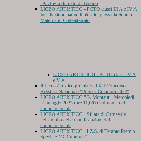
l'Archivio di Stato di Teramo
LICEO ARTISTICO - PCTO classi III A e IV A:
Installazione pannelli pittorici presso la Scuola
Materna di Colleatterrato
LICEO ARTISTICO - PCTO classi IV A
e V A
Il Liceo Artistico premiato al XII Concorso
Artistico Nazionale "Premio Celommi 2023"
LICEO ARTISTICO "G. Montauti" Mercoledì
31 maggio 2023 (ore 11,00) Cerimonia del
Cinquantennale
LICEO ARTISTICO - Sfilata di Carnevale
nell'ambito delle manifestazioni del
Cinquantennale
LICEO ARTISTICO - I.Z.S. di Teramo Premio
Speciale "G. Caporale"