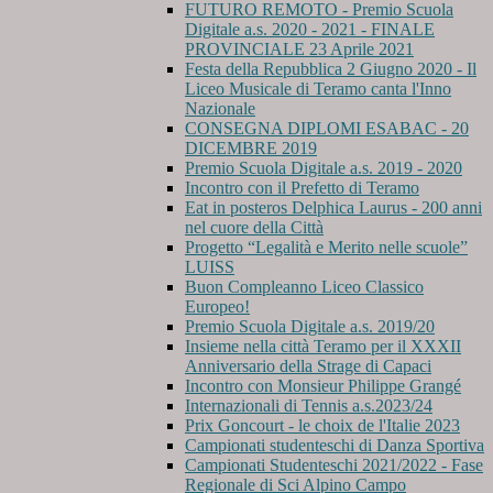
FUTURO REMOTO - Premio Scuola
Digitale a.s. 2020 - 2021 - FINALE
PROVINCIALE 23 Aprile 2021
Festa della Repubblica 2 Giugno 2020 - Il
Liceo Musicale di Teramo canta l'Inno
Nazionale
CONSEGNA DIPLOMI ESABAC - 20
DICEMBRE 2019
Premio Scuola Digitale a.s. 2019 - 2020
Incontro con il Prefetto di Teramo
Eat in posteros Delphica Laurus - 200 anni
nel cuore della Città
Progetto “Legalità e Merito nelle scuole”
LUISS
Buon Compleanno Liceo Classico
Europeo!
Premio Scuola Digitale a.s. 2019/20
Insieme nella città Teramo per il XXXII
Anniversario della Strage di Capaci
Incontro con Monsieur Philippe Grangé
Internazionali di Tennis a.s.2023/24
Prix Goncourt - le choix de l'Italie 2023
Campionati studenteschi di Danza Sportiva
Campionati Studenteschi 2021/2022 - Fase
Regionale di Sci Alpino Campo