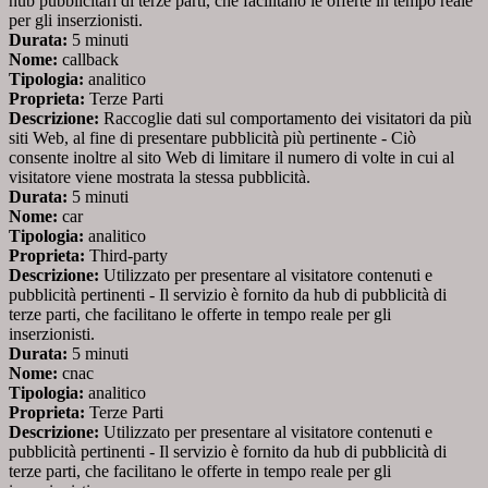
hub pubblicitari di terze parti, che facilitano le offerte in tempo reale
per gli inserzionisti.
Durata:
5 minuti
Nome:
callback
Tipologia:
analitico
Proprieta:
Terze Parti
Descrizione:
Raccoglie dati sul comportamento dei visitatori da più
siti Web, al fine di presentare pubblicità più pertinente - Ciò
consente inoltre al sito Web di limitare il numero di volte in cui al
visitatore viene mostrata la stessa pubblicità.
Durata:
5 minuti
Nome:
car
Tipologia:
analitico
Proprieta:
Third-party
Descrizione:
Utilizzato per presentare al visitatore contenuti e
pubblicità pertinenti - Il servizio è fornito da hub di pubblicità di
terze parti, che facilitano le offerte in tempo reale per gli
inserzionisti.
Durata:
5 minuti
Nome:
cnac
Tipologia:
analitico
Proprieta:
Terze Parti
Descrizione:
Utilizzato per presentare al visitatore contenuti e
pubblicità pertinenti - Il servizio è fornito da hub di pubblicità di
terze parti, che facilitano le offerte in tempo reale per gli