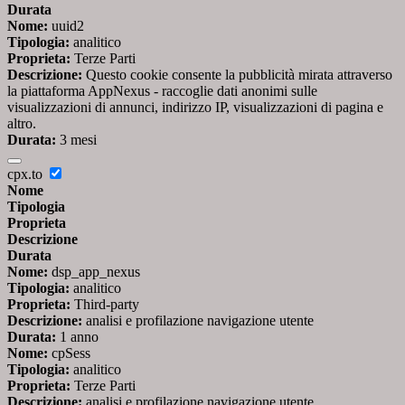
Durata
Nome:
uuid2
Tipologia:
analitico
Proprieta:
Terze Parti
Descrizione:
Questo cookie consente la pubblicità mirata attraverso
la piattaforma AppNexus - raccoglie dati anonimi sulle
visualizzazioni di annunci, indirizzo IP, visualizzazioni di pagina e
altro.
Durata:
3 mesi
cpx.to
Nome
Tipologia
Proprieta
Descrizione
Durata
Nome:
dsp_app_nexus
Tipologia:
analitico
Proprieta:
Third-party
Descrizione:
analisi e profilazione navigazione utente
Durata:
1 anno
Nome:
cpSess
Tipologia:
analitico
Proprieta:
Terze Parti
Descrizione:
analisi e profilazione navigazione utente