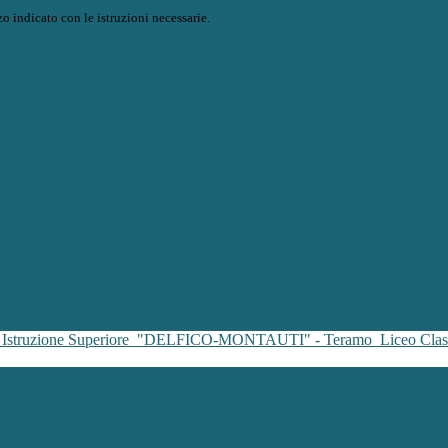
o indicato con le istruzioni necessarie.
i Istruzione Superiore
"DELFICO-MONTAUTI" - Teramo
Liceo Clas