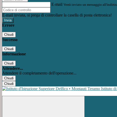
E-mail
Verrà inviato un messaggio all'indirizz
E-mail inviata, si prega di controllare la casella di posta elettronica!
Errore
Chiudi
Successo
Chiudi
Informazione
Chiudi
Attendere...
Attendere il completamento dell'operazione...
Chiudi
Chiudi
Istituto d
Facebook
Instagram
Youtube