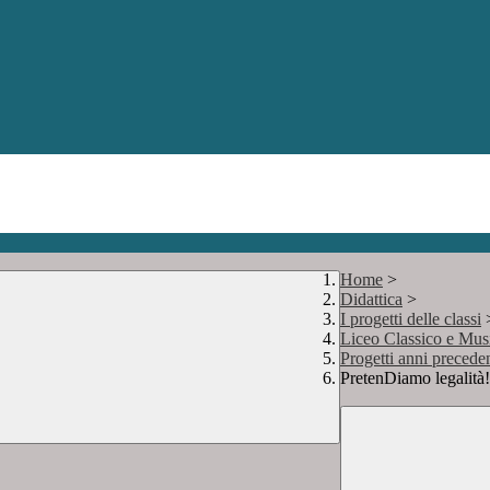
Home
>
Didattica
>
I progetti delle classi
Liceo Classico e 
Progetti anni preceden
PretenDiamo legalità!