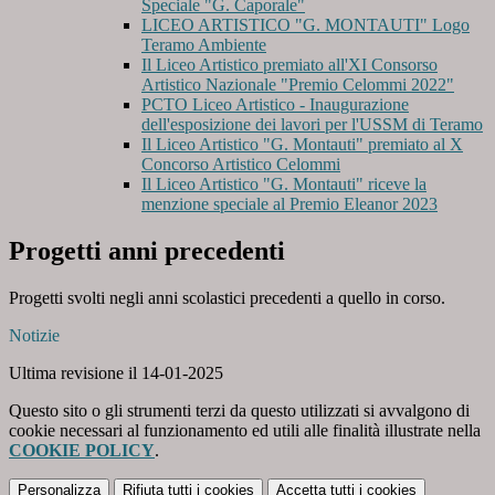
Speciale "G. Caporale"
LICEO ARTISTICO "G. MONTAUTI" Logo
Teramo Ambiente
Il Liceo Artistico premiato all'XI Consorso
Artistico Nazionale "Premio Celommi 2022"
PCTO Liceo Artistico - Inaugurazione
dell'esposizione dei lavori per l'USSM di Teramo
Il Liceo Artistico "G. Montauti" premiato al X
Concorso Artistico Celommi
Il Liceo Artistico "G. Montauti" riceve la
menzione speciale al Premio Eleanor 2023
Progetti anni precedenti
Progetti svolti negli anni scolastici precedenti a quello in corso.
Notizie
Ultima revisione il 14-01-2025
Questo sito o gli strumenti terzi da questo utilizzati si avvalgono di
cookie necessari al funzionamento ed utili alle finalità illustrate nella
COOKIE POLICY
.
Personalizza
Rifiuta tutti
i cookies
Accetta tutti
i cookies