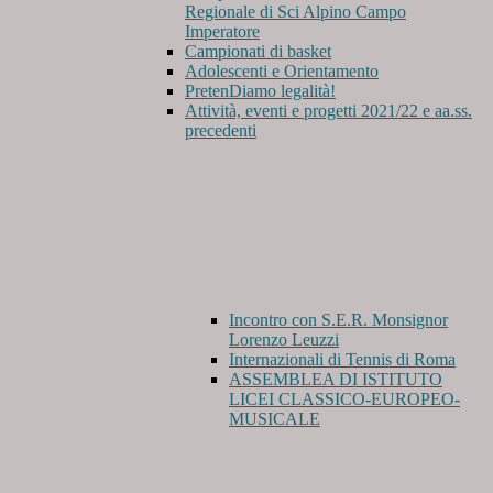
Regionale di Sci Alpino Campo
Imperatore
Campionati di basket
Adolescenti e Orientamento
PretenDiamo legalità!
Attività, eventi e progetti 2021/22 e aa.ss.
precedenti
Incontro con S.E.R. Monsignor
Lorenzo Leuzzi
Internazionali di Tennis di Roma
ASSEMBLEA DI ISTITUTO
LICEI CLASSICO-EUROPEO-
MUSICALE