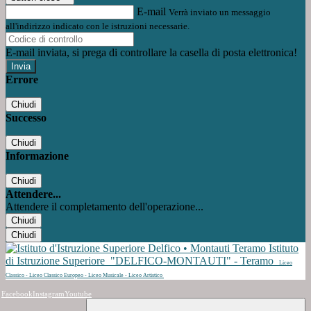
E-mail
Verrà inviato un messaggio
all'indirizzo indicato con le istruzioni necessarie.
E-mail inviata, si prega di controllare la casella di posta elettronica!
Errore
Chiudi
Successo
Chiudi
Informazione
Chiudi
Attendere...
Attendere il completamento dell'operazione...
Chiudi
Chiudi
Istituto
di Istruzione Superiore
"DELFICO-MONTAUTI" - Teramo
Liceo
Classico - Liceo Classico Europeo - Liceo Musicale - Liceo Artistico
Facebook
Instagram
Youtube