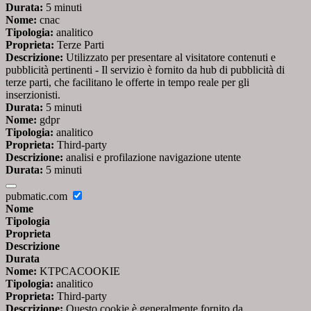
Durata:
5 minuti
Nome:
cnac
Tipologia:
analitico
Proprieta:
Terze Parti
Descrizione:
Utilizzato per presentare al visitatore contenuti e
pubblicità pertinenti - Il servizio è fornito da hub di pubblicità di
terze parti, che facilitano le offerte in tempo reale per gli
inserzionisti.
Durata:
5 minuti
Nome:
gdpr
Tipologia:
analitico
Proprieta:
Third-party
Descrizione:
analisi e profilazione navigazione utente
Durata:
5 minuti
pubmatic.com
Nome
Tipologia
Proprieta
Descrizione
Durata
Nome:
KTPCACOOKIE
Tipologia:
analitico
Proprieta:
Third-party
Descrizione:
Questo cookie è generalmente fornito da