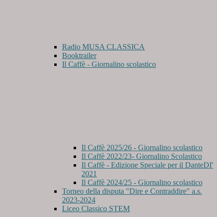
Radio MUSA CLASSICA
Booktrailer
Il Caffè - Giornalino scolastico
Il Caffè 2025/26 - Giornalino scolastico
Il Caffè 2022/23- Giornalino Scolastico
Il Caffè - Edizione Speciale per il DanteDI'
2021
Il Caffè 2024/25 - Giornalino scolastico
Torneo della disputa "Dire e Contraddire" a.s.
2023-2024
Liceo Classico STEM