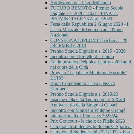
Adolescenti del Terzo Millennio
FUTURO REMOTO - Premio Scuola
Digitale a.s. 2020 - 2021 - FINALE
PROVINCIALE 23 Aprile 2021
Festa della Repubblica 2 Giugno 2020 - Il
Liceo Musicale di Teramo canta l'Inno
Nazionale
CONSEGNA DIPLOMI ESABAC - 20
DICEMBRE 2019
Premio Scuola Digitale a.s. 2019 - 2020
Incontro con il Prefetto di Teramo
Eat in posteros Delphica Laurus - 200 anni
nel cuore della Città
Progetto “Legalità e Merito nelle scuole”
LUISS
Buon Compleanno Liceo Classico
Europeo!
Premio Scuola Digitale a.s. 2019/20
Insieme nella città Teramo per il XXXII
Anniversario della Strage di Capaci
Incontro con Monsieur Philippe Grangé
Internazionali di Tennis a.s.2023/24
Prix Goncourt - le choix de l'Italie 2023
Campionati studenteschi di Danza Sportiva
Campionati Studenteschi 2021/2022 - Fase