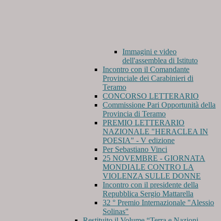
Immagini e video
dell'assemblea di Istituto
Incontro con il Comandante
Provinciale dei Carabinieri di
Teramo
CONCORSO LETTERARIO
Commissione Pari Opportunità della
Provincia di Teramo
PREMIO LETTERARIO
NAZIONALE "HERACLEA IN
POESIA" - V edizione
Per Sebastiano Vinci
25 NOVEMBRE - GIORNATA
MONDIALE CONTRO LA
VIOLENZA SULLE DONNE
Incontro con il presidente della
Repubblica Sergio Mattarella
32 ° Premio Internazionale "Alessio
Solinas"
Restituito il Volume “Terra e Nazioni,