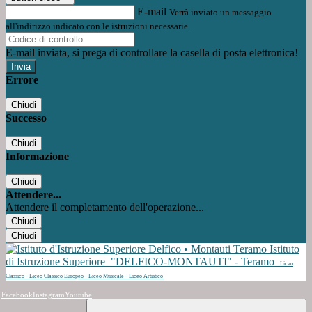
E-mail
Verrà inviato un messaggio
all'indirizzo indicato con le istruzioni necessarie.
E-mail inviata, si prega di controllare la casella di posta elettronica!
Errore
Chiudi
Successo
Chiudi
Informazione
Chiudi
Attendere...
Attendere il completamento dell'operazione...
Chiudi
Chiudi
Istituto
di Istruzione Superiore
"DELFICO-MONTAUTI" - Teramo
Liceo
Classico - Liceo Classico Europeo - Liceo Musicale - Liceo Artistico
Facebook
Instagram
Youtube