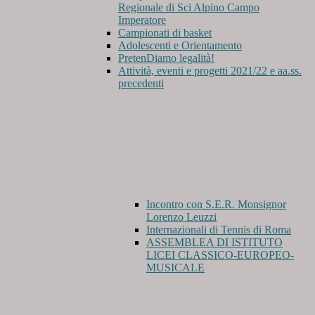
Regionale di Sci Alpino Campo
Imperatore
Campionati di basket
Adolescenti e Orientamento
PretenDiamo legalità!
Attività, eventi e progetti 2021/22 e aa.ss.
precedenti
Incontro con S.E.R. Monsignor
Lorenzo Leuzzi
Internazionali di Tennis di Roma
ASSEMBLEA DI ISTITUTO
LICEI CLASSICO-EUROPEO-
MUSICALE