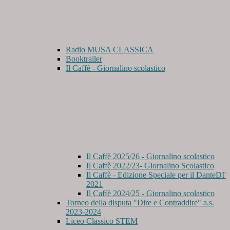
Radio MUSA CLASSICA
Booktrailer
Il Caffè - Giornalino scolastico
Il Caffè 2025/26 - Giornalino scolastico
Il Caffè 2022/23- Giornalino Scolastico
Il Caffè - Edizione Speciale per il DanteDI'
2021
Il Caffè 2024/25 - Giornalino scolastico
Torneo della disputa "Dire e Contraddire" a.s.
2023-2024
Liceo Classico STEM