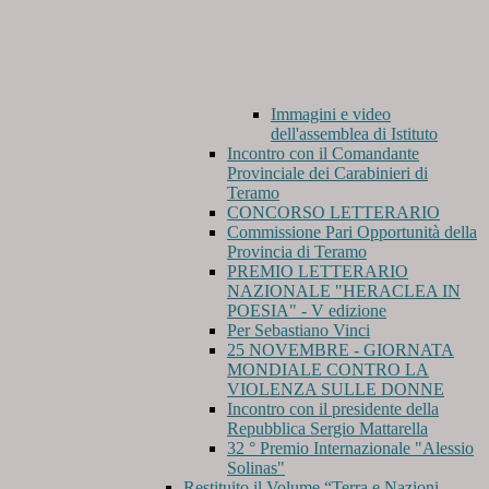
Immagini e video
dell'assemblea di Istituto
Incontro con il Comandante
Provinciale dei Carabinieri di
Teramo
CONCORSO LETTERARIO
Commissione Pari Opportunità della
Provincia di Teramo
PREMIO LETTERARIO
NAZIONALE "HERACLEA IN
POESIA" - V edizione
Per Sebastiano Vinci
25 NOVEMBRE - GIORNATA
MONDIALE CONTRO LA
VIOLENZA SULLE DONNE
Incontro con il presidente della
Repubblica Sergio Mattarella
32 ° Premio Internazionale "Alessio
Solinas"
Restituito il Volume “Terra e Nazioni,