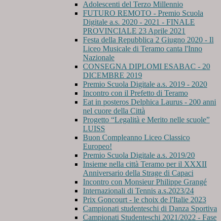
Adolescenti del Terzo Millennio
FUTURO REMOTO - Premio Scuola
Digitale a.s. 2020 - 2021 - FINALE
PROVINCIALE 23 Aprile 2021
Festa della Repubblica 2 Giugno 2020 - Il
Liceo Musicale di Teramo canta l'Inno
Nazionale
CONSEGNA DIPLOMI ESABAC - 20
DICEMBRE 2019
Premio Scuola Digitale a.s. 2019 - 2020
Incontro con il Prefetto di Teramo
Eat in posteros Delphica Laurus - 200 anni
nel cuore della Città
Progetto “Legalità e Merito nelle scuole”
LUISS
Buon Compleanno Liceo Classico
Europeo!
Premio Scuola Digitale a.s. 2019/20
Insieme nella città Teramo per il XXXII
Anniversario della Strage di Capaci
Incontro con Monsieur Philippe Grangé
Internazionali di Tennis a.s.2023/24
Prix Goncourt - le choix de l'Italie 2023
Campionati studenteschi di Danza Sportiva
Campionati Studenteschi 2021/2022 - Fase