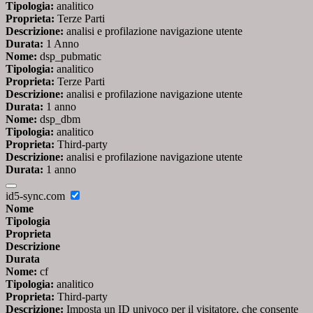
Tipologia:
analitico
Proprieta:
Terze Parti
Descrizione:
analisi e profilazione navigazione utente
Durata:
1 Anno
Nome:
dsp_pubmatic
Tipologia:
analitico
Proprieta:
Terze Parti
Descrizione:
analisi e profilazione navigazione utente
Durata:
1 anno
Nome:
dsp_dbm
Tipologia:
analitico
Proprieta:
Third-party
Descrizione:
analisi e profilazione navigazione utente
Durata:
1 anno
id5-sync.com
Nome
Tipologia
Proprieta
Descrizione
Durata
Nome:
cf
Tipologia:
analitico
Proprieta:
Third-party
Descrizione:
Imposta un ID univoco per il visitatore, che consente