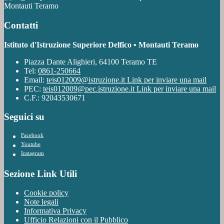
Montauti Teramo
Contatti
Istituto d'Istruzione Superiore Delfico • Montauti Teramo
Piazza Dante Alighieri, 64100 Teramo TE
Tel:
0861-250664
Email:
teis012009@istruzione.it
Link per inviare una mail
PEC:
teis012009@pec.istruzione.it
Link per inviare una mail
C.F.: 92043530671
Seguici su
Facebook
Youtube
Instagram
Sezione Link Utili
Cookie policy
Note legali
Informativa Privacy
Ufficio Relazioni con il Pubblico