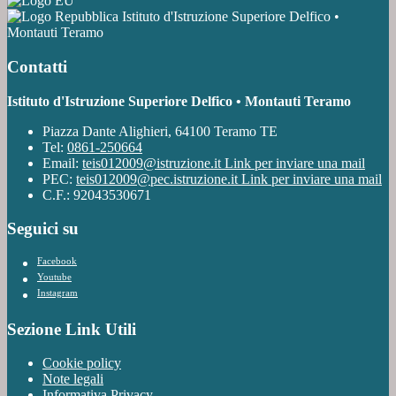
Istituto d'Istruzione Superiore Delfico •
Montauti Teramo
Contatti
Istituto d'Istruzione Superiore Delfico • Montauti Teramo
Piazza Dante Alighieri, 64100 Teramo TE
Tel:
0861-250664
Email:
teis012009@istruzione.it
Link per inviare una mail
PEC:
teis012009@pec.istruzione.it
Link per inviare una mail
C.F.: 92043530671
Seguici su
Facebook
Youtube
Instagram
Sezione Link Utili
Cookie policy
Note legali
Informativa Privacy