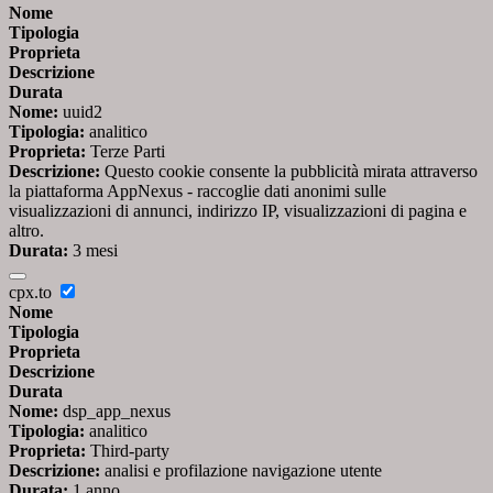
Nome
Tipologia
Proprieta
Descrizione
Durata
Nome:
uuid2
Tipologia:
analitico
Proprieta:
Terze Parti
Descrizione:
Questo cookie consente la pubblicità mirata attraverso
la piattaforma AppNexus - raccoglie dati anonimi sulle
visualizzazioni di annunci, indirizzo IP, visualizzazioni di pagina e
altro.
Durata:
3 mesi
cpx.to
Nome
Tipologia
Proprieta
Descrizione
Durata
Nome:
dsp_app_nexus
Tipologia:
analitico
Proprieta:
Third-party
Descrizione:
analisi e profilazione navigazione utente
Durata:
1 anno