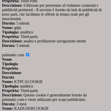
Proprieta:
Terze Parti
Descrizione:
Utilizzato per presentare al visitatore contenuti e
pubblicità pertinenti - Il servizio è fornito da hub di pubblicità di
terze parti, che facilitano le offerte in tempo reale per gli
inserzionisti.
Durata:
5 minuti
Nome:
gdpr
Tipologia:
analitico
Proprieta:
Third-party
Descrizione:
analisi e profilazione navigazione utente
Durata:
5 minuti
pubmatic.com
Nome
Tipologia
Proprieta
Descrizione
Durata
Nome:
KTPCACOOKIE
Tipologia:
analitico
Proprieta:
Third-party
Descrizione:
Questo cookie è generalmente fornito da
pubmatic.com e viene utilizzato per scopi pubblicitari.
Durata:
3 mesi
Nome:
KADUSERCOOKIE