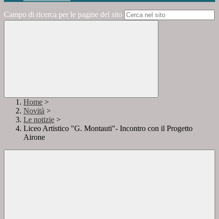
Campo di ricerca per le pagine del sito
Home
>
Novità
>
Le notizie
>
Liceo Artistico "G. Montauti"- Incontro con il Progetto
Airone