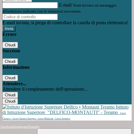
E-mail
Verrà inviato un messaggio
all'indirizzo indicato con le istruzioni necessarie.
E-mail inviata, si prega di controllare la casella di posta elettronica!
Errore
Chiudi
Successo
Chiudi
Informazione
Chiudi
Attendere...
Attendere il completamento dell'operazione...
Chiudi
Chiudi
Istituto
di Istruzione Superiore
"DELFICO-MONTAUTI" - Teramo
Liceo
Classico - Liceo Classico Europeo - Liceo Musicale - Liceo Artistico
Facebook
Instagram
Youtube