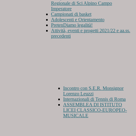
Regionale di Sci Alpino Campo
Imperatore
Campionati di basket
Adolescenti e Orientamento
PretenDiamo legalità!
Attività, eventi e progetti 2021/22 e aa.ss.
precedenti
Incontro con S.E.R. Monsignor
Lorenzo Leuzzi
Internazionali di Tennis di Roma
ASSEMBLEA DI ISTITUTO
LICEI CLASSICO-EUROPEO-
MUSICALE