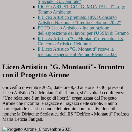
Speciale "G. Caporale"
LICEO ARTISTICO "G. MONTAUTI" Logo
Teramo Ambiente
Il Liceo Artistico premiato all'XI Consorso
Artistico Nazionale "Premio Celommi 2022"
PCTO Liceo Artistico - Inaugurazione
dell'esposizione dei lavori per l'USSM di Teramo
Il Liceo Artistico "G. Montauti" premiato al X
Concorso Artistico Celommi
Il Liceo Artistico "G. Montauti" riceve la
menzione speciale al Premio Eleanor 2023
Liceo Artistico "G. Montauti"- Incontro
con il Progetto Airone
Giovedì 6 novembre 2025, dalle ore 8,30 alle ore 10,30, presso il
Liceo Artistico "G. Montauti" di Teramo, si è svolta la conferenza
"Una relazione è un luogo di libertà" organizzata dal Progetto
Airone che incontra le ragazze e i ragazzi delle scuole. Hanno
partecipato le classi seconde del biennio con i relativi docenti
nonchè la Dirigente Scolastica dell'IIS "Delfico - Montauti" Prof.ssa
Maria Letizia Fatigati.