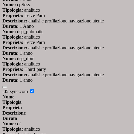
Nome:
cpSess
Tipologia:
analitico
Proprieta:
Terze Parti
Descrizione:
analisi e profilazione navigazione utente
Durata:
1 Anno
Nome:
dsp_pubmatic
Tipologia:
analitico
Proprieta:
Terze Parti
Descrizione:
analisi e profilazione navigazione utente
Durata:
1 anno
Nome:
dsp_dbm
Tipologia:
analitico
Proprieta:
Third-party
Descrizione:
analisi e profilazione navigazione utente
Durata:
1 anno
id5-sync.com
Nome
Tipologia
Proprieta
Descrizione
Durata
Nome:
cf
Tipologia:
analitico