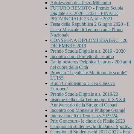
Adolescenti del Terzo Millennio
FUTURO REMOTO - Premio Scuola
Digitale a.s. 2020 - 2021 - FINALE
PROVINCIALE 23 Aprile 2021
Festa della Repubblica 2 Giugno 2020 - Il
Liceo Musicale di Teramo canta l'Inno
Nazionale
CONSEGNA DIPLOMI ESABAC - 20
DICEMBRE 2019
Premio Scuola Digitale a.s. 2019 - 2020
Incontro con il Prefetto di Teramo
Eat in posteros Delphica Laurus - 200 anni
nel cuore della Città
Progetto “Legalità e Merito nelle scuole”
LUISS
Buon Compleanno Liceo Classico
Europeo!
Premio Scuola Digitale a.s. 2019/20
Insieme nella città Teramo per il XXXII
Anniversario della Strage di Capaci
Incontro con Monsieur Philippe Grangé
Internazionali di Tennis a.s.2023/24
Prix Goncourt - le choix de l'Italie 2023
Campionati studenteschi di Danza Sportiva
Campionati Studenteschi 2021/2022 - Fase