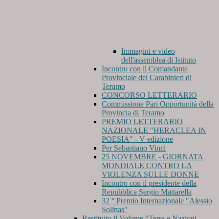
Immagini e video
dell'assemblea di Istituto
Incontro con il Comandante
Provinciale dei Carabinieri di
Teramo
CONCORSO LETTERARIO
Commissione Pari Opportunità della
Provincia di Teramo
PREMIO LETTERARIO
NAZIONALE "HERACLEA IN
POESIA" - V edizione
Per Sebastiano Vinci
25 NOVEMBRE - GIORNATA
MONDIALE CONTRO LA
VIOLENZA SULLE DONNE
Incontro con il presidente della
Repubblica Sergio Mattarella
32 ° Premio Internazionale "Alessio
Solinas"
Restituito il Volume “Terra e Nazioni,