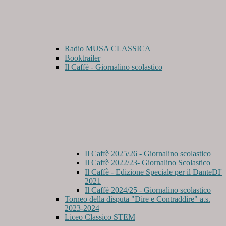
Radio MUSA CLASSICA
Booktrailer
Il Caffè - Giornalino scolastico
Il Caffè 2025/26 - Giornalino scolastico
Il Caffè 2022/23- Giornalino Scolastico
Il Caffè - Edizione Speciale per il DanteDI'
2021
Il Caffè 2024/25 - Giornalino scolastico
Torneo della disputa "Dire e Contraddire" a.s.
2023-2024
Liceo Classico STEM