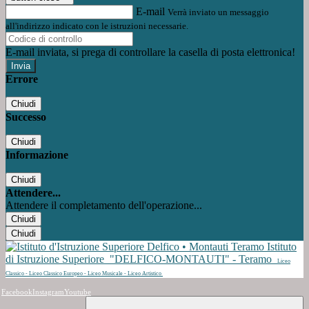
E-mail
Verrà inviato un messaggio
all'indirizzo indicato con le istruzioni necessarie.
E-mail inviata, si prega di controllare la casella di posta elettronica!
Errore
Chiudi
Successo
Chiudi
Informazione
Chiudi
Attendere...
Attendere il completamento dell'operazione...
Chiudi
Chiudi
Istituto
di Istruzione Superiore
"DELFICO-MONTAUTI" - Teramo
Liceo
Classico - Liceo Classico Europeo - Liceo Musicale - Liceo Artistico
Facebook
Instagram
Youtube