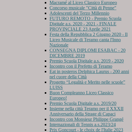
Macramé al Liceo Classico Europeo
Concorso musicale "Città di Penne"
Adolescenti del Terzo Millennio
FUTURO REMOTO - Premio Scuola
Digitale a.s. 2020 - 2021 - FINALE
PROVINCIALE 23 Aprile 2021
Festa della Repubblica 2 Giugno 2020 - Il
Liceo Musicale di Teramo canta l'Inno
Nazionale
CONSEGNA DIPLOMI ESABAC - 20
DICEMBRE 2019
Premio Scuola Digitale a.s. 2019 - 2020
Incontro con il Prefetto di Teramo
Eat in posteros Delphica Laurus - 200 anni
nel cuore della Città
Progetto “Legalità e Merito nelle scuole”
LUISS
Buon Compleanno Liceo Classico
Europeo!
Premio Scuola Digitale a.s. 2019/20
Insieme nella città Teramo per il XXXII
Anniversario della Strage di Capaci
Incontro con Monsieur Philippe Grangé
Internazionali di Tennis a.s.2023/24
Prix Goncourt - le choix de l'Italie 2023