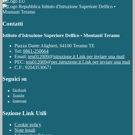
Istituto d'Istruzione Superiore Delfico •
Montauti Teramo
Contatti
Istituto d'Istruzione Superiore Delfico • Montauti Teramo
Piazza Dante Alighieri, 64100 Teramo TE
Tel:
0861-250664
Email:
teis012009@istruzione.it
Link per inviare una mail
PEC:
teis012009@pec.istruzione.it
Link per inviare una mail
C.F.: 92043530671
Seguici su
Facebook
Youtube
Instagram
Sezione Link Utili
Cookie policy
Note legali