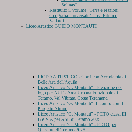
Solinas"
Restituito il Volume “Terra e Nazioni,
Geografia Universale" Casa Editrice
Vallardi
Liceo Artistico GUIDO MONTAUTI
LICEO ARTISTICO - Corsi con Accademia di
Belle Arti dell'Aquila
Liceo Artistico "G. Montauti" - Ideazione del
logo per AUF - Area Urbana Funzionale di
Teramo, Val Vibrata, Costa Teramana
Liceo Artistico "G. Montauti"- Incontro con il
Progetto Airone
Liceo Artistico "G. Montauti" - PCTO classi III
B e V A per ASL di Teramo 2025
Liceo Artistico "G. Montauti" - PCTO per
Questura di Teramo 2025