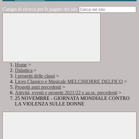
Campo di ricerca per le pagine del sito
Home
>
Didattica
>
I progetti delle classi
>
Liceo Classico e Musicale MELCHIORRE DELFICO
>
Progetti anni precedenti
>
Attività, eventi e progetti 2021/22 e aa.ss. precedenti
>
25 NOVEMBRE - GIORNATA MONDIALE CONTRO
LA VIOLENZA SULLE DONNE