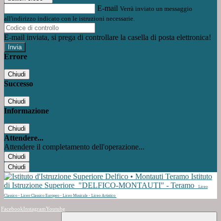
E-mail
Verrà inviato un messaggio
all'indirizzo indicato con le istruzioni necessarie.
E-mail inviata, si prega di controllare la casella di posta elettronica!
Errore
Chiudi
Successo
Chiudi
Informazione
Chiudi
Attendere...
Attendere il completamento dell'operazione...
Chiudi
Chiudi
Istituto
di Istruzione Superiore
"DELFICO-MONTAUTI" - Teramo
Liceo
Classico - Liceo Classico Europeo - Liceo Musicale - Liceo Artistico
Facebook
Instagram
Youtube