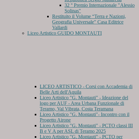
32 ° Premio Internazionale "Alessio
Solinas"
Restituito il Volume “Terra e Nazioni,
Geografia Universale" Casa Editrice
Vallardi
Liceo Artistico GUIDO MONTAUTI
LICEO ARTISTICO - Corsi con Accademia di
Belle Arti dell'Aquila
Liceo Artistico "G. Montauti" - Ideazione del
logo per AUF - Area Urbana Funzionale di
Teramo, Val Vibrata, Costa Teramana
Liceo Artistico "G. Montauti"- Incontro con il
Progetto Airone
Liceo Artistico "G. Montauti" - PCTO classi III
B e V A per ASL di Teramo 2025
Liceo Artistico "G. Montauti" - PCTO per