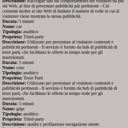
Descrizione:
Raccoglie dati sul comportamento dei visitatori da più
siti Web, al fine di presentare pubblicità più pertinente - Ciò
consente inoltre al sito Web di limitare il numero di volte in cui al
visitatore viene mostrata la stessa pubblicità.
Durata:
5 minuti
Nome:
car
Tipologia:
analitico
Proprieta:
Third-party
Descrizione:
Utilizzato per presentare al visitatore contenuti e
pubblicità pertinenti - Il servizio è fornito da hub di pubblicità di
terze parti, che facilitano le offerte in tempo reale per gli
inserzionisti.
Durata:
5 minuti
Nome:
cnac
Tipologia:
analitico
Proprieta:
Terze Parti
Descrizione:
Utilizzato per presentare al visitatore contenuti e
pubblicità pertinenti - Il servizio è fornito da hub di pubblicità di
terze parti, che facilitano le offerte in tempo reale per gli
inserzionisti.
Durata:
5 minuti
Nome:
gdpr
Tipologia:
analitico
Proprieta:
Third-party
Descrizione:
analisi e profilazione navigazione utente