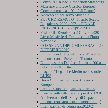
Concours EsaBac, Destination Strasbourg
Macramé al Liceo Classico Europeo
Concorso musicale "Città di Penne"
Adolescenti del Terzo Millennio
FUTURO REMOTO - Premio Scuola
Digitale a.s. 2020 - 2021 - FINALE
PROVINCIALE 23 Aprile 2021
Festa della Repubblica 2 Giugno 2020 - Il
Liceo Musicale di Teramo canta l'Inno
Nazionale
CONSEGNA DIPLOMI ESABAC - 20
DICEMBRE 2019
Premio Scuola Digitale a.s. 2019 - 2020
Incontro con il Prefetto di Teramo
Eat in posteros Delphica Laurus - 200 anni
nel cuore della Città
Progetto “Legalità e Merito nelle scuole”
LUISS
Buon Compleanno Liceo Classico
Europeo!
Premio Scuola Digitale a.s. 2019/20
Insieme nella città Teramo per il XXXII
Anniversario della Strage di Capaci
Incontro con Monsieur Philippe Grangé
Internazionali di Tennis a.s.2023/24