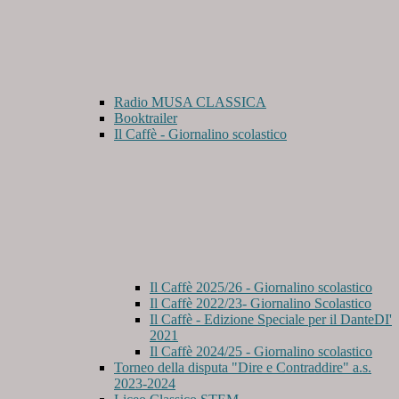
Radio MUSA CLASSICA
Booktrailer
Il Caffè - Giornalino scolastico
Il Caffè 2025/26 - Giornalino scolastico
Il Caffè 2022/23- Giornalino Scolastico
Il Caffè - Edizione Speciale per il DanteDI'
2021
Il Caffè 2024/25 - Giornalino scolastico
Torneo della disputa "Dire e Contraddire" a.s.
2023-2024