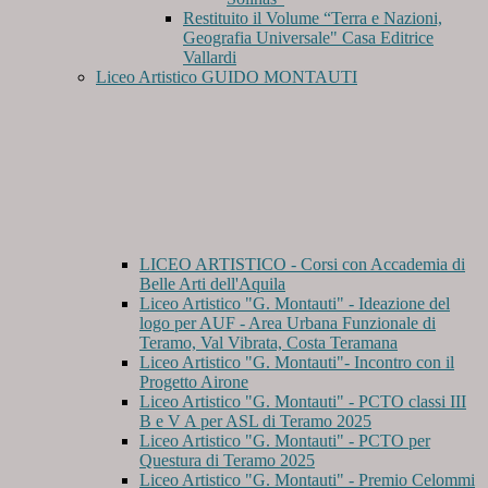
Restituito il Volume “Terra e Nazioni,
Geografia Universale" Casa Editrice
Vallardi
Liceo Artistico GUIDO MONTAUTI
LICEO ARTISTICO - Corsi con Accademia di
Belle Arti dell'Aquila
Liceo Artistico "G. Montauti" - Ideazione del
logo per AUF - Area Urbana Funzionale di
Teramo, Val Vibrata, Costa Teramana
Liceo Artistico "G. Montauti"- Incontro con il
Progetto Airone
Liceo Artistico "G. Montauti" - PCTO classi III
B e V A per ASL di Teramo 2025
Liceo Artistico "G. Montauti" - PCTO per
Questura di Teramo 2025
Liceo Artistico "G. Montauti" - Premio Celommi