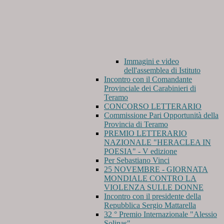
Immagini e video
dell'assemblea di Istituto
Incontro con il Comandante
Provinciale dei Carabinieri di
Teramo
CONCORSO LETTERARIO
Commissione Pari Opportunità della
Provincia di Teramo
PREMIO LETTERARIO
NAZIONALE "HERACLEA IN
POESIA" - V edizione
Per Sebastiano Vinci
25 NOVEMBRE - GIORNATA
MONDIALE CONTRO LA
VIOLENZA SULLE DONNE
Incontro con il presidente della
Repubblica Sergio Mattarella
32 ° Premio Internazionale "Alessio
Solinas"