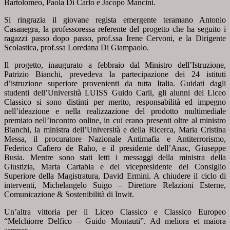
Bartolomeo, Paola Di Carlo e Jacopo Mancini.
Si ringrazia il giovane regista emergente teramano Antonio
Casanegra, la professoressa referente del progetto che ha seguito i
ragazzi passo dopo passo, prof.ssa Irene Cervoni, e la Dirigente
Scolastica, prof.ssa Loredana Di Giampaolo.
Il progetto, inaugurato a febbraio dal Ministro dell’Istruzione,
Patrizio Bianchi, prevedeva la partecipazione dei 24 istituti
d’istruzione superiore provenienti da tutta Italia. Guidati dagli
studenti dell’Università LUISS Guido Carli, gli alunni del Liceo
Classico si sono distinti per merito, responsabilità ed impegno
nell’ideazione e nella realizzazione del prodotto multimediale
premiato nell’incontro online, in cui erano presenti oltre al ministro
Bianchi, la ministra dell’Università e della Ricerca, Maria Cristina
Messa, il procuratore Nazionale Antimafia e Antiterrorismo,
Federico Cafiero de Raho, e il presidente dell’Anac, Giuseppe
Busia. Mentre sono stati letti i messaggi della ministra della
Giustizia, Marta Cartabia e del vicepresidente del Consiglio
Superiore della Magistratura, David Ermini. A chiudere il ciclo di
interventi, Michelangelo Suigo – Direttore Relazioni Esterne,
Comunicazione & Sostenibilità di Inwit.
Un’altra vittoria per il Liceo Classico e Classico Europeo
“Melchiorre Delfico – Guido Montauti”. Ad meliora et maiora