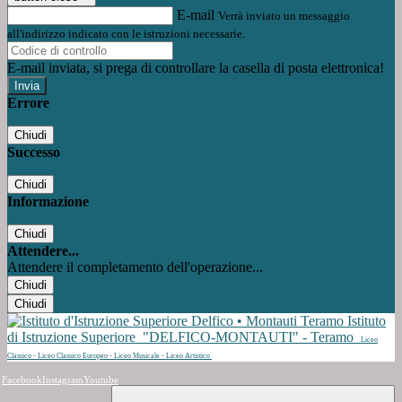
E-mail
Verrà inviato un messaggio
all'indirizzo indicato con le istruzioni necessarie.
E-mail inviata, si prega di controllare la casella di posta elettronica!
Errore
Chiudi
Successo
Chiudi
Informazione
Chiudi
Attendere...
Attendere il completamento dell'operazione...
Chiudi
Chiudi
Istituto
di Istruzione Superiore
"DELFICO-MONTAUTI" - Teramo
Liceo
Classico - Liceo Classico Europeo - Liceo Musicale - Liceo Artistico
Facebook
Instagram
Youtube