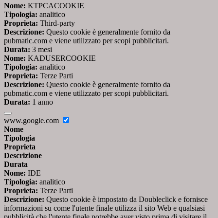
Nome:
KTPCACOOKIE
Tipologia:
analitico
Proprieta:
Third-party
Descrizione:
Questo cookie è generalmente fornito da
pubmatic.com e viene utilizzato per scopi pubblicitari.
Durata:
3 mesi
Nome:
KADUSERCOOKIE
Tipologia:
analitico
Proprieta:
Terze Parti
Descrizione:
Questo cookie è generalmente fornito da
pubmatic.com e viene utilizzato per scopi pubblicitari.
Durata:
1 anno
www.google.com
Nome
Tipologia
Proprieta
Descrizione
Durata
Nome:
IDE
Tipologia:
analitico
Proprieta:
Terze Parti
Descrizione:
Questo cookie è impostato da Doubleclick e fornisce
informazioni su come l'utente finale utilizza il sito Web e qualsiasi
pubblicità che l'utente finale potrebbe aver visto prima di visitare il