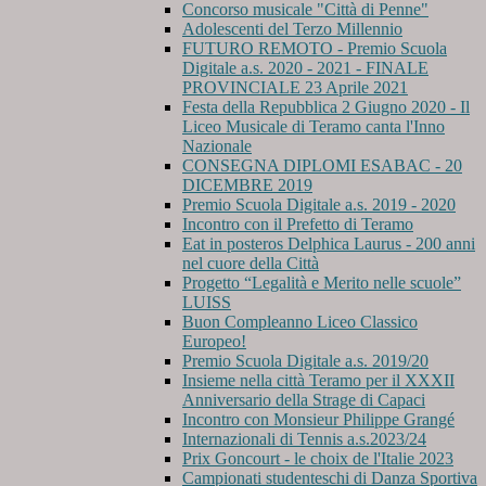
Concorso musicale "Città di Penne"
Adolescenti del Terzo Millennio
FUTURO REMOTO - Premio Scuola
Digitale a.s. 2020 - 2021 - FINALE
PROVINCIALE 23 Aprile 2021
Festa della Repubblica 2 Giugno 2020 - Il
Liceo Musicale di Teramo canta l'Inno
Nazionale
CONSEGNA DIPLOMI ESABAC - 20
DICEMBRE 2019
Premio Scuola Digitale a.s. 2019 - 2020
Incontro con il Prefetto di Teramo
Eat in posteros Delphica Laurus - 200 anni
nel cuore della Città
Progetto “Legalità e Merito nelle scuole”
LUISS
Buon Compleanno Liceo Classico
Europeo!
Premio Scuola Digitale a.s. 2019/20
Insieme nella città Teramo per il XXXII
Anniversario della Strage di Capaci
Incontro con Monsieur Philippe Grangé
Internazionali di Tennis a.s.2023/24
Prix Goncourt - le choix de l'Italie 2023
Campionati studenteschi di Danza Sportiva