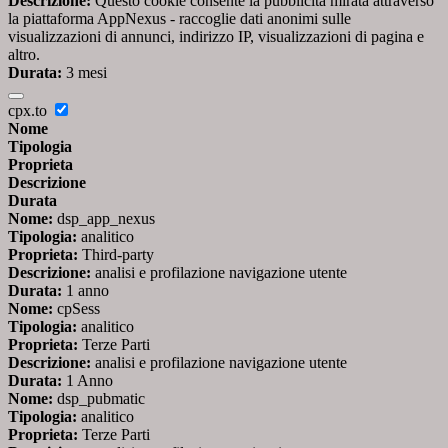
Descrizione:
Questo cookie consente la pubblicità mirata attraverso
la piattaforma AppNexus - raccoglie dati anonimi sulle
visualizzazioni di annunci, indirizzo IP, visualizzazioni di pagina e
altro.
Durata:
3 mesi
cpx.to
Nome
Tipologia
Proprieta
Descrizione
Durata
Nome:
dsp_app_nexus
Tipologia:
analitico
Proprieta:
Third-party
Descrizione:
analisi e profilazione navigazione utente
Durata:
1 anno
Nome:
cpSess
Tipologia:
analitico
Proprieta:
Terze Parti
Descrizione:
analisi e profilazione navigazione utente
Durata:
1 Anno
Nome:
dsp_pubmatic
Tipologia:
analitico
Proprieta:
Terze Parti