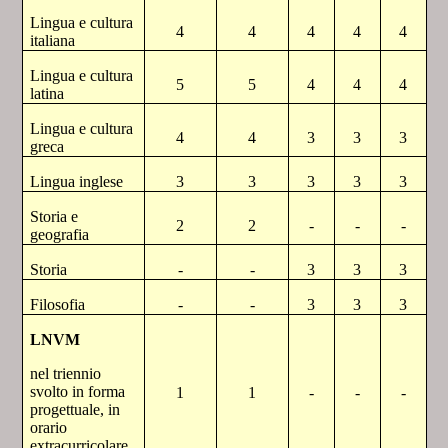
Lingua e cultura
4
4
4
4
4
italiana
Lingua e cultura
5
5
4
4
4
latina
Lingua e cultura
4
4
3
3
3
greca
Lingua inglese
3
3
3
3
3
Storia e
2
2
-
-
-
geografia
Storia
-
-
3
3
3
Filosofia
-
-
3
3
3
LNVM
nel triennio
svolto in forma
1
1
-
-
-
progettuale, in
orario
extracurricolare