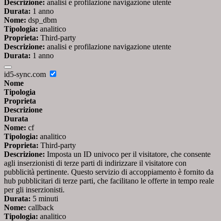
Descrizione:
analisi e profilazione navigazione utente
Durata:
1 anno
Nome:
dsp_dbm
Tipologia:
analitico
Proprieta:
Third-party
Descrizione:
analisi e profilazione navigazione utente
Durata:
1 anno
id5-sync.com
Nome
Tipologia
Proprieta
Descrizione
Durata
Nome:
cf
Tipologia:
analitico
Proprieta:
Third-party
Descrizione:
Imposta un ID univoco per il visitatore, che consente
agli inserzionisti di terze parti di indirizzare il visitatore con
pubblicità pertinente. Questo servizio di accoppiamento è fornito da
hub pubblicitari di terze parti, che facilitano le offerte in tempo reale
per gli inserzionisti.
Durata:
5 minuti
Nome:
callback
Tipologia:
analitico