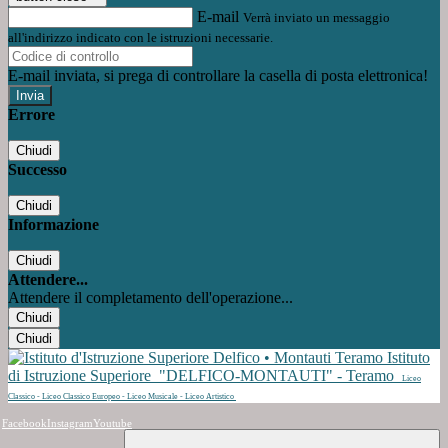
E-mail
Verrà inviato un messaggio
all'indirizzo indicato con le istruzioni necessarie.
E-mail inviata, si prega di controllare la casella di posta elettronica!
Errore
Chiudi
Successo
Chiudi
Informazione
Chiudi
Attendere...
Attendere il completamento dell'operazione...
Chiudi
Chiudi
Istituto
di Istruzione Superiore
"DELFICO-MONTAUTI" - Teramo
Liceo
Classico - Liceo Classico Europeo - Liceo Musicale - Liceo Artistico
Facebook
Instagram
Youtube