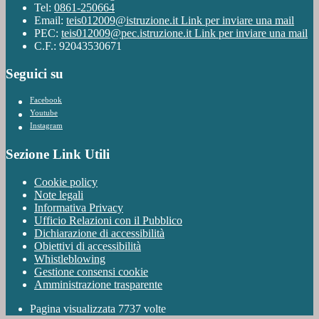
Tel:
0861-250664
Email:
teis012009@istruzione.it
Link per inviare una mail
PEC:
teis012009@pec.istruzione.it
Link per inviare una mail
C.F.: 92043530671
Seguici su
Facebook
Youtube
Instagram
Sezione Link Utili
Cookie policy
Note legali
Informativa Privacy
Ufficio Relazioni con il Pubblico
Dichiarazione di accessibilità
Obiettivi di accessibilità
Whistleblowing
Gestione consensi cookie
Amministrazione trasparente
Pagina visualizzata
7737
volte