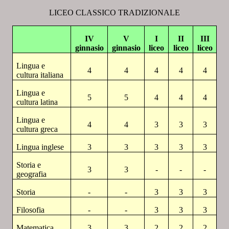
LICEO CLASSICO TRADIZIONALE
IV
V
I
II
III
ginnasio
ginnasio
liceo
liceo
liceo
Lingua e
4
4
4
4
4
cultura italiana
Lingua e
5
5
4
4
4
cultura latina
Lingua e
4
4
3
3
3
cultura greca
Lingua inglese
3
3
3
3
3
Storia e
3
3
-
-
-
geografia
Storia
-
-
3
3
3
Filosofia
-
-
3
3
3
Matematica
3
3
2
2
2