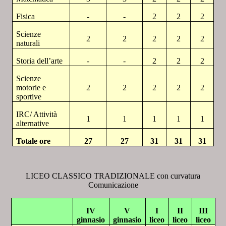
Fisica
-
-
2
2
2
Scienze
2
2
2
2
2
naturali
Storia dell’arte
-
-
2
2
2
Scienze
motorie e
2
2
2
2
2
sportive
IRC/ Attività
1
1
1
1
1
alternative
Totale ore
27
27
31
31
31
LICEO CLASSICO TRADIZIONALE con curvatura
Comunicazione
IV
V
I
II
III
ginnasio
ginnasio
liceo
liceo
liceo