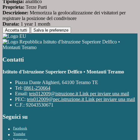
Tipologia:
analitico
Proprieta:
Terze Parti
Descrizione:
Memorizza la geolocalizzazione dei visitatori per
registrare la posizione del condivisore
Durata:
1 year 1 month
Accetta tutti
Salva le preferenze
Istituto d'Istruzione Superiore Delfico •
Montauti Teramo
Contatti
Istituto d'Istruzione Superiore Delfico • Montauti Teramo
Piazza Dante Alighieri, 64100 Teramo TE
Tel:
0861-250664
Email:
teis012009@istruzione.it
Link per inviare una mail
PEC:
teis012009@pec.istruzione.it
Link per inviare una mail
C.F.: 92043530671
Seguici su
Facebook
Youtube
Instagram