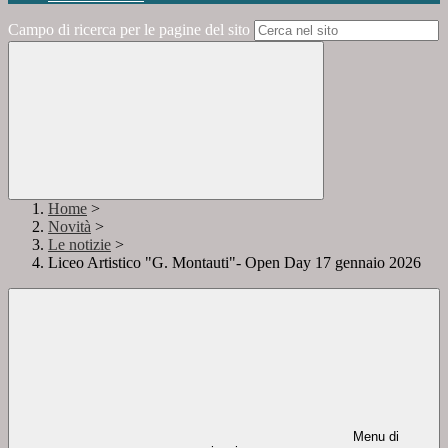
Campo di ricerca per le pagine del sito
Home
>
Novità
>
Le notizie
>
Liceo Artistico "G. Montauti"- Open Day 17 gennaio 2026
Menu di