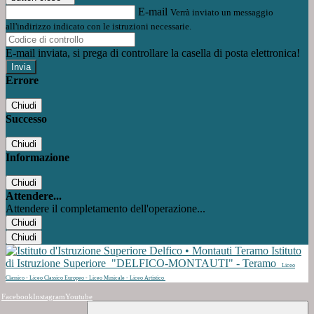
E-mail
Verrà inviato un messaggio
all'indirizzo indicato con le istruzioni necessarie.
E-mail inviata, si prega di controllare la casella di posta elettronica!
Errore
Chiudi
Successo
Chiudi
Informazione
Chiudi
Attendere...
Attendere il completamento dell'operazione...
Chiudi
Chiudi
Istituto
di Istruzione Superiore
"DELFICO-MONTAUTI" - Teramo
Liceo
Classico - Liceo Classico Europeo - Liceo Musicale - Liceo Artistico
Facebook
Instagram
Youtube