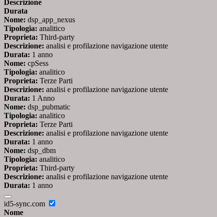
Descrizione
Durata
Nome:
dsp_app_nexus
Tipologia:
analitico
Proprieta:
Third-party
Descrizione:
analisi e profilazione navigazione utente
Durata:
1 anno
Nome:
cpSess
Tipologia:
analitico
Proprieta:
Terze Parti
Descrizione:
analisi e profilazione navigazione utente
Durata:
1 Anno
Nome:
dsp_pubmatic
Tipologia:
analitico
Proprieta:
Terze Parti
Descrizione:
analisi e profilazione navigazione utente
Durata:
1 anno
Nome:
dsp_dbm
Tipologia:
analitico
Proprieta:
Third-party
Descrizione:
analisi e profilazione navigazione utente
Durata:
1 anno
id5-sync.com
Nome