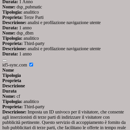
Durata:
1 Anno
Nome:
dsp_pubmatic
Tipologia:
analitico
Proprieta:
Terze Parti
Descrizione:
analisi e profilazione navigazione utente
Durata:
1 anno
Nome:
dsp_dbm
Tipologia:
analitico
Proprieta:
Third-party
Descrizione:
analisi e profilazione navigazione utente
Durata:
1 anno
id5-sync.com
Nome
Tipologia
Proprieta
Descrizione
Durata
Nome:
cf
Tipologia:
analitico
Proprieta:
Third-party
Descrizione:
Imposta un ID univoco per il visitatore, che consente
agli inserzionisti di terze parti di indirizzare il visitatore con
pubblicità pertinente. Questo servizio di accoppiamento è fornito da
hub pubblicitari di terze parti, che facilitano le offerte in tempo reale