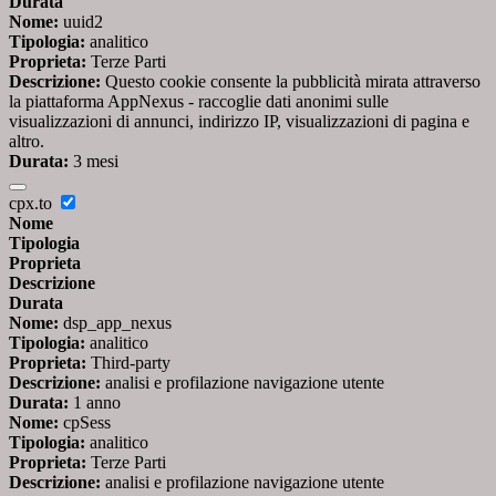
Durata
Nome:
uuid2
Tipologia:
analitico
Proprieta:
Terze Parti
Descrizione:
Questo cookie consente la pubblicità mirata attraverso
la piattaforma AppNexus - raccoglie dati anonimi sulle
visualizzazioni di annunci, indirizzo IP, visualizzazioni di pagina e
altro.
Durata:
3 mesi
cpx.to
Nome
Tipologia
Proprieta
Descrizione
Durata
Nome:
dsp_app_nexus
Tipologia:
analitico
Proprieta:
Third-party
Descrizione:
analisi e profilazione navigazione utente
Durata:
1 anno
Nome:
cpSess
Tipologia:
analitico
Proprieta:
Terze Parti
Descrizione:
analisi e profilazione navigazione utente