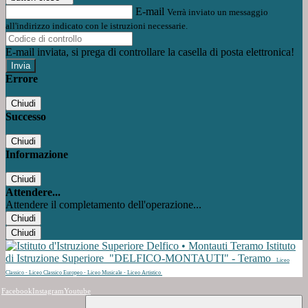
E-mail
Verrà inviato un messaggio
all'indirizzo indicato con le istruzioni necessarie.
E-mail inviata, si prega di controllare la casella di posta elettronica!
Errore
Chiudi
Successo
Chiudi
Informazione
Chiudi
Attendere...
Attendere il completamento dell'operazione...
Chiudi
Chiudi
Istituto
di Istruzione Superiore
"DELFICO-MONTAUTI" - Teramo
Liceo
Classico - Liceo Classico Europeo - Liceo Musicale - Liceo Artistico
Facebook
Instagram
Youtube