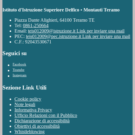
Istituto d'Istruzione Superiore Delfico • Montauti Teramo
Piazza Dante Alighieri, 64100 Teramo TE
Tel:
0861-250664
Email:
teis012009@istruzione.it
Link per inviare una mail
PEC:
teis012009@pec.istruzione.it
Link per inviare una mail
C.F.: 92043530671
Seguici su
Facebook
Youtube
Instagram
Sezione Link Utili
Cookie policy
Note legali
Informativa Privacy
Ufficio Relazioni con il Pubblico
Dichiarazione di accessibilità
Obiettivi di accessibilità
Whistleblowing