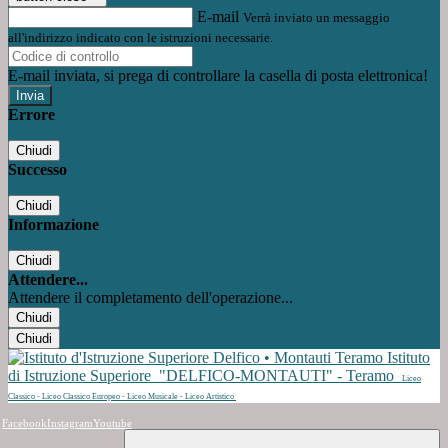
E-mail
Verrà inviato un messaggio
all'indirizzo indicato con le istruzioni necessarie.
E-mail inviata, si prega di controllare la casella di posta elettronica!
Errore
Chiudi
Successo
Chiudi
Informazione
Chiudi
Attendere...
Attendere il completamento dell'operazione...
Chiudi
Chiudi
Istituto
di Istruzione Superiore
"DELFICO-MONTAUTI" - Teramo
Liceo
Classico - Liceo Classico Europeo - Liceo Musicale - Liceo Artistico
Facebook
Instagram
Youtube