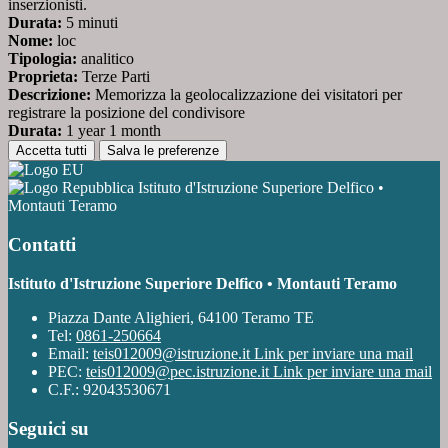
inserzionisti.
Durata:
5 minuti
Nome:
loc
Tipologia:
analitico
Proprieta:
Terze Parti
Descrizione:
Memorizza la geolocalizzazione dei visitatori per
registrare la posizione del condivisore
Durata:
1 year 1 month
Accetta tutti
Salva le preferenze
Istituto d'Istruzione Superiore Delfico •
Montauti Teramo
Contatti
Istituto d'Istruzione Superiore Delfico • Montauti Teramo
Piazza Dante Alighieri, 64100 Teramo TE
Tel:
0861-250664
Email:
teis012009@istruzione.it
Link per inviare una mail
PEC:
teis012009@pec.istruzione.it
Link per inviare una mail
C.F.: 92043530671
Seguici su