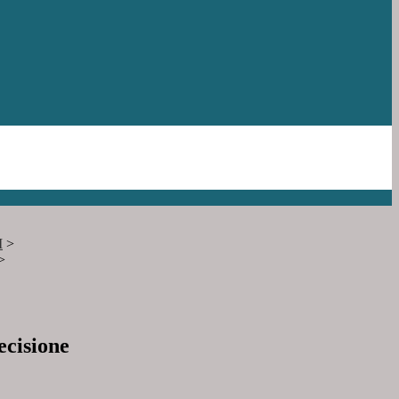
M
>
>
ecisione