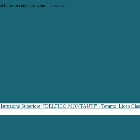
o indicato con le istruzioni necessarie.
i Istruzione Superiore
"DELFICO-MONTAUTI" - Teramo
Liceo Clas