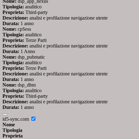
Nome:
dsp_app_nexus
Tipologia:
analitico
Proprieta:
Third-party
Descrizione:
analisi e profilazione navigazione utente
Durata:
1 anno
Nome:
cpSess
Tipologia:
analitico
Proprieta:
Terze Parti
Descrizione:
analisi e profilazione navigazione utente
Durata:
1 Anno
Nome:
dsp_pubmatic
Tipologia:
analitico
Proprieta:
Terze Parti
Descrizione:
analisi e profilazione navigazione utente
Durata:
1 anno
Nome:
dsp_dbm
Tipologia:
analitico
Proprieta:
Third-party
Descrizione:
analisi e profilazione navigazione utente
Durata:
1 anno
id5-sync.com
Nome
Tipologia
Proprieta