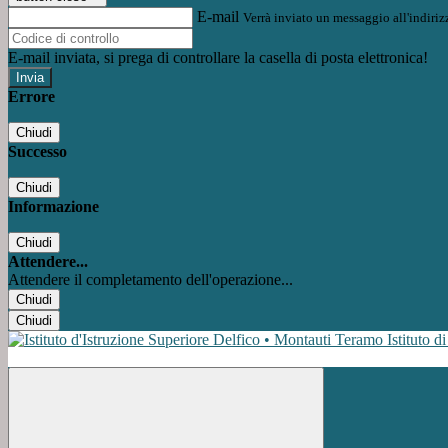
E-mail
Verrà inviato un messaggio all'indirizz
E-mail inviata, si prega di controllare la casella di posta elettronica!
Errore
Chiudi
Successo
Chiudi
Informazione
Chiudi
Attendere...
Attendere il completamento dell'operazione...
Chiudi
Chiudi
Istituto d
Facebook
Instagram
Youtube