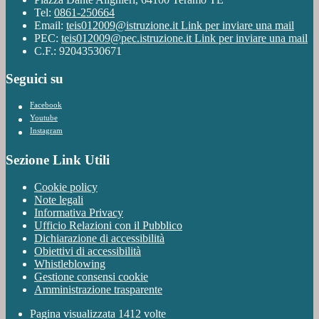
Tel:
0861-250664
Email:
teis012009@istruzione.it
Link per inviare una mail
PEC:
teis012009@pec.istruzione.it
Link per inviare una mail
C.F.: 92043530671
Seguici su
Facebook
Youtube
Instagram
Sezione Link Utili
Cookie policy
Note legali
Informativa Privacy
Ufficio Relazioni con il Pubblico
Dichiarazione di accessibilità
Obiettivi di accessibilità
Whistleblowing
Gestione consensi cookie
Amministrazione trasparente
Pagina visualizzata
1412
volte