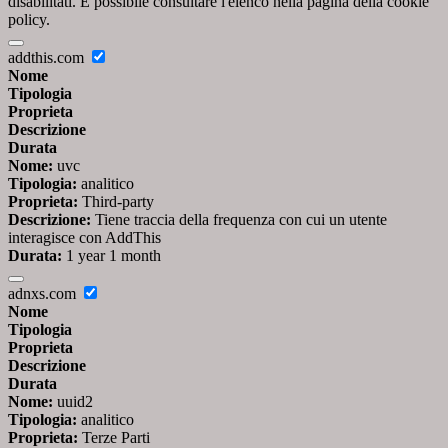
disabilitati. È possibile consultare l'elenco nella pagina della cookie
policy.
addthis.com
Nome
Tipologia
Proprieta
Descrizione
Durata
Nome:
uvc
Tipologia:
analitico
Proprieta:
Third-party
Descrizione:
Tiene traccia della frequenza con cui un utente
interagisce con AddThis
Durata:
1 year 1 month
adnxs.com
Nome
Tipologia
Proprieta
Descrizione
Durata
Nome:
uuid2
Tipologia:
analitico
Proprieta:
Terze Parti