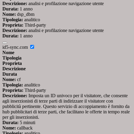
Descrizione:
analisi e profilazione navigazione utente
Durata:
1 anno
Nome:
dsp_dbm
Tipologia:
analitico
Proprieta:
Third-party
Descrizione:
analisi e profilazione navigazione utente
Durata:
1 anno
id5-sync.com
Nome
Tipologia
Proprieta
Descrizione
Durata
Nome:
cf
Tipologia:
analitico
Proprieta:
Third-party
Descrizione:
Imposta un ID univoco per il visitatore, che consente
agli inserzionisti di terze parti di indirizzare il visitatore con
pubblicità pertinente. Questo servizio di accoppiamento è fornito da
hub pubblicitari di terze parti, che facilitano le offerte in tempo reale
per gli inserzionisti.
Durata:
5 minuti
Nome:
callback
Tipologia:
analitico