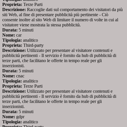
Proprieta:
Terze Parti
Descrizione:
Raccoglie dati sul comportamento dei visitatori da più
siti Web, al fine di presentare pubblicità più pertinente - Ciò
consente inoltre al sito Web di limitare il numero di volte in cui al
visitatore viene mostrata la stessa pubblicità.
Durata:
5 minuti
Nome:
car
Tipologia:
analitico
Proprieta:
Third-party
Descrizione:
Utilizzato per presentare al visitatore contenuti e
pubblicità pertinenti - Il servizio è fornito da hub di pubblicità di
terze parti, che facilitano le offerte in tempo reale per gli
inserzionisti.
Durata:
5 minuti
Nome:
cnac
Tipologia:
analitico
Proprieta:
Terze Parti
Descrizione:
Utilizzato per presentare al visitatore contenuti e
pubblicità pertinenti - Il servizio è fornito da hub di pubblicità di
terze parti, che facilitano le offerte in tempo reale per gli
inserzionisti.
Durata:
5 minuti
Nome:
gdpr
Tipologia:
analitico
Proprieta:
Third-party