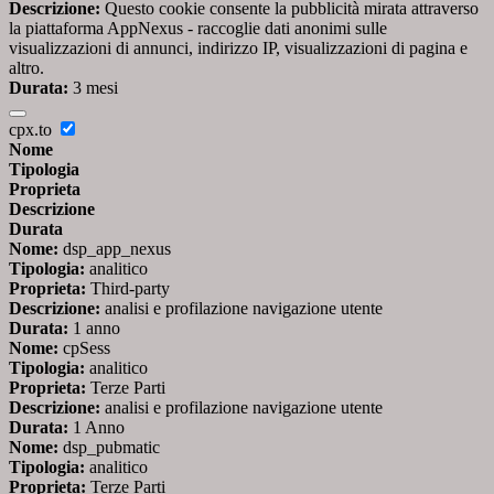
Descrizione:
Questo cookie consente la pubblicità mirata attraverso
la piattaforma AppNexus - raccoglie dati anonimi sulle
visualizzazioni di annunci, indirizzo IP, visualizzazioni di pagina e
altro.
Durata:
3 mesi
cpx.to
Nome
Tipologia
Proprieta
Descrizione
Durata
Nome:
dsp_app_nexus
Tipologia:
analitico
Proprieta:
Third-party
Descrizione:
analisi e profilazione navigazione utente
Durata:
1 anno
Nome:
cpSess
Tipologia:
analitico
Proprieta:
Terze Parti
Descrizione:
analisi e profilazione navigazione utente
Durata:
1 Anno
Nome:
dsp_pubmatic
Tipologia:
analitico
Proprieta:
Terze Parti