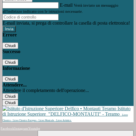
E-mail
Verrà inviato un messaggio
all'indirizzo indicato con le istruzioni necessarie.
E-mail inviata, si prega di controllare la casella di posta elettronica!
Errore
Chiudi
Successo
Chiudi
Informazione
Chiudi
Attendere...
Attendere il completamento dell'operazione...
Chiudi
Chiudi
Istituto
di Istruzione Superiore
"DELFICO-MONTAUTI" - Teramo
Liceo
Classico - Liceo Classico Europeo - Liceo Musicale - Liceo Artistico
Facebook
Instagram
Youtube