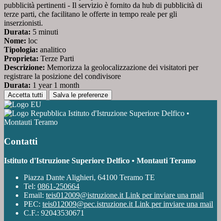
pubblicità pertinenti - Il servizio è fornito da hub di pubblicità di
terze parti, che facilitano le offerte in tempo reale per gli
inserzionisti.
Durata:
5 minuti
Nome:
loc
Tipologia:
analitico
Proprieta:
Terze Parti
Descrizione:
Memorizza la geolocalizzazione dei visitatori per
registrare la posizione del condivisore
Durata:
1 year 1 month
Accetta tutti
Salva le preferenze
Istituto d'Istruzione Superiore Delfico •
Montauti Teramo
Contatti
Istituto d'Istruzione Superiore Delfico • Montauti Teramo
Piazza Dante Alighieri, 64100 Teramo TE
Tel:
0861-250664
Email:
teis012009@istruzione.it
Link per inviare una mail
PEC:
teis012009@pec.istruzione.it
Link per inviare una mail
C.F.: 92043530671