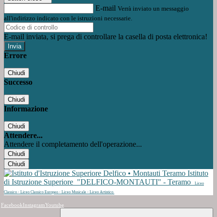
E-mail
Verrà inviato un messaggio
all'indirizzo indicato con le istruzioni necessarie.
E-mail inviata, si prega di controllare la casella di posta elettronica!
Errore
Chiudi
Successo
Chiudi
Informazione
Chiudi
Attendere...
Attendere il completamento dell'operazione...
Chiudi
Chiudi
Istituto
di Istruzione Superiore
"DELFICO-MONTAUTI" - Teramo
Liceo
Classico - Liceo Classico Europeo - Liceo Musicale - Liceo Artistico
Facebook
Instagram
Youtube