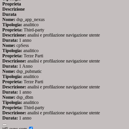
Proprieta
Descrizione
Durata
Nome:
dsp_app_nexus
Tipologia:
analitico
Proprieta:
Third-party
Descrizione:
analisi e profilazione navigazione utente
Durata:
1 anno
Nome:
cpSess
Tipologia:
analitico
Proprieta:
Terze Parti
Descrizione:
analisi e profilazione navigazione utente
Durata:
1 Anno
Nome:
dsp_pubmatic
Tipologia:
analitico
Proprieta:
Terze Parti
Descrizione:
analisi e profilazione navigazione utente
Durata:
1 anno
Nome:
dsp_dbm
Tipologia:
analitico
Proprieta:
Third-party
Descrizione:
analisi e profilazione navigazione utente
Durata:
1 anno
id5-sync.com