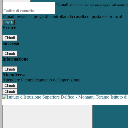
E-mail
Verrà inviato un messaggio all'indirizz
E-mail inviata, si prega di controllare la casella di posta elettronica!
Errore
Chiudi
Successo
Chiudi
Informazione
Chiudi
Attendere...
Attendere il completamento dell'operazione...
Chiudi
Chiudi
Istituto d
Facebook
Instagram
Youtube