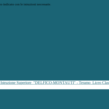
o indicato con le istruzioni necessarie.
i Istruzione Superiore
"DELFICO-MONTAUTI" - Teramo
Liceo Clas