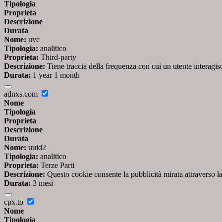
Tipologia
Proprieta
Descrizione
Durata
Nome:
uvc
Tipologia:
analitico
Proprieta:
Third-party
Descrizione:
Tiene traccia della frequenza con cui un utente interag
Durata:
1 year 1 month
adnxs.com
Nome
Tipologia
Proprieta
Descrizione
Durata
Nome:
uuid2
Tipologia:
analitico
Proprieta:
Terze Parti
Descrizione:
Questo cookie consente la pubblicità mirata attraverso la
Durata:
3 mesi
cpx.to
Nome
Tipologia