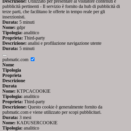
Descrizione:
Utilizzato per presentare al visitatore contenuti e
pubblicità pertinenti - Il servizio è fornito da hub di pubblicità di
terze parti, che facilitano le offerte in tempo reale per gli
inserzionisti.
Durata:
5 minuti
Nome:
gdpr
Tipologia:
analitico
Proprieta:
Third-party
Descrizione:
analisi e profilazione navigazione utente
Durata:
5 minuti
pubmatic.com
Nome
Tipologia
Proprieta
Descrizione
Durata
Nome:
KTPCACOOKIE
Tipologia:
analitico
Proprieta:
Third-party
Descrizione:
Questo cookie è generalmente fornito da
pubmatic.com e viene utilizzato per scopi pubblicitari.
Durata:
3 mesi
Nome:
KADUSERCOOKIE
Tipologia:
analitico