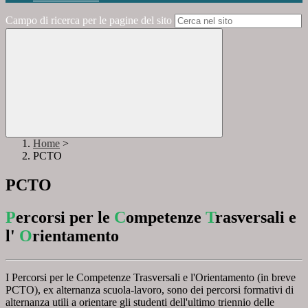
Campo di ricerca per le pagine del sito
Home
>
PCTO
PCTO
P
ercorsi per le
C
ompetenze
T
rasversali e
l'
O
rientamento
I Percorsi per le Competenze Trasversali e l'Orientamento (in breve
PCTO), ex alternanza scuola-lavoro, sono dei percorsi formativi di
alternanza utili a orientare gli studenti dell'ultimo triennio delle