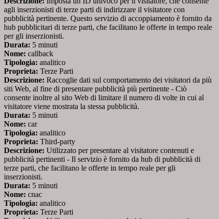
Descrizione:
Imposta un ID univoco per il visitatore, che consente
agli inserzionisti di terze parti di indirizzare il visitatore con
pubblicità pertinente. Questo servizio di accoppiamento è fornito da
hub pubblicitari di terze parti, che facilitano le offerte in tempo reale
per gli inserzionisti.
Durata:
5 minuti
Nome:
callback
Tipologia:
analitico
Proprieta:
Terze Parti
Descrizione:
Raccoglie dati sul comportamento dei visitatori da più
siti Web, al fine di presentare pubblicità più pertinente - Ciò
consente inoltre al sito Web di limitare il numero di volte in cui al
visitatore viene mostrata la stessa pubblicità.
Durata:
5 minuti
Nome:
car
Tipologia:
analitico
Proprieta:
Third-party
Descrizione:
Utilizzato per presentare al visitatore contenuti e
pubblicità pertinenti - Il servizio è fornito da hub di pubblicità di
terze parti, che facilitano le offerte in tempo reale per gli
inserzionisti.
Durata:
5 minuti
Nome:
cnac
Tipologia:
analitico
Proprieta:
Terze Parti