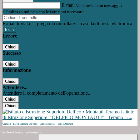
E-mail
Verrà inviato un messaggio
all'indirizzo indicato con le istruzioni necessarie.
E-mail inviata, si prega di controllare la casella di posta elettronica!
Errore
Chiudi
Successo
Chiudi
Informazione
Chiudi
Attendere...
Attendere il completamento dell'operazione...
Chiudi
Chiudi
Istituto
di Istruzione Superiore
"DELFICO-MONTAUTI" - Teramo
Liceo
Classico - Liceo Classico Europeo - Liceo Musicale - Liceo Artistico
Facebook
Instagram
Youtube