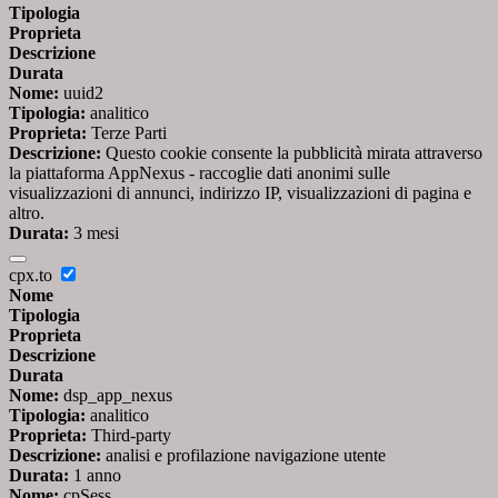
Tipologia
Proprieta
Descrizione
Durata
Nome:
uuid2
Tipologia:
analitico
Proprieta:
Terze Parti
Descrizione:
Questo cookie consente la pubblicità mirata attraverso
la piattaforma AppNexus - raccoglie dati anonimi sulle
visualizzazioni di annunci, indirizzo IP, visualizzazioni di pagina e
altro.
Durata:
3 mesi
cpx.to
Nome
Tipologia
Proprieta
Descrizione
Durata
Nome:
dsp_app_nexus
Tipologia:
analitico
Proprieta:
Third-party
Descrizione:
analisi e profilazione navigazione utente
Durata:
1 anno
Nome:
cpSess