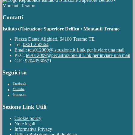
Istituto d'Istruzione Superiore Delfico •
Montauti Teramo
Contatti
Istituto d'Istruzione Superiore Delfico • Montauti Teramo
Piazza Dante Alighieri, 64100 Teramo TE
Tel:
0861-250664
Email:
teis012009@istruzione.it
Link per inviare una mail
PEC:
teis012009@pec.istruzione.it
Link per inviare una mail
C.F.: 92043530671
Seguici su
Facebook
Youtube
Instagram
Sezione Link Utili
Cookie policy
Note legali
Informativa Privacy
Ufficio Relazioni con il Pubblico