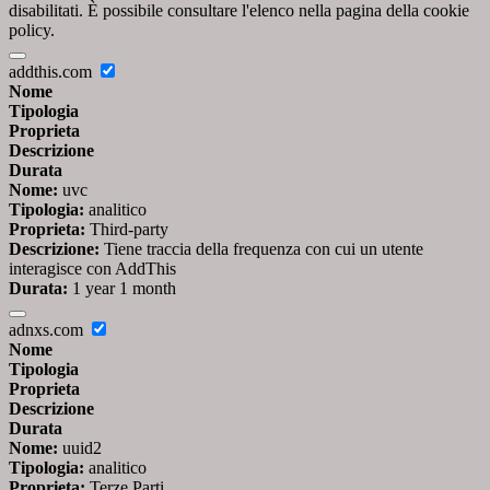
disabilitati. È possibile consultare l'elenco nella pagina della cookie
policy.
addthis.com
Nome
Tipologia
Proprieta
Descrizione
Durata
Nome:
uvc
Tipologia:
analitico
Proprieta:
Third-party
Descrizione:
Tiene traccia della frequenza con cui un utente
interagisce con AddThis
Durata:
1 year 1 month
adnxs.com
Nome
Tipologia
Proprieta
Descrizione
Durata
Nome:
uuid2
Tipologia:
analitico
Proprieta:
Terze Parti