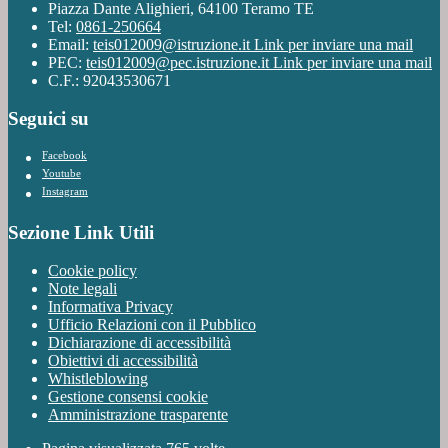
Piazza Dante Alighieri, 64100 Teramo TE
Tel:
0861-250664
Email:
teis012009@istruzione.it
Link per inviare una mail
PEC:
teis012009@pec.istruzione.it
Link per inviare una mail
C.F.: 92043530671
Seguici su
Facebook
Youtube
Instagram
Sezione Link Utili
Cookie policy
Note legali
Informativa Privacy
Ufficio Relazioni con il Pubblico
Dichiarazione di accessibilità
Obiettivi di accessibilità
Whistleblowing
Gestione consensi cookie
Amministrazione trasparente