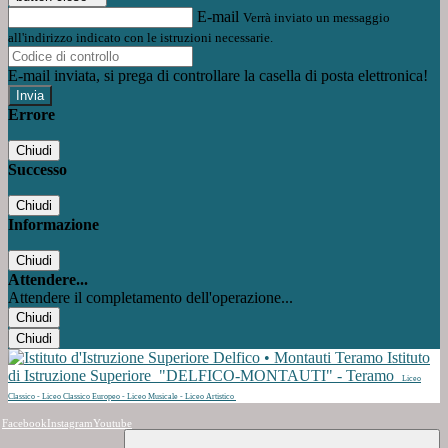
E-mail
Verrà inviato un messaggio
all'indirizzo indicato con le istruzioni necessarie.
E-mail inviata, si prega di controllare la casella di posta elettronica!
Errore
Chiudi
Successo
Chiudi
Informazione
Chiudi
Attendere...
Attendere il completamento dell'operazione...
Chiudi
Chiudi
Istituto
di Istruzione Superiore
"DELFICO-MONTAUTI" - Teramo
Liceo
Classico - Liceo Classico Europeo - Liceo Musicale - Liceo Artistico
Facebook
Instagram
Youtube