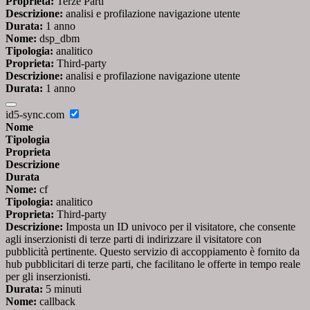
Proprieta:
Terze Parti
Descrizione:
analisi e profilazione navigazione utente
Durata:
1 anno
Nome:
dsp_dbm
Tipologia:
analitico
Proprieta:
Third-party
Descrizione:
analisi e profilazione navigazione utente
Durata:
1 anno
id5-sync.com
Nome
Tipologia
Proprieta
Descrizione
Durata
Nome:
cf
Tipologia:
analitico
Proprieta:
Third-party
Descrizione:
Imposta un ID univoco per il visitatore, che consente
agli inserzionisti di terze parti di indirizzare il visitatore con
pubblicità pertinente. Questo servizio di accoppiamento è fornito da
hub pubblicitari di terze parti, che facilitano le offerte in tempo reale
per gli inserzionisti.
Durata:
5 minuti
Nome:
callback