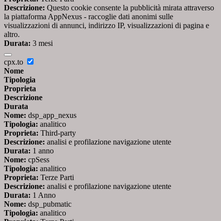
Descrizione:
Questo cookie consente la pubblicità mirata attraverso
la piattaforma AppNexus - raccoglie dati anonimi sulle
visualizzazioni di annunci, indirizzo IP, visualizzazioni di pagina e
altro.
Durata:
3 mesi
cpx.to
Nome
Tipologia
Proprieta
Descrizione
Durata
Nome:
dsp_app_nexus
Tipologia:
analitico
Proprieta:
Third-party
Descrizione:
analisi e profilazione navigazione utente
Durata:
1 anno
Nome:
cpSess
Tipologia:
analitico
Proprieta:
Terze Parti
Descrizione:
analisi e profilazione navigazione utente
Durata:
1 Anno
Nome:
dsp_pubmatic
Tipologia:
analitico