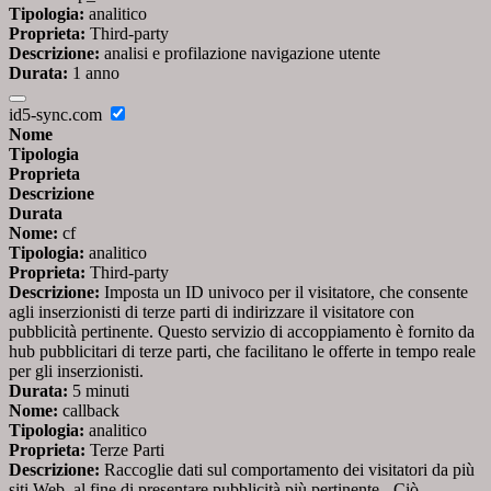
Tipologia:
analitico
Proprieta:
Third-party
Descrizione:
analisi e profilazione navigazione utente
Durata:
1 anno
id5-sync.com
Nome
Tipologia
Proprieta
Descrizione
Durata
Nome:
cf
Tipologia:
analitico
Proprieta:
Third-party
Descrizione:
Imposta un ID univoco per il visitatore, che consente
agli inserzionisti di terze parti di indirizzare il visitatore con
pubblicità pertinente. Questo servizio di accoppiamento è fornito da
hub pubblicitari di terze parti, che facilitano le offerte in tempo reale
per gli inserzionisti.
Durata:
5 minuti
Nome:
callback
Tipologia:
analitico
Proprieta:
Terze Parti
Descrizione:
Raccoglie dati sul comportamento dei visitatori da più
siti Web, al fine di presentare pubblicità più pertinente - Ciò