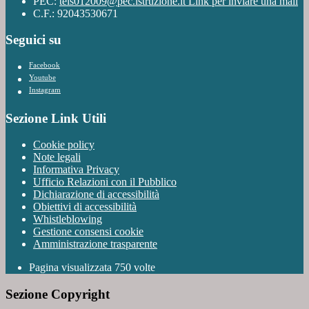
PEC:
teis012009@pec.istruzione.it
Link per inviare una mail
C.F.: 92043530671
Seguici su
Facebook
Youtube
Instagram
Sezione Link Utili
Cookie policy
Note legali
Informativa Privacy
Ufficio Relazioni con il Pubblico
Dichiarazione di accessibilità
Obiettivi di accessibilità
Whistleblowing
Gestione consensi cookie
Amministrazione trasparente
Pagina visualizzata
750
volte
Sezione Copyright