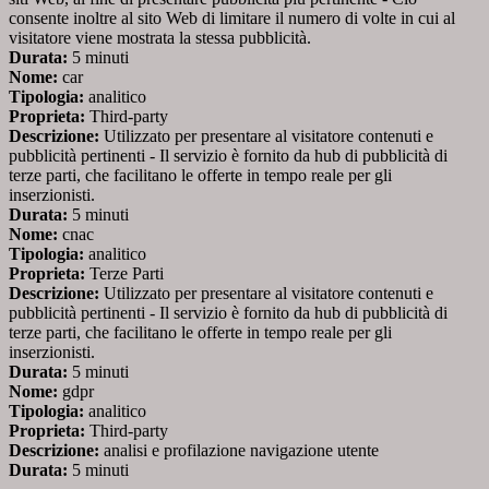
consente inoltre al sito Web di limitare il numero di volte in cui al
visitatore viene mostrata la stessa pubblicità.
Durata:
5 minuti
Nome:
car
Tipologia:
analitico
Proprieta:
Third-party
Descrizione:
Utilizzato per presentare al visitatore contenuti e
pubblicità pertinenti - Il servizio è fornito da hub di pubblicità di
terze parti, che facilitano le offerte in tempo reale per gli
inserzionisti.
Durata:
5 minuti
Nome:
cnac
Tipologia:
analitico
Proprieta:
Terze Parti
Descrizione:
Utilizzato per presentare al visitatore contenuti e
pubblicità pertinenti - Il servizio è fornito da hub di pubblicità di
terze parti, che facilitano le offerte in tempo reale per gli
inserzionisti.
Durata:
5 minuti
Nome:
gdpr
Tipologia:
analitico
Proprieta:
Third-party
Descrizione:
analisi e profilazione navigazione utente
Durata:
5 minuti