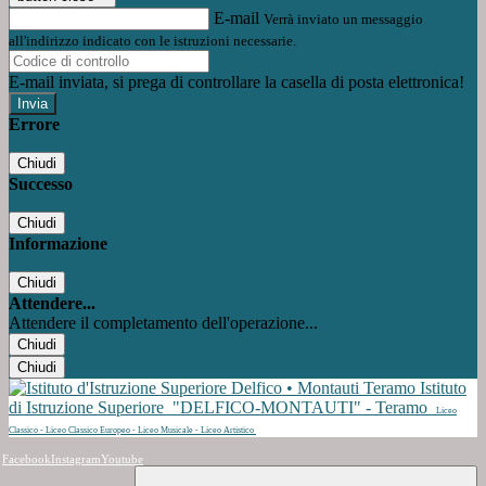
E-mail
Verrà inviato un messaggio
all'indirizzo indicato con le istruzioni necessarie.
E-mail inviata, si prega di controllare la casella di posta elettronica!
Errore
Chiudi
Successo
Chiudi
Informazione
Chiudi
Attendere...
Attendere il completamento dell'operazione...
Chiudi
Chiudi
Istituto
di Istruzione Superiore
"DELFICO-MONTAUTI" - Teramo
Liceo
Classico - Liceo Classico Europeo - Liceo Musicale - Liceo Artistico
Facebook
Instagram
Youtube