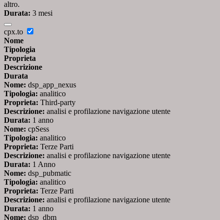
altro.
Durata:
3 mesi
cpx.to
Nome
Tipologia
Proprieta
Descrizione
Durata
Nome:
dsp_app_nexus
Tipologia:
analitico
Proprieta:
Third-party
Descrizione:
analisi e profilazione navigazione utente
Durata:
1 anno
Nome:
cpSess
Tipologia:
analitico
Proprieta:
Terze Parti
Descrizione:
analisi e profilazione navigazione utente
Durata:
1 Anno
Nome:
dsp_pubmatic
Tipologia:
analitico
Proprieta:
Terze Parti
Descrizione:
analisi e profilazione navigazione utente
Durata:
1 anno
Nome:
dsp_dbm