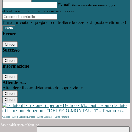
E-mail
Verrà inviato un messaggio
all'indirizzo indicato con le istruzioni necessarie.
E-mail inviata, si prega di controllare la casella di posta elettronica!
Errore
Chiudi
Successo
Chiudi
Informazione
Chiudi
Attendere...
Attendere il completamento dell'operazione...
Chiudi
Chiudi
Istituto
di Istruzione Superiore
"DELFICO-MONTAUTI" - Teramo
Liceo
Classico - Liceo Classico Europeo - Liceo Musicale - Liceo Artistico
Facebook
Instagram
Youtube