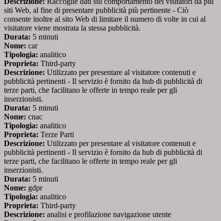
Descrizione:
Raccoglie dati sul comportamento dei visitatori da più
siti Web, al fine di presentare pubblicità più pertinente - Ciò
consente inoltre al sito Web di limitare il numero di volte in cui al
visitatore viene mostrata la stessa pubblicità.
Durata:
5 minuti
Nome:
car
Tipologia:
analitico
Proprieta:
Third-party
Descrizione:
Utilizzato per presentare al visitatore contenuti e
pubblicità pertinenti - Il servizio è fornito da hub di pubblicità di
terze parti, che facilitano le offerte in tempo reale per gli
inserzionisti.
Durata:
5 minuti
Nome:
cnac
Tipologia:
analitico
Proprieta:
Terze Parti
Descrizione:
Utilizzato per presentare al visitatore contenuti e
pubblicità pertinenti - Il servizio è fornito da hub di pubblicità di
terze parti, che facilitano le offerte in tempo reale per gli
inserzionisti.
Durata:
5 minuti
Nome:
gdpr
Tipologia:
analitico
Proprieta:
Third-party
Descrizione:
analisi e profilazione navigazione utente