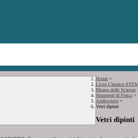
Home
>
Liceo Classico STE
Museo delle Scienze
Strumenti di Fisica
>
Audiovisivi
>
Vetri dipinti
Vetri dipinti