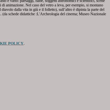
io: paesaggi, fiabe, soggetti astronomici e scientifici, scene
i di animazione. Nel caso del vetro a leva, per esempio, si montano
avolo dalla vita in giù e il folletto), sull’altro è dipinta la parte del
a... (da schede didattiche :L'Archeologia del cinema; Museo Nazionale
KIE POLICY
.