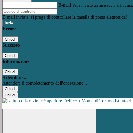
E-mail
Verrà inviato un messaggio all'indirizz
E-mail inviata, si prega di controllare la casella di posta elettronica!
Errore
Chiudi
Successo
Chiudi
Informazione
Chiudi
Attendere...
Attendere il completamento dell'operazione...
Chiudi
Chiudi
Istituto d
Facebook
Instagram
Youtube