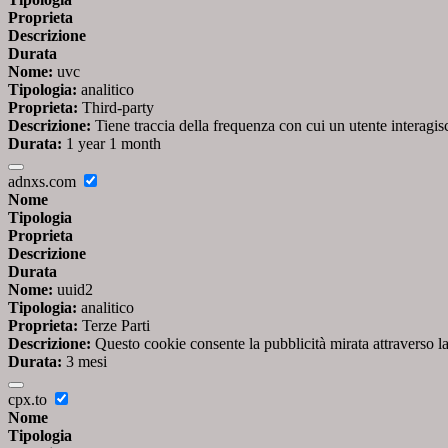
Proprieta
Descrizione
Durata
Nome:
uvc
Tipologia:
analitico
Proprieta:
Third-party
Descrizione:
Tiene traccia della frequenza con cui un utente interag
Durata:
1 year 1 month
adnxs.com
Nome
Tipologia
Proprieta
Descrizione
Durata
Nome:
uuid2
Tipologia:
analitico
Proprieta:
Terze Parti
Descrizione:
Questo cookie consente la pubblicità mirata attraverso la
Durata:
3 mesi
cpx.to
Nome
Tipologia