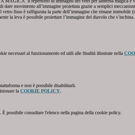
pertorio di immagini dei vetri per lanterna magica è vasto e var
ca di dare movimento all’immagine proiettata grazie a semplici meccanism
 vetro fisso è raffigurata la parte dell’immagine che rimane immobile (il di
ente la leva è possibile proiettare l’immagine del diavolo che s’inchin
kie necessari al funzionamento ed utili alle finalità illustrate nella
COO
attaforma e non è possibile disabilitarli.
isionare la
COOKIE POLICY
.
 È possibile consultare l'elenco nella pagina della cookie policy.