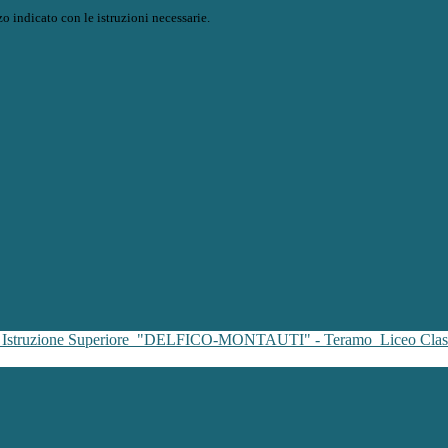
o indicato con le istruzioni necessarie.
i Istruzione Superiore
"DELFICO-MONTAUTI" - Teramo
Liceo Clas