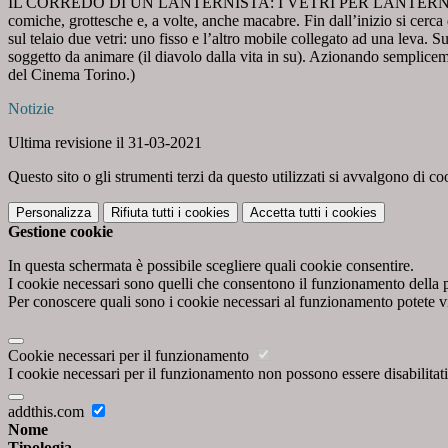
IL CORREDO DI UN LANTERNISTA: I VETRI PER LANTERNA MAGICA Il re
comiche, grottesche e, a volte, anche macabre. Fin dall’inizio si cer
sul telaio due vetri: uno fisso e l’altro mobile collegato ad una leva. Sul
soggetto da animare (il diavolo dalla vita in su). Azionando semplicem
del Cinema Torino.)
Notizie
Ultima revisione il 31-03-2021
Questo sito o gli strumenti terzi da questo utilizzati si avvalgono di coo
Personalizza
Rifiuta tutti
i cookies
Accetta tutti
i cookies
Gestione cookie
In questa schermata è possibile scegliere quali cookie consentire.
I cookie necessari sono quelli che consentono il funzionamento della pi
Per conoscere quali sono i cookie necessari al funzionamento potete v
Cookie necessari per il funzionamento
I cookie necessari per il funzionamento non possono essere disabilitati.
addthis.com
Nome
Tipologia