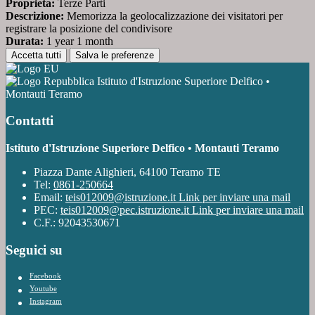
Proprieta:
Terze Parti
Descrizione:
Memorizza la geolocalizzazione dei visitatori per
registrare la posizione del condivisore
Durata:
1 year 1 month
Accetta tutti
Salva le preferenze
Istituto d'Istruzione Superiore Delfico •
Montauti Teramo
Contatti
Istituto d'Istruzione Superiore Delfico • Montauti Teramo
Piazza Dante Alighieri, 64100 Teramo TE
Tel:
0861-250664
Email:
teis012009@istruzione.it
Link per inviare una mail
PEC:
teis012009@pec.istruzione.it
Link per inviare una mail
C.F.: 92043530671
Seguici su
Facebook
Youtube
Instagram