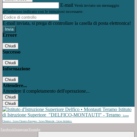
E-mail
Verrà inviato un messaggio
all'indirizzo indicato con le istruzioni necessarie.
E-mail inviata, si prega di controllare la casella di posta elettronica!
Errore
Chiudi
Successo
Chiudi
Informazione
Chiudi
Attendere...
Attendere il completamento dell'operazione...
Chiudi
Chiudi
Istituto
di Istruzione Superiore
"DELFICO-MONTAUTI" - Teramo
Liceo
Classico - Liceo Classico Europeo - Liceo Musicale - Liceo Artistico
Facebook
Instagram
Youtube