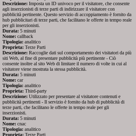
Descrizione:
Imposta un ID univoco per il visitatore, che consente
agli inserzionisti di terze parti di indirizzare il visitatore con
pubblicità pertinente. Questo servizio di accoppiamento è fornito da
hub pubblicitari di terze parti, che facilitano le offerte in tempo reale
per gli inserzionisti.
Durata:
5 minuti
Nome:
callback
Tipologia:
analitico
Proprieta:
Terze Parti
Descrizione:
Raccoglie dati sul comportamento dei visitatori da più
siti Web, al fine di presentare pubblicità più pertinente - Ciò
consente inoltre al sito Web di limitare il numero di volte in cui al
visitatore viene mostrata la stessa pubblicità.
Durata:
5 minuti
Nome:
car
Tipologia:
analitico
Proprieta:
Third-party
Descrizione:
Utilizzato per presentare al visitatore contenuti e
pubblicità pertinenti - Il servizio è fornito da hub di pubblicità di
terze parti, che facilitano le offerte in tempo reale per gli
inserzionisti.
Durata:
5 minuti
Nome:
cnac
Tipologia:
analitico
Proprieta:
Terze Parti