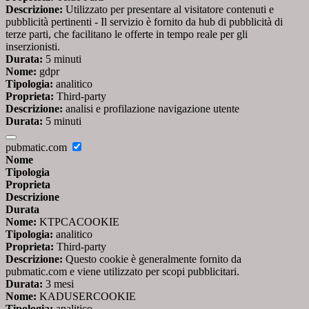
Descrizione:
Utilizzato per presentare al visitatore contenuti e
pubblicità pertinenti - Il servizio è fornito da hub di pubblicità di
terze parti, che facilitano le offerte in tempo reale per gli
inserzionisti.
Durata:
5 minuti
Nome:
gdpr
Tipologia:
analitico
Proprieta:
Third-party
Descrizione:
analisi e profilazione navigazione utente
Durata:
5 minuti
pubmatic.com
Nome
Tipologia
Proprieta
Descrizione
Durata
Nome:
KTPCACOOKIE
Tipologia:
analitico
Proprieta:
Third-party
Descrizione:
Questo cookie è generalmente fornito da
pubmatic.com e viene utilizzato per scopi pubblicitari.
Durata:
3 mesi
Nome:
KADUSERCOOKIE
Tipologia:
analitico