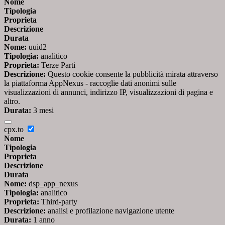
Nome
Tipologia
Proprieta
Descrizione
Durata
Nome:
uuid2
Tipologia:
analitico
Proprieta:
Terze Parti
Descrizione:
Questo cookie consente la pubblicità mirata attraverso
la piattaforma AppNexus - raccoglie dati anonimi sulle
visualizzazioni di annunci, indirizzo IP, visualizzazioni di pagina e
altro.
Durata:
3 mesi
cpx.to
Nome
Tipologia
Proprieta
Descrizione
Durata
Nome:
dsp_app_nexus
Tipologia:
analitico
Proprieta:
Third-party
Descrizione:
analisi e profilazione navigazione utente
Durata:
1 anno