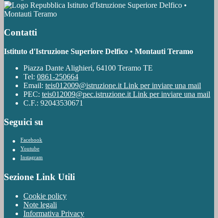
Istituto d'Istruzione Superiore Delfico •
Montauti Teramo
Contatti
Istituto d'Istruzione Superiore Delfico • Montauti Teramo
Piazza Dante Alighieri, 64100 Teramo TE
Tel:
0861-250664
Email:
teis012009@istruzione.it
Link per inviare una mail
PEC:
teis012009@pec.istruzione.it
Link per inviare una mail
C.F.: 92043530671
Seguici su
Facebook
Youtube
Instagram
Sezione Link Utili
Cookie policy
Note legali
Informativa Privacy