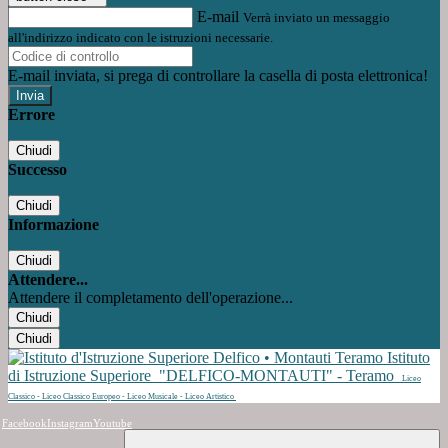
E-mail
Verrà inviato un messaggio
all'indirizzo indicato con le istruzioni necessarie.
E-mail inviata, si prega di controllare la casella di posta elettronica!
Errore
Chiudi
Successo
Chiudi
Informazione
Chiudi
Attendere...
Attendere il completamento dell'operazione...
Chiudi
Chiudi
Istituto
di Istruzione Superiore
"DELFICO-MONTAUTI" - Teramo
Liceo
Classico - Liceo Classico Europeo - Liceo Musicale - Liceo Artistico
Facebook
Instagram
Youtube