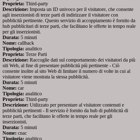
Proprieta:
Third-party
Descrizione:
Imposta un ID univoco per il visitatore, che consente
agli inserzionisti di terze parti di indirizzare il visitatore con
pubblicità pertinente. Questo servizio di accoppiamento è fornito da
hub pubblicitari di terze parti, che facilitano le offerte in tempo reale
per gli inserzionisti.
Durata:
5 minuti
Nome:
callback
Tipologia:
analitico
Proprieta:
Terze Parti
Descrizione:
Raccoglie dati sul comportamento dei visitatori da più
siti Web, al fine di presentare pubblicità più pertinente - Ciò
consente inoltre al sito Web di limitare il numero di volte in cui al
visitatore viene mostrata la stessa pubblicità.
Durata:
5 minuti
Nome:
car
Tipologia:
analitico
Proprieta:
Third-party
Descrizione:
Utilizzato per presentare al visitatore contenuti e
pubblicità pertinenti - Il servizio è fornito da hub di pubblicità di
terze parti, che facilitano le offerte in tempo reale per gli
inserzionisti.
Durata:
5 minuti
Nome:
cnac
Tipologia:
analitico