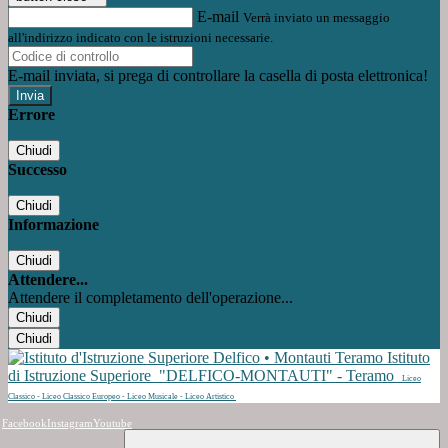
E-mail
Verrà inviato un messaggio
all'indirizzo indicato con le istruzioni necessarie.
E-mail inviata, si prega di controllare la casella di posta elettronica!
Errore
Chiudi
Successo
Chiudi
Informazione
Chiudi
Attendere...
Attendere il completamento dell'operazione...
Chiudi
Chiudi
Istituto
di Istruzione Superiore
"DELFICO-MONTAUTI" - Teramo
Liceo
Classico - Liceo Classico Europeo - Liceo Musicale - Liceo Artistico
Facebook
Instagram
Youtube