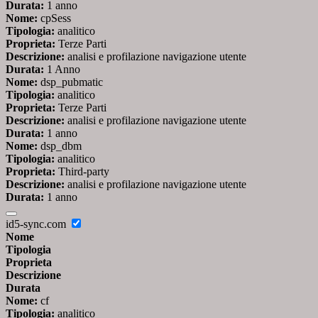
Durata:
1 anno
Nome:
cpSess
Tipologia:
analitico
Proprieta:
Terze Parti
Descrizione:
analisi e profilazione navigazione utente
Durata:
1 Anno
Nome:
dsp_pubmatic
Tipologia:
analitico
Proprieta:
Terze Parti
Descrizione:
analisi e profilazione navigazione utente
Durata:
1 anno
Nome:
dsp_dbm
Tipologia:
analitico
Proprieta:
Third-party
Descrizione:
analisi e profilazione navigazione utente
Durata:
1 anno
id5-sync.com
Nome
Tipologia
Proprieta
Descrizione
Durata
Nome:
cf
Tipologia:
analitico