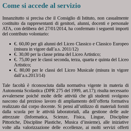
Come si accede al servizio
Innanzitutto si precisa che il Consiglio di Istituto, non casualmente
costituito da rappresentanti di genitori, alunni, docenti e personale
ATA, con delibera del 27/01/2014, ha confermato i seguenti importi
del contributo volontario:
€. 60,00 per gli alunni del Liceo Classico e Classico Europeo
(misura in vigore dall’a.s. 2011/12)
€. 30,00 per la classe prima del Liceo Artistico;
€. 75,00 per le classi seconda, terza, quarta e quinta del Liceo
Artistico;
€. 80,00 per le classi del Liceo Musicale (misura in vigore
dall’a.s.2013/14)
Tale facoltà è riconosciuta dalla normativa vigente in materia di
Autonomia Scolastica (DPR 275 del 1999, art.17); risulta necessario
avvalersene poiché molte delle attività che gli studenti svolgono
nascono dal prezioso lavoro di ampliamento dell’offerta formativa
realizzato dal corpo docente. Si pensi all’utilizzo di materiali forniti
dalla scuola per le attività laboratoriali, alla gestione delle aule
attrezzate (Informatica, Scienze, Fisica, Lingue, Discipline
Pittoriche, Discipline Plastiche, Musica d’insieme), alle iniziative
volte alla valorizzazione delle eccellenze, ai molti servizi offerti