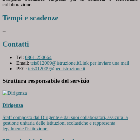
collaborazione.
Tempi e scadenze
--
Contatti
Tel:
0861-250664
Email:
teis012009@istruzione.it
Link per inviare una mail
PEC:
teis012009@pec.istruzione.it
Struttura responsabile del servizio
Dirigenza
Staff composto dal Dirigente e dai suoi collaboratori, assicura la
gestione unitaria delle istituzioni scolastiche e rappresenta
legalmente l'istituzione.