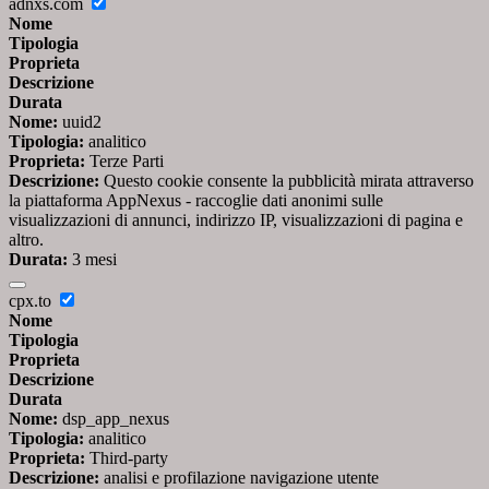
adnxs.com
Nome
Tipologia
Proprieta
Descrizione
Durata
Nome:
uuid2
Tipologia:
analitico
Proprieta:
Terze Parti
Descrizione:
Questo cookie consente la pubblicità mirata attraverso
la piattaforma AppNexus - raccoglie dati anonimi sulle
visualizzazioni di annunci, indirizzo IP, visualizzazioni di pagina e
altro.
Durata:
3 mesi
cpx.to
Nome
Tipologia
Proprieta
Descrizione
Durata
Nome:
dsp_app_nexus
Tipologia:
analitico
Proprieta:
Third-party
Descrizione:
analisi e profilazione navigazione utente