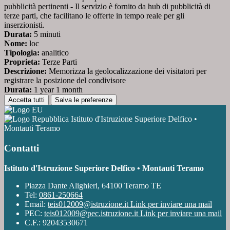
pubblicità pertinenti - Il servizio è fornito da hub di pubblicità di
terze parti, che facilitano le offerte in tempo reale per gli
inserzionisti.
Durata:
5 minuti
Nome:
loc
Tipologia:
analitico
Proprieta:
Terze Parti
Descrizione:
Memorizza la geolocalizzazione dei visitatori per
registrare la posizione del condivisore
Durata:
1 year 1 month
Accetta tutti
Salva le preferenze
Istituto d'Istruzione Superiore Delfico •
Montauti Teramo
Contatti
Istituto d'Istruzione Superiore Delfico • Montauti Teramo
Piazza Dante Alighieri, 64100 Teramo TE
Tel:
0861-250664
Email:
teis012009@istruzione.it
Link per inviare una mail
PEC:
teis012009@pec.istruzione.it
Link per inviare una mail
C.F.: 92043530671