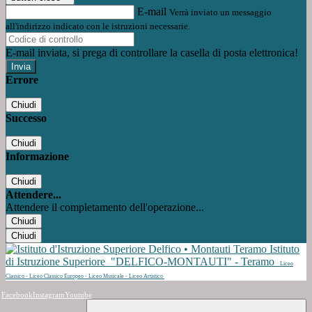
E-mail
Verrà inviato un messaggio
all'indirizzo indicato con le istruzioni necessarie.
E-mail inviata, si prega di controllare la casella di posta elettronica!
Errore
Chiudi
Successo
Chiudi
Informazione
Chiudi
Attendere...
Attendere il completamento dell'operazione...
Chiudi
Chiudi
Istituto
di Istruzione Superiore
"DELFICO-MONTAUTI" - Teramo
Liceo
Classico - Liceo Classico Europeo - Liceo Musicale - Liceo Artistico
Facebook
Instagram
Youtube