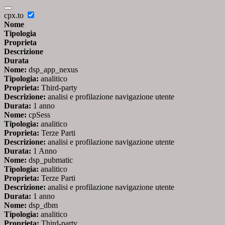
cpx.to
Nome
Tipologia
Proprieta
Descrizione
Durata
Nome:
dsp_app_nexus
Tipologia:
analitico
Proprieta:
Third-party
Descrizione:
analisi e profilazione navigazione utente
Durata:
1 anno
Nome:
cpSess
Tipologia:
analitico
Proprieta:
Terze Parti
Descrizione:
analisi e profilazione navigazione utente
Durata:
1 Anno
Nome:
dsp_pubmatic
Tipologia:
analitico
Proprieta:
Terze Parti
Descrizione:
analisi e profilazione navigazione utente
Durata:
1 anno
Nome:
dsp_dbm
Tipologia:
analitico
Proprieta:
Third-party