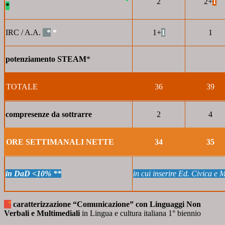
2
2+
1
*
IRC / A.A.
*
*
1+
1
1
potenziamento
STEAM
*
TOTALE
36
39
compresenze da sottrarre
2
4
ORE SETTIMANALI NETTE
34
35
in DaD <10%
**
in cui inserire Ed. Civica e 
°
caratterizzazione “Comunicazione” con Linguaggi Non
Verbali e Multimediali
in Lingua e cultura italiana 1° biennio