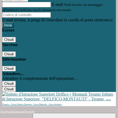
E-mail
Verrà inviato un messaggio
all'indirizzo indicato con le istruzioni necessarie.
E-mail inviata, si prega di controllare la casella di posta elettronica!
Errore
Chiudi
Successo
Chiudi
Informazione
Chiudi
Attendere...
Attendere il completamento dell'operazione...
Chiudi
Chiudi
Istituto
di Istruzione Superiore
"DELFICO-MONTAUTI" - Teramo
Liceo
Classico - Liceo Classico Europeo - Liceo Musicale - Liceo Artistico
Facebook
Instagram
Youtube