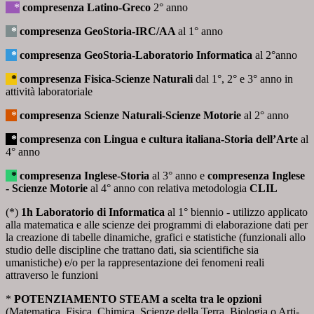
_
*
compresenza Latino-Greco
2° anno
*
compresenza GeoStoria-IRC/AA
al 1° anno
*
compresenza GeoStoria-
Laboratorio
Informatica
al 2°anno
*
compresenza Fisica-Scienze Naturali
dal 1°, 2° e 3° anno
in
attività laboratoriale
*
compresenza Scienze Naturali-Scienze Motorie
al 2° anno
*
c
ompresenza con Lingua e cultura italiana-Storia dell’Arte
al
4° anno
*
compresenza Inglese-Storia
al 3° anno e
compresenza Inglese
- Scienze Motorie
al 4° anno con relativa metodologia
CLIL
(*)
1h Laboratorio di Informatica
al 1° biennio - utilizzo applicato
alla matematica e alle scienze dei
programmi di elaborazione dati
per
la creazione di tabelle dinamiche, grafici e statistiche (funzionali allo
studio delle discipline che trattano dati, sia scientifiche sia
umanistiche)
e/o per la rappresentazione dei fenomeni reali
attraverso le funzioni
*
POTENZIAMENTO STEAM a scelta tra
le opzioni
(Matematica, Fisica, Chimica, Scienze della Terra, Biologia o Arti-