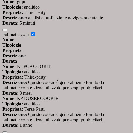
Nome:
gdpr
Tipologia:
analitico
Proprieta:
Third-party
Descrizione:
analisi e profilazione navigazione utente
Durata:
5 minuti
pubmatic.com
Nome
Tipologia
Proprieta
Descrizione
Durata
Nome:
KTPCACOOKIE
Tipologia:
analitico
Proprieta:
Third-party
Descrizione:
Questo cookie è generalmente fornito da
pubmatic.com e viene utilizzato per scopi pubblicitari.
Durata:
3 mesi
Nome:
KADUSERCOOKIE
Tipologia:
analitico
Proprieta:
Terze Parti
Descrizione:
Questo cookie è generalmente fornito da
pubmatic.com e viene utilizzato per scopi pubblicitari.
Durata:
1 anno