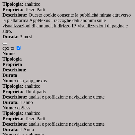
Tipologia:
analitico
Proprieta:
Terze Parti
Descrizione:
Questo cookie consente la pubblicità mirata attraverso
la piattaforma AppNexus - raccoglie dati anonimi sulle
visualizzazioni di annunci, indirizzo IP, visualizzazioni di pagina e
altro.
Durata:
3 mesi
cpx.to
Nome
Tipologia
Proprieta
Descrizione
Durata
Nome:
dsp_app_nexus
Tipologia:
analitico
Proprieta:
Third-party
Descrizione:
analisi e profilazione navigazione utente
Durata:
1 anno
Nome:
cpSess
Tipologia:
analitico
Proprieta:
Terze Parti
Descrizione:
analisi e profilazione navigazione utente
Durata:
1 Anno
Nome:
dsp_pubmatic