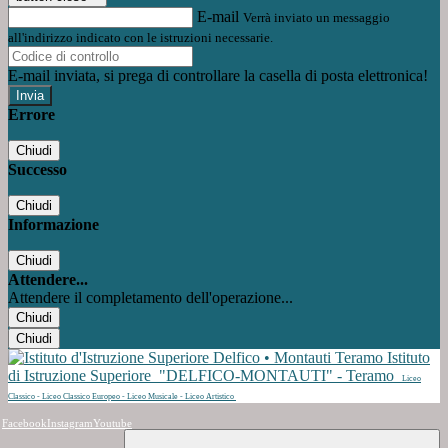
E-mail
Verrà inviato un messaggio
all'indirizzo indicato con le istruzioni necessarie.
E-mail inviata, si prega di controllare la casella di posta elettronica!
Errore
Chiudi
Successo
Chiudi
Informazione
Chiudi
Attendere...
Attendere il completamento dell'operazione...
Chiudi
Chiudi
Istituto
di Istruzione Superiore
"DELFICO-MONTAUTI" - Teramo
Liceo
Classico - Liceo Classico Europeo - Liceo Musicale - Liceo Artistico
Facebook
Instagram
Youtube