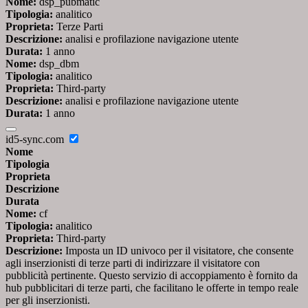
Nome:
dsp_pubmatic
Tipologia:
analitico
Proprieta:
Terze Parti
Descrizione:
analisi e profilazione navigazione utente
Durata:
1 anno
Nome:
dsp_dbm
Tipologia:
analitico
Proprieta:
Third-party
Descrizione:
analisi e profilazione navigazione utente
Durata:
1 anno
id5-sync.com
Nome
Tipologia
Proprieta
Descrizione
Durata
Nome:
cf
Tipologia:
analitico
Proprieta:
Third-party
Descrizione:
Imposta un ID univoco per il visitatore, che consente
agli inserzionisti di terze parti di indirizzare il visitatore con
pubblicità pertinente. Questo servizio di accoppiamento è fornito da
hub pubblicitari di terze parti, che facilitano le offerte in tempo reale
per gli inserzionisti.