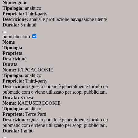
Nome:
gdpr
Tipologia:
analitico
Proprieta:
Third-party
Descrizione:
analisi e profilazione navigazione utente
Durata:
5 minuti
pubmatic.com
Nome
Tipologia
Proprieta
Descrizione
Durata
Nome:
KTPCACOOKIE
Tipologia:
analitico
Proprieta:
Third-party
Descrizione:
Questo cookie è generalmente fornito da
pubmatic.com e viene utilizzato per scopi pubblicitari.
Durata:
3 mesi
Nome:
KADUSERCOOKIE
Tipologia:
analitico
Proprieta:
Terze Parti
Descrizione:
Questo cookie è generalmente fornito da
pubmatic.com e viene utilizzato per scopi pubblicitari.
Durata:
1 anno