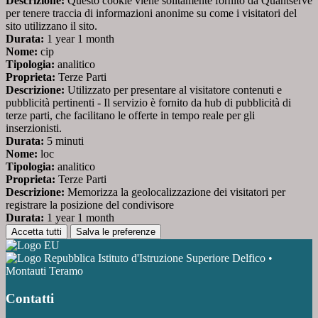
Descrizione:
Questo cookie viene solitamente fornito da Quantserve
per tenere traccia di informazioni anonime su come i visitatori del
sito utilizzano il sito.
Durata:
1 year 1 month
Nome:
cip
Tipologia:
analitico
Proprieta:
Terze Parti
Descrizione:
Utilizzato per presentare al visitatore contenuti e
pubblicità pertinenti - Il servizio è fornito da hub di pubblicità di
terze parti, che facilitano le offerte in tempo reale per gli
inserzionisti.
Durata:
5 minuti
Nome:
loc
Tipologia:
analitico
Proprieta:
Terze Parti
Descrizione:
Memorizza la geolocalizzazione dei visitatori per
registrare la posizione del condivisore
Durata:
1 year 1 month
Accetta tutti
Salva le preferenze
Istituto d'Istruzione Superiore Delfico •
Montauti Teramo
Contatti