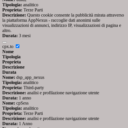
Tipologia:
analitico
Proprieta:
Terze Parti
Descrizione:
Questo cookie consente la pubblicità mirata attraverso
la piattaforma AppNexus - raccoglie dati anonimi sulle
visualizzazioni di annunci, indirizzo IP, visualizzazioni di pagina e
altro.
Durata:
3 mesi
cpx.to
Nome
Tipologia
Proprieta
Descrizione
Durata
Nome:
dsp_app_nexus
Tipologia:
analitico
Proprieta:
Third-party
Descrizione:
analisi e profilazione navigazione utente
Durata:
1 anno
Nome:
cpSess
Tipologia:
analitico
Proprieta:
Terze Parti
Descrizione:
analisi e profilazione navigazione utente
Durata:
1 Anno