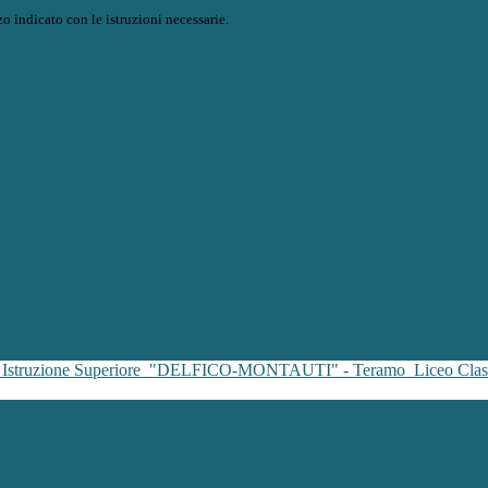
o indicato con le istruzioni necessarie.
i Istruzione Superiore
"DELFICO-MONTAUTI" - Teramo
Liceo Clas