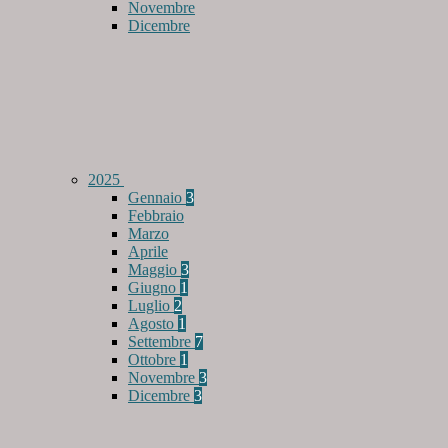
Novembre
Dicembre
2025
Gennaio
3
Febbraio
Marzo
Aprile
Maggio
3
Giugno
1
Luglio
2
Agosto
1
Settembre
7
Ottobre
1
Novembre
3
Dicembre
3