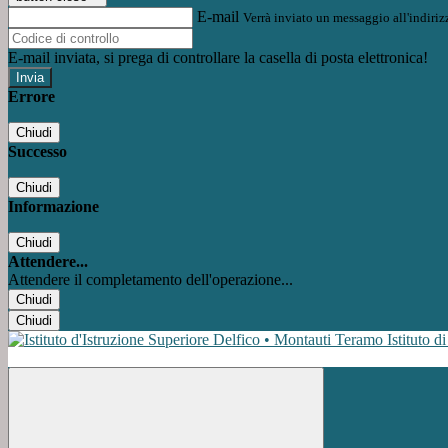
E-mail
Verrà inviato un messaggio all'indirizz
E-mail inviata, si prega di controllare la casella di posta elettronica!
Errore
Chiudi
Successo
Chiudi
Informazione
Chiudi
Attendere...
Attendere il completamento dell'operazione...
Chiudi
Chiudi
Istituto d
Facebook
Instagram
Youtube