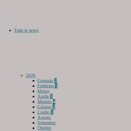
Tutte le news
2026
Gennaio
2
Febbraio
1
Marzo
Aprile
3
Maggio
4
Giugno
2
Luglio
1
Agosto
Settembre
Ottobre