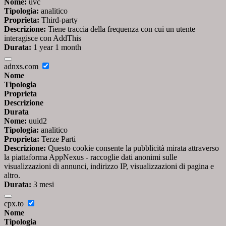
Nome:
uvc
Tipologia:
analitico
Proprieta:
Third-party
Descrizione:
Tiene traccia della frequenza con cui un utente
interagisce con AddThis
Durata:
1 year 1 month
adnxs.com
Nome
Tipologia
Proprieta
Descrizione
Durata
Nome:
uuid2
Tipologia:
analitico
Proprieta:
Terze Parti
Descrizione:
Questo cookie consente la pubblicità mirata attraverso
la piattaforma AppNexus - raccoglie dati anonimi sulle
visualizzazioni di annunci, indirizzo IP, visualizzazioni di pagina e
altro.
Durata:
3 mesi
cpx.to
Nome
Tipologia