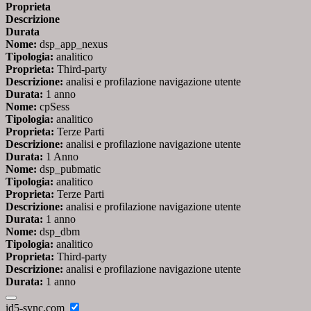
Proprieta
Descrizione
Durata
Nome:
dsp_app_nexus
Tipologia:
analitico
Proprieta:
Third-party
Descrizione:
analisi e profilazione navigazione utente
Durata:
1 anno
Nome:
cpSess
Tipologia:
analitico
Proprieta:
Terze Parti
Descrizione:
analisi e profilazione navigazione utente
Durata:
1 Anno
Nome:
dsp_pubmatic
Tipologia:
analitico
Proprieta:
Terze Parti
Descrizione:
analisi e profilazione navigazione utente
Durata:
1 anno
Nome:
dsp_dbm
Tipologia:
analitico
Proprieta:
Third-party
Descrizione:
analisi e profilazione navigazione utente
Durata:
1 anno
id5-sync.com