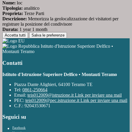
Nome:
loc
Tipologia:
analitico
Proprieta:
Terze Parti
Descrizione:
Memorizza la geolocalizzazione dei visitatori per
registrare la posizione del condivisore
Durata:
1 year 1 month
Accetta tutti
Salva le preferenze
Istituto d'Istruzione Superiore Delfico •
Montauti Teramo
Contatti
Istituto d'Istruzione Superiore Delfico • Montauti Teramo
Piazza Dante Alighieri, 64100 Teramo TE
Tel:
0861-250664
Email:
teis012009@istruzione.it
Link per inviare una mail
PEC:
teis012009@pec.istruzione.it
Link per inviare una mail
C.F.: 92043530671
Seguici su
Facebook