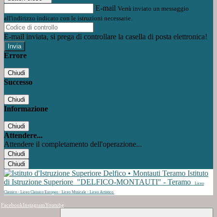
E-mail
Verrà inviato un messaggio
all'indirizzo indicato con le istruzioni necessarie.
E-mail inviata, si prega di controllare la casella di posta elettronica!
Errore
Chiudi
Successo
Chiudi
Informazione
Chiudi
Attendere...
Attendere il completamento dell'operazione...
Chiudi
Chiudi
Istituto
di Istruzione Superiore
"DELFICO-MONTAUTI" - Teramo
Liceo
Classico - Liceo Classico Europeo - Liceo Musicale - Liceo Artistico
Facebook
Instagram
Youtube