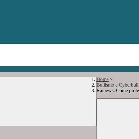
Home
>
Bullismo e Cyberbul
Rainews: Come proteg