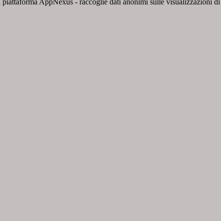
 piattaforma AppNexus - raccoglie dati anonimi sulle visualizzazioni di a