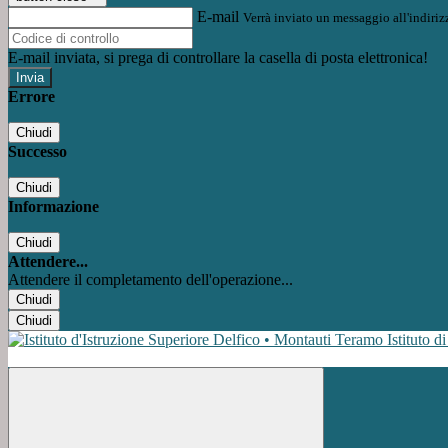
E-mail
Verrà inviato un messaggio all'indirizz
E-mail inviata, si prega di controllare la casella di posta elettronica!
Errore
Chiudi
Successo
Chiudi
Informazione
Chiudi
Attendere...
Attendere il completamento dell'operazione...
Chiudi
Chiudi
Istituto d
Facebook
Instagram
Youtube