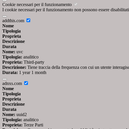
Cookie necessari per il funzionamento
I cookie necessari per il funzionamento non possono essere disabilitati.
addthis.com
Nome
Tipologia
Proprieta
Descrizione
Durata
Nome:
uvc
Tipologia:
analitico
Proprieta:
Third-party
Descrizione:
Tiene traccia della frequenza con cui un utente interag
Durata:
1 year 1 month
adnxs.com
Nome
Tipologia
Proprieta
Descrizione
Durata
Nome:
uuid2
Tipologia:
analitico
Proprieta:
Terze Parti