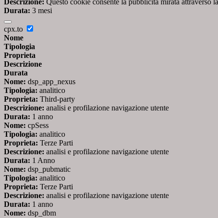
Descrizione:
Questo cookie consente la pubblicità mirata attraverso la
Durata:
3 mesi
cpx.to
Nome
Tipologia
Proprieta
Descrizione
Durata
Nome:
dsp_app_nexus
Tipologia:
analitico
Proprieta:
Third-party
Descrizione:
analisi e profilazione navigazione utente
Durata:
1 anno
Nome:
cpSess
Tipologia:
analitico
Proprieta:
Terze Parti
Descrizione:
analisi e profilazione navigazione utente
Durata:
1 Anno
Nome:
dsp_pubmatic
Tipologia:
analitico
Proprieta:
Terze Parti
Descrizione:
analisi e profilazione navigazione utente
Durata:
1 anno
Nome:
dsp_dbm