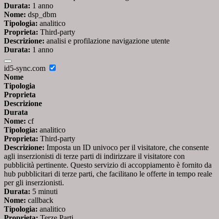
Durata:
1 anno
Nome:
dsp_dbm
Tipologia:
analitico
Proprieta:
Third-party
Descrizione:
analisi e profilazione navigazione utente
Durata:
1 anno
id5-sync.com
Nome
Tipologia
Proprieta
Descrizione
Durata
Nome:
cf
Tipologia:
analitico
Proprieta:
Third-party
Descrizione:
Imposta un ID univoco per il visitatore, che consente
agli inserzionisti di terze parti di indirizzare il visitatore con
pubblicità pertinente. Questo servizio di accoppiamento è fornito da
hub pubblicitari di terze parti, che facilitano le offerte in tempo reale
per gli inserzionisti.
Durata:
5 minuti
Nome:
callback
Tipologia:
analitico
Proprieta:
Terze Parti