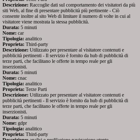
Descrizione:
Raccoglie dati sul comportamento dei visitatori da più
siti Web, al fine di presentare pubblicità più pertinente - Ciò
consente inoltre al sito Web di limitare il numero di volte in cui al
visitatore viene mostrata la stessa pubblicità.
Durata:
5 minuti
Nome:
car
Tipologia:
analitico
Proprieta:
Third-party
Descrizione:
Utilizzato per presentare al visitatore contenuti e
pubblicità pertinenti - Il servizio è fornito da hub di pubblicità di
terze parti, che facilitano le offerte in tempo reale per gli
inserzionisti.
Durata:
5 minuti
Nome:
cnac
Tipologia:
analitico
Proprieta:
Terze Parti
Descrizione:
Utilizzato per presentare al visitatore contenuti e
pubblicità pertinenti - Il servizio è fornito da hub di pubblicità di
terze parti, che facilitano le offerte in tempo reale per gli
inserzionisti.
Durata:
5 minuti
Nome:
gdpr
Tipologia:
analitico
Proprieta:
Third-party
Descrizione:
analisi e profilazione navigazione utente