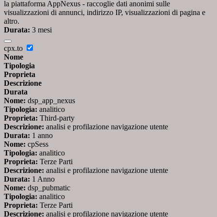
la piattaforma AppNexus - raccoglie dati anonimi sulle
visualizzazioni di annunci, indirizzo IP, visualizzazioni di pagina e
altro.
Durata:
3 mesi
cpx.to
Nome
Tipologia
Proprieta
Descrizione
Durata
Nome:
dsp_app_nexus
Tipologia:
analitico
Proprieta:
Third-party
Descrizione:
analisi e profilazione navigazione utente
Durata:
1 anno
Nome:
cpSess
Tipologia:
analitico
Proprieta:
Terze Parti
Descrizione:
analisi e profilazione navigazione utente
Durata:
1 Anno
Nome:
dsp_pubmatic
Tipologia:
analitico
Proprieta:
Terze Parti
Descrizione:
analisi e profilazione navigazione utente