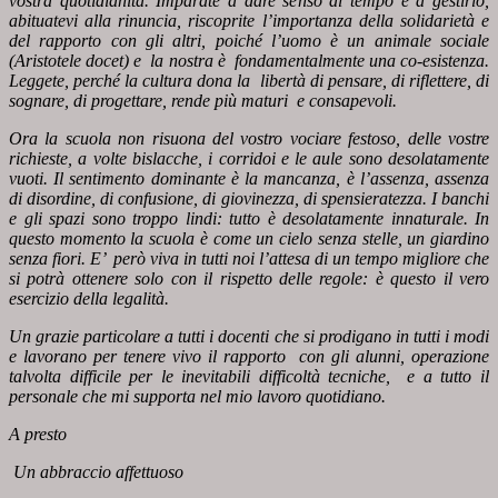
vostra quotidianità. Imparate a dare senso al tempo e a gestirlo,
abituatevi alla rinuncia, riscoprite l’importanza della solidarietà e
del rapporto con gli altri, poiché l’uomo è un animale sociale
(Aristotele docet) e la nostra è fondamentalmente una co-esistenza.
Leggete, perché la cultura dona la libertà di pensare, di riflettere, di
sognare, di progettare, rende più maturi e consapevoli.
Ora la scuola non risuona del vostro vociare festoso, delle vostre
richieste, a volte bislacche, i corridoi e le aule sono desolatamente
vuoti. Il sentimento dominante è la mancanza, è l’assenza, assenza
di disordine, di confusione, di giovinezza, di spensieratezza. I banchi
e gli spazi sono troppo lindi: tutto è desolatamente innaturale. In
questo momento la scuola è come un cielo senza stelle, un giardino
senza fiori. E’ però viva in tutti noi l’attesa di un tempo migliore che
si potrà ottenere solo con il rispetto delle regole: è questo il vero
esercizio della legalità.
Un grazie particolare a tutti i docenti che si prodigano in tutti i modi
e lavorano per tenere vivo il rapporto con gli alunni, operazione
talvolta difficile per le inevitabili difficoltà tecniche, e a tutto il
personale che mi supporta nel mio lavoro quotidiano.
A presto
Un abbraccio affettuoso