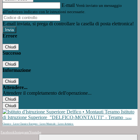
E-mail
Verrà inviato un messaggio
all'indirizzo indicato con le istruzioni necessarie.
E-mail inviata, si prega di controllare la casella di posta elettronica!
Errore
Chiudi
Successo
Chiudi
Informazione
Chiudi
Attendere...
Attendere il completamento dell'operazione...
Chiudi
Chiudi
Istituto
di Istruzione Superiore
"DELFICO-MONTAUTI" - Teramo
Liceo
Classico - Liceo Classico Europeo - Liceo Musicale - Liceo Artistico
Facebook
Instagram
Youtube