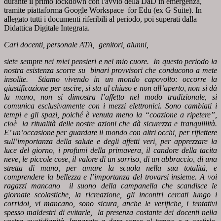
durante il primo lockdown con l'avvio della DaD in emergenza,
tramite piattaforma Google Workspace for Edu (ex G Suite). In
allegato tutti i documenti riferibili al periodo, poi superati dalla
Didattica Digitale Integrata.
Cari docenti, personale ATA, genitori, alunni,
siete sempre nei miei pensieri e nel mio cuore. In questo periodo la
nostra esistenza scorre su binari provvisori che conducono a mete
insolite. Stiamo vivendo in un mondo capovolto: occorre la
giustificazione per uscire, si sta al chiuso e non all’aperto, non si dà
la mano, non si dimostra l’affetto nel modo tradizionale, si
comunica esclusivamente con i mezzi elettronici. Sono cambiati i
tempi e gli spazi, poiché è venuta meno la “coazione a ripetere”,
cioè la ritualità delle nostre azioni che dà sicurezza e tranquillità.
E’ un’occasione per guardare il mondo con altri occhi, per riflettere
sull’importanza della salute e degli affetti veri, per apprezzare la
luce del giorno, i profumi della primavera, il candore della tacita
neve, le piccole cose, il valore di un sorriso, di un abbraccio, di una
stretta di mano, per amare la scuola nella sua totalità, e
comprendere la bellezza e l’importanza del trovarsi insieme. A voi
ragazzi mancano il suono della campanella che scandisce le
giornate scolastiche, la ricreazione, gli incontri cercati lungo i
corridoi, vi mancano, sono sicura, anche le verifiche, i tentativi
spesso maldestri di evitarle, la presenza costante dei docenti nella