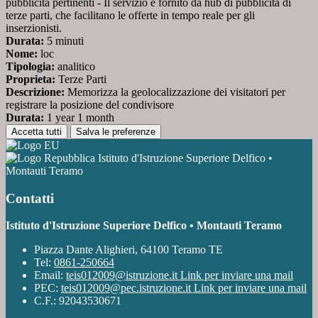
pubblicità pertinenti - Il servizio è fornito da hub di pubblicità di
terze parti, che facilitano le offerte in tempo reale per gli
inserzionisti.
Durata:
5 minuti
Nome:
loc
Tipologia:
analitico
Proprieta:
Terze Parti
Descrizione:
Memorizza la geolocalizzazione dei visitatori per
registrare la posizione del condivisore
Durata:
1 year 1 month
Accetta tutti
Salva le preferenze
Istituto d'Istruzione Superiore Delfico •
Montauti Teramo
Contatti
Istituto d'Istruzione Superiore Delfico • Montauti Teramo
Piazza Dante Alighieri, 64100 Teramo TE
Tel:
0861-250664
Email:
teis012009@istruzione.it
Link per inviare una mail
PEC:
teis012009@pec.istruzione.it
Link per inviare una mail
C.F.: 92043530671