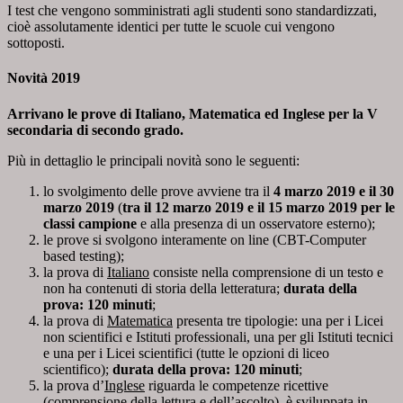
I test che vengono somministrati agli studenti sono standardizzati,
cioè assolutamente identici per tutte le scuole cui vengono
sottoposti.
Novità 2019
Arrivano le prove di Italiano, Matematica ed Inglese per la V
secondaria di secondo grado.
Più in dettaglio le principali novità sono le seguenti:
lo svolgimento delle prove avviene tra il
4 marzo 2019 e il 30
marzo 2019
(
tra il 12
marzo 2019 e il 15 marzo 2019 per le
classi campione
e alla presenza di un osservatore esterno);
le prove si svolgono interamente on line (CBT-Computer
based testing);
la prova di
Italiano
consiste nella comprensione di un testo e
non ha contenuti di storia della letteratura;
durata della
prova: 120 minuti
;
la prova di
Matematica
presenta tre tipologie: una per i Licei
non scientifici e Istituti professionali, una per gli Istituti tecnici
e una per i Licei scientifici (tutte le opzioni di liceo
scientifico);
durata della prova: 120 minuti
;
la prova d’
Inglese
riguarda le competenze ricettive
(comprensione della lettura e dell’ascolto), è sviluppata in