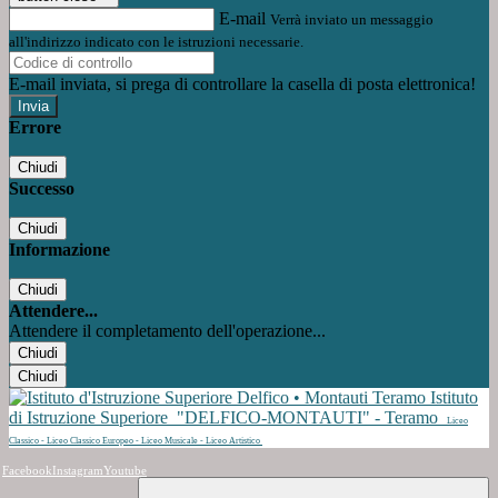
E-mail
Verrà inviato un messaggio
all'indirizzo indicato con le istruzioni necessarie.
E-mail inviata, si prega di controllare la casella di posta elettronica!
Errore
Chiudi
Successo
Chiudi
Informazione
Chiudi
Attendere...
Attendere il completamento dell'operazione...
Chiudi
Chiudi
Istituto
di Istruzione Superiore
"DELFICO-MONTAUTI" - Teramo
Liceo
Classico - Liceo Classico Europeo - Liceo Musicale - Liceo Artistico
Facebook
Instagram
Youtube