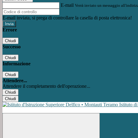
E-mail
Verrà inviato un messaggio all'indirizz
E-mail inviata, si prega di controllare la casella di posta elettronica!
Errore
Chiudi
Successo
Chiudi
Informazione
Chiudi
Attendere...
Attendere il completamento dell'operazione...
Chiudi
Chiudi
Istituto d
Facebook
Instagram
Youtube