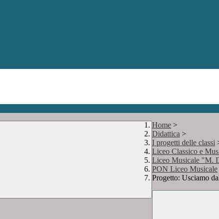
Home
>
Didattica
>
I progetti delle classi
Liceo Classico e 
Liceo Musicale "M. D
PON Liceo Musicale
Progetto: Usciamo dal