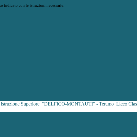
o indicato con le istruzioni necessarie.
i Istruzione Superiore
"DELFICO-MONTAUTI" - Teramo
Liceo Clas