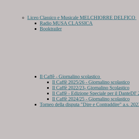
Liceo Classico e Musicale MELCHIORRE DELFICO
Radio MUSA CLASSICA
Booktrailer
Il Caffè - Giornalino scolastico
Il Caffè 2025/26 - Giornalino scolastico
Il Caffè 2022/23- Giornalino Scolastico
Il Caffè - Edizione Speciale per il DanteDI'
Il Caffè 2024/25 - Giornalino scolastico
Torneo della disputa "Dire e Contraddire" a.s. 20